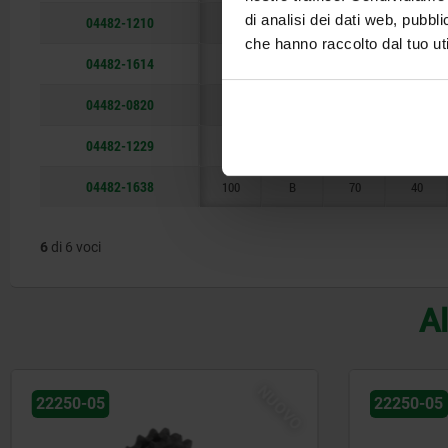
di analisi dei dati web, pubbl
04482-1210
85
A
60
35
che hanno raccolto dal tuo uti
04482-1614
100
A
70
40
04482-0820
65
B
45
25
04482-1229
85
B
60
35
04482-1638
100
B
70
40
6
di 6 voci
Al
NUOVO
22250-05
22250-05