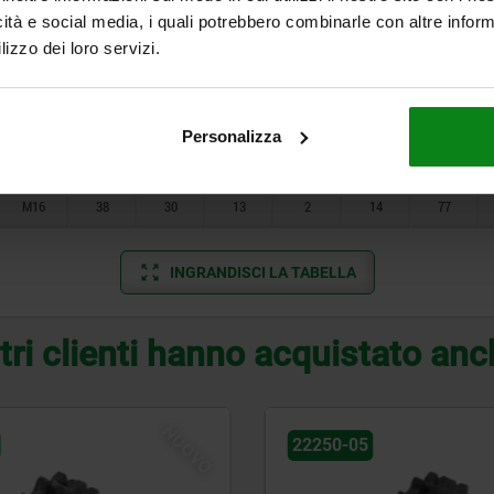
icità e social media, i quali potrebbero combinarle con altre inform
M12
10
22
9
2
12
60
lizzo dei loro servizi.
M16
14
30
13
2
14
77
M8
19,5
16
7
1,5
7
39,5
Personalizza
M12
29
22
9
2
12
60
M16
38
30
13
2
14
77
INGRANDISCI LA TABELLA
tri clienti hanno acquistato an
NUOVO
22250-05