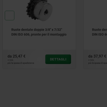
Ruote dentate doppie 3/8" x 7/32"
Ruote den
DIN ISO 606, pronte per il montaggio
DIN ISO 6
da
25,47 €
da
37,97 €
DETTAGLI
+ IVA
+ IVA
più le spese di spedizione
più le spese di sp