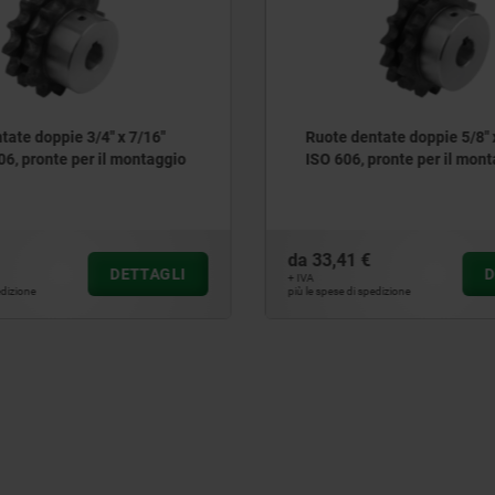
tate doppie 3/4" x 7/16"
Ruote dentate doppie 5/8" 
06, pronte per il montaggio
ISO 606, pronte per il mon
da
33,41 €
DETTAGLI
D
+ IVA
edizione
più le spese di spedizione