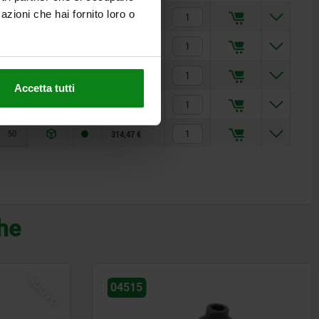
azioni che hai fornito loro o
40
6
9000
26
188,27 €
50
8
17000
60
266,74 €
25
4
4000
8
157,10 €
Accetta tutti
40
6
9000
26
204,52 €
50
8
17000
60
314,47 €
che
NUOVO
04515