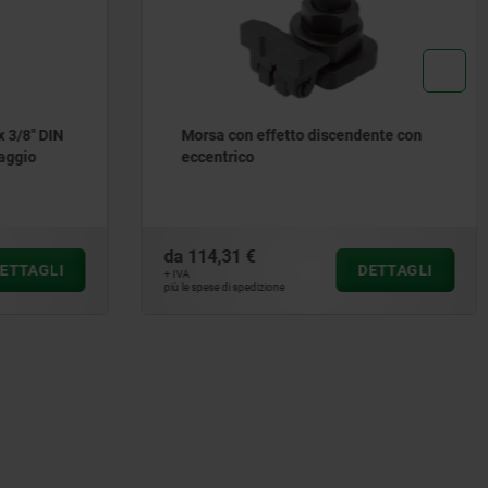
x 3/8" DIN
Morsa con effetto discendente con
taggio
eccentrico
da
114,31 €
ETTAGLI
DETTAGLI
+ IVA
più le spese di spedizione