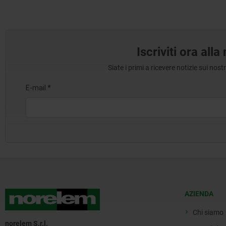
Iscriviti ora all
Siate i primi a ricevere notizie sui nos
AZIENDA
Chi siamo
norelem S.r.l.