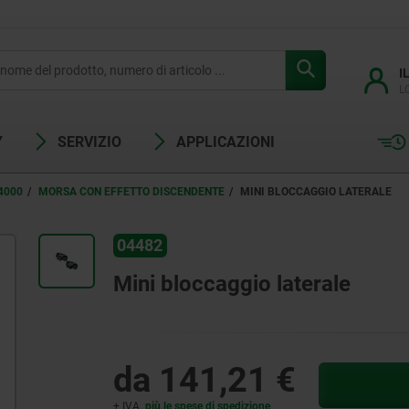
I
L
Y
SERVIZIO
APPLICAZIONI
4000
MORSA CON EFFETTO DISCENDENTE
MINI BLOCCAGGIO LATERALE
04482
Mini bloccaggio laterale
da
141,21 €
+ IVA
più le spese di spedizione