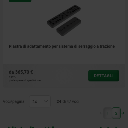
Piastra di adattamento per sistema di serraggio a trazione
da
365,70 €
DETTAGLI
+ IVA
più le spese di spedizione
Voci/pagina
24
di 47 voci
(current)
1
2