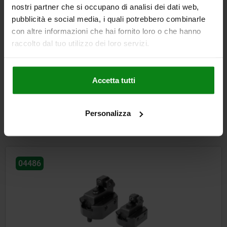
nostri partner che si occupano di analisi dei dati web,
pubblicità e social media, i quali potrebbero combinarle
con altre informazioni che hai fornito loro o che hanno
raccolto dal tuo utilizzo dei loro servizi.
Morsa con effetto discendente con perno d'appoggio
Accetta tutti
da
231,21 €
Personalizza
DETTAGLI
+ IVA
più le spese di spedizione
04486