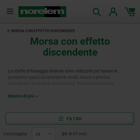
MORSA CON EFFETTO DISCENDENTE
Morsa con effetto
discendente
Le staffe di fissaggio laterale sono utilizzate per tenere in
posizione i pezzi da lavorare in modo sicuro e preciso,
soprattutto durante la lavorazione. Possono esercitare
contemporaneamente un effetto di serraggio orizzontale e
verticale. Da un lato, la staffa di fissaggio laterale preme il pezzo
Mostra di più
da lavorare verso il basso, dall'altro lo tira contro una superficie
di arresto fissa. La gamma norelem offre una varietà di staffe di
fissaggio laterale e componenti associati per un uso efficace
FILTRO
nella produzione e nella fabbricazione.
Voci/pagina
24
di 47 voci