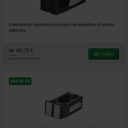
Contropezzo regolabile in acciaio con superficie di arresto
zigrinata
da
101,73 €
DETTAGLI
+ IVA
più le spese di spedizione
04470-05