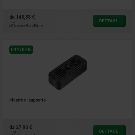
da
143,38 €
DETTAGLI
+ IVA
più le spese di spedizione
04470-05
Piastre di supporto
da
27,90 €
DETTAGLI
+ IVA