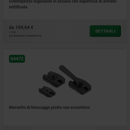
Contropezzo regolabile in acciaio con superficie di arresto
rettificata
da
104,64 €
DETTAGLI
+ IVA
più le spese di spedizione
04472
Morsetto di bloccaggo piatto con eccentrico