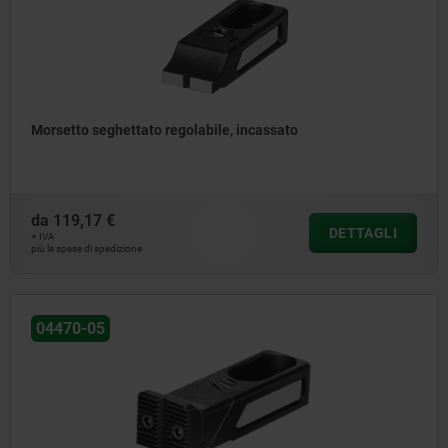
Morsetto seghettato regolabile, incassato
da
119,17 €
DETTAGLI
+ IVA
più le spese di spedizione
04470-05