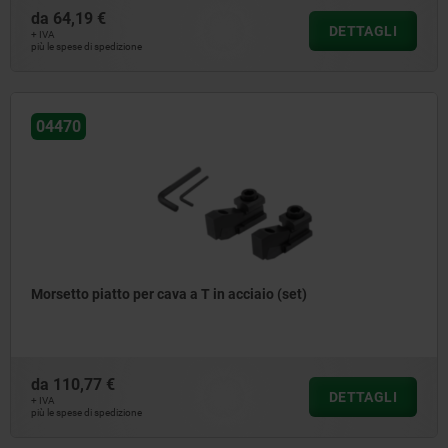
da
64,19 €
DETTAGLI
+ IVA
più le spese di spedizione
04470
Morsetto piatto per cava a T in acciaio (set)
da
110,77 €
DETTAGLI
+ IVA
più le spese di spedizione