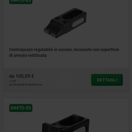
04470-05
Contropezzo regolabile in acciaio, incassato con superficie
di arresto rettificata
da
105,59 €
DETTAGLI
+ IVA
più le spese di spedizione
04470-05