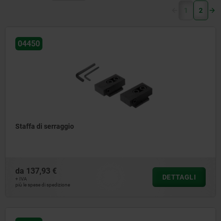
(current)
1
2
04450
Staffa di serraggio
da
137,93 €
DETTAGLI
+ IVA
più le spese di spedizione