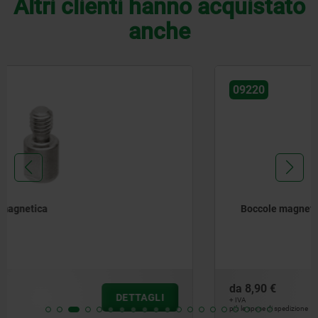
Altri clienti hanno acquistato
anche
09220
Boccole magnetiche
da
8,90 €
DETTAGLI
+ IVA
più le spese di spedizione