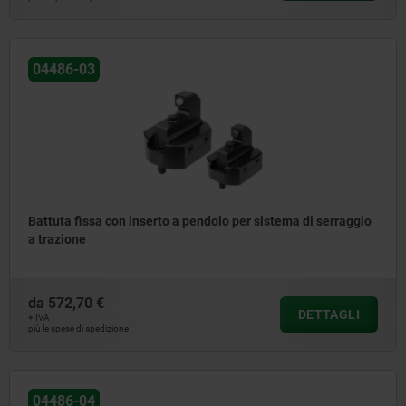
04486-03
Battuta fissa con inserto a pendolo per sistema di serraggio
a trazione
da
572,70 €
DETTAGLI
+ IVA
più le spese di spedizione
04486-04