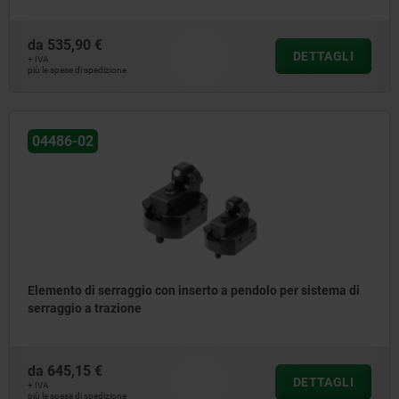
da
535,90 €
DETTAGLI
+ IVA
più le spese di spedizione
04486-02
Elemento di serraggio con inserto a pendolo per sistema di
serraggio a trazione
da
645,15 €
DETTAGLI
+ IVA
più le spese di spedizione