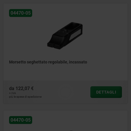
04470-05
Morsetto seghettato regolabile, incassato
da
122,07 €
DETTAGLI
+ IVA
più le spese di spedizione
04470-05