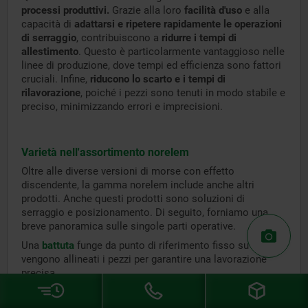
processi produttivi.
Grazie alla loro
facilità d'uso
e alla
capacità di
adattarsi e ripetere rapidamente le operazioni
di serraggio
, contribuiscono a
ridurre i tempi di
allestimento
. Questo è particolarmente vantaggioso nelle
linee di produzione, dove tempi ed efficienza sono fattori
cruciali. Infine,
riducono lo scarto e i tempi di
rilavorazione
, poiché i pezzi sono tenuti in modo stabile e
preciso, minimizzando errori e imprecisioni.
Varietà nell'assortimento norelem
Oltre alle diverse versioni di morse con effetto
discendente, la gamma norelem include anche altri
prodotti. Anche questi prodotti sono soluzioni di
serraggio e posizionamento. Di seguito, forniamo una
breve panoramica sulle singole parti operative.
Una
battuta
funge da punto di riferimento fisso su cui
vengono allineati i pezzi per garantire una lavorazione
precisa.
I
serraggi piatti
sono dispositivi di serraggio utilizzati in
spazi ristretti che permettono un fissaggio affidabile del