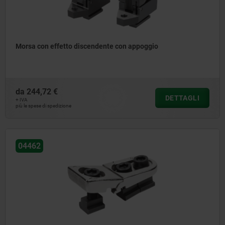
Morsa con effetto discendente con appoggio
da
244,72 €
DETTAGLI
+ IVA
più le spese di spedizione
04462