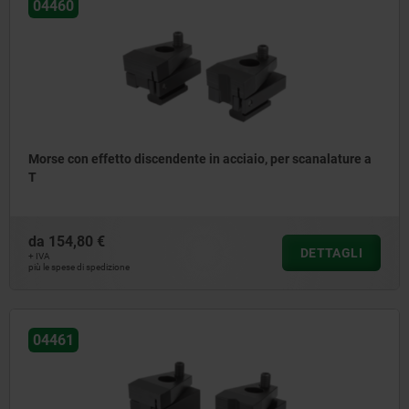
04460
Morse con effetto discendente in acciaio, per scanalature a
T
da
154,80 €
DETTAGLI
+ IVA
più le spese di spedizione
04461