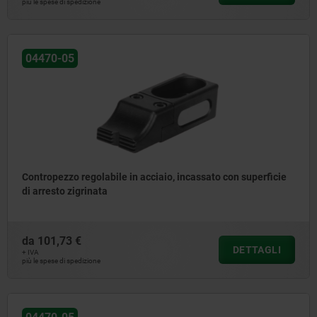
più le spese di spedizione
04470-05
Contropezzo regolabile in acciaio, incassato con superficie
di arresto zigrinata
da
101,73 €
DETTAGLI
+ IVA
più le spese di spedizione