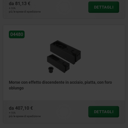
da
81,13 €
DETTAGLI
+ IVA
più le spese di spedizione
04480
Morse con effetto discendente in acciaio, piatta, con foro
oblungo
da
407,10 €
DETTAGLI
+ IVA
più le spese di spedizione