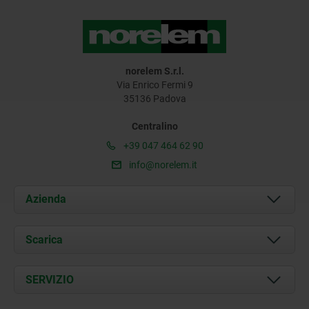
norelem S.r.l.
Via Enrico Fermi 9
35136 Padova
Centralino
+39 047 464 62 90
info@norelem.it
Azienda
Chi siamo
Scarica
Attualità
Documents
SERVIZIO
Contatti