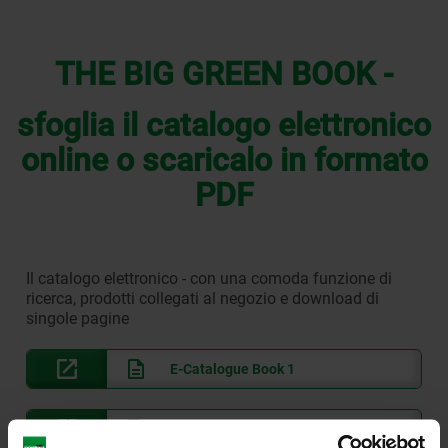
THE BIG GREEN BOOK -
sfoglia il catalogo elettronico
online o scaricalo in formato
PDF
Il catalogo elettronico - con una comoda funzione di
ricerca, prodotti collegati al negozio e download di
singole pagine
E-Catalogue Book 1
E-Catalogue Book 2