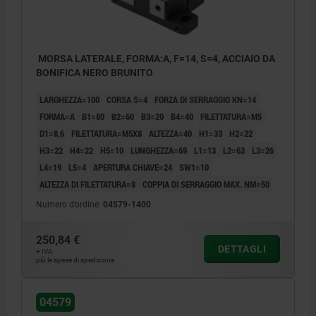
MORSA LATERALE, FORMA:A, F=14, S=4, ACCIAIO DA
BONIFICA NERO BRUNITO
LARGHEZZA=100
CORSA S=4
FORZA DI SERRAGGIO KN=14
FORMA=A
B1=80
B2=60
B3=20
B4=40
FILETTATURA=M5
D1=8,6
FILETTATURA=M5X8
ALTEZZA=40
H1=33
H2=22
H3=22
H4=22
H5=10
LUNGHEZZA=69
L1=13
L2=63
L3=26
L4=19
L5=4
APERTURA CHIAVE=24
SW1=10
ALTEZZA DI FILETTATURA=8
COPPIA DI SERRAGGIO MAX. NM=50
Numero d’ordine:
04579-1400
250,84 €
DETTAGLI
+ IVA
1) vite di regolazione
1) vite 
più le spese di spedizione
2) vite a testa cilindrica
2) vite a
3) perno filettato
3) perno
04579
4) posizione di riposo
4) posiz