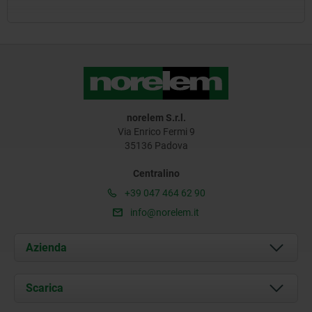
norelem S.r.l.
Via Enrico Fermi 9
35136 Padova
Centralino
+39 047 464 62 90
info@norelem.it
Azienda
Chi siamo
Scarica
Attualità