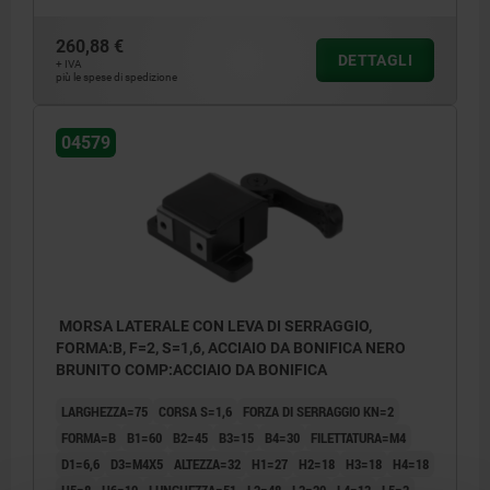
260,88 €
DETTAGLI
+ IVA
più le spese di spedizione
04579
MORSA LATERALE CON LEVA DI SERRAGGIO,
FORMA:B, F=2, S=1,6, ACCIAIO DA BONIFICA NERO
BRUNITO COMP:ACCIAIO DA BONIFICA
LARGHEZZA=75
CORSA S=1,6
FORZA DI SERRAGGIO KN=2
FORMA=B
B1=60
B2=45
B3=15
B4=30
FILETTATURA=M4
D1=6,6
D3=M4X5
ALTEZZA=32
H1=27
H2=18
H3=18
H4=18