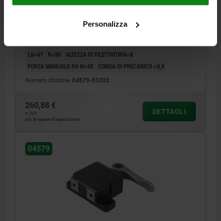
LARGHEZZA=100
CORSA S=0,4
FORZA DI SERRAGGIO KN=1,2
FORMA=C
B1=80
B2=60
B3=20
B4=40
FILETTATURA=M5
Personalizza
D1=8,6
D3=M5X6
ALTEZZA=40
H1=33
H2=22
H3=22
H4=22
H5=10
H6=18
LUNGHEZZA=67
L2=63
L3=26
L4=17
L5=4
L6=67
R=80
ALTEZZA DI FILETTATURA=8
FORZA MANUALE FH N=50
CORSA DI PRECARICO =0,8
Numero d’ordine:
04579-01202
260,88 €
DETTAGLI
+ IVA
più le spese di spedizione
04579