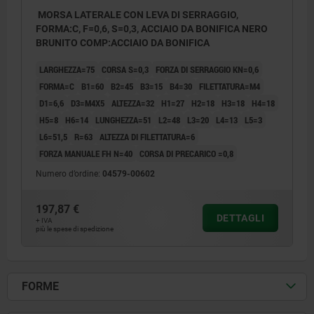
MORSA LATERALE CON LEVA DI SERRAGGIO,
FORMA:C, F=0,6, S=0,3, ACCIAIO DA BONIFICA NERO
BRUNITO COMP:ACCIAIO DA BONIFICA
LARGHEZZA=75
CORSA S=0,3
FORZA DI SERRAGGIO KN=0,6
FORMA=C
B1=60
B2=45
B3=15
B4=30
FILETTATURA=M4
D1=6,6
D3=M4X5
ALTEZZA=32
H1=27
H2=18
H3=18
H4=18
H5=8
H6=14
LUNGHEZZA=51
L2=48
L3=20
L4=13
L5=3
L6=51,5
R=63
ALTEZZA DI FILETTATURA=6
FORZA MANUALE FH N=40
CORSA DI PRECARICO =0,8
Numero d’ordine:
04579-00602
197,87 €
DETTAGLI
+ IVA
più le spese di spedizione
FORME