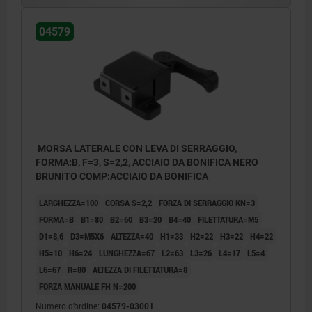
04579
MORSA LATERALE CON LEVA DI SERRAGGIO,
FORMA:B, F=3, S=2,2, ACCIAIO DA BONIFICA NERO
BRUNITO COMP:ACCIAIO DA BONIFICA
LARGHEZZA=100
CORSA S=2,2
FORZA DI SERRAGGIO KN=3
FORMA=B
B1=80
B2=60
B3=20
B4=40
FILETTATURA=M5
D1=8,6
D3=M5X6
ALTEZZA=40
H1=33
H2=22
H3=22
H4=22
H5=10
H6=24
LUNGHEZZA=67
L2=63
L3=26
L4=17
L5=4
L6=67
R=80
ALTEZZA DI FILETTATURA=8
FORZA MANUALE FH N=200
Numero d’ordine:
04579-03001