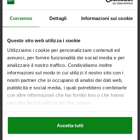
LUNGHEZZA FILETTATURA=50
FORMA=L
MATERIALE COMPONENTE=ACCIAIO
D2=26
H1=10
Numero d’ordine:
06626-8010X50
Consenso
Dettagli
Informazioni sui cookie
10,13 €
DETTAGLI
+ IVA
Questo sito web utilizza i cookie
più le spese di spedizione
Utilizziamo i cookie per personalizzare contenuti ed
annunci, per fornire funzionalità dei social media e per
06626 AG
analizzare il nostro traffico. Condividiamo inoltre
informazioni sul modo in cui utilizzi il nostro sito con i
nostri partner che si occupano di analisi dei dati web,
pubblicità e social media, i quali potrebbero combinarle
con altre informazioni che hai fornito loro o che hanno
raccolto dal tuo utilizzo dei loro servizi.
POMELLO A TRE LOBI ERGONOMICO D=M12X30
D1=80 H=37, FORMA:L PLASTICA, GRIGIO NERASTRO
Accetta tutti
RAL7021, COMP:ACCIAIO
DIAMETRO ESTERNO=80
ALTEZZA=37
FILETTATURA=M12