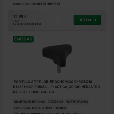
Numero d’ordine:
06626-8008X30
12,89 €
DETTAGLI
+ IVA
più le spese di spedizione
06626 AG
POMELLO A TRE LOBI ERGONOMICO D=M08X40
D1=80 H=37, FORMA:L PLASTICA, GRIGIO NERASTRO
RAL7021, COMP:ACCIAIO
DIAMETRO ESTERNO=80
ALTEZZA=37
FILETTATURA=M8
LUNGHEZZA FILETTATURA=40
FORMA=L
MATERIALE COMPONENTE=ACCIAIO
D2=26
H1=10