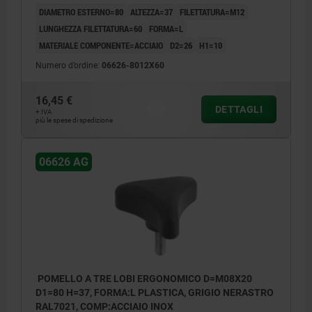
DIAMETRO ESTERNO=80
ALTEZZA=37
FILETTATURA=M12
LUNGHEZZA FILETTATURA=60
FORMA=L
MATERIALE COMPONENTE=ACCIAIO
D2=26
H1=10
Numero d’ordine:
06626-8012X60
16,45 €
DETTAGLI
+ IVA
più le spese di spedizione
06626 AG
POMELLO A TRE LOBI ERGONOMICO D=M08X20
D1=80 H=37, FORMA:L PLASTICA, GRIGIO NERASTRO
RAL7021, COMP:ACCIAIO INOX