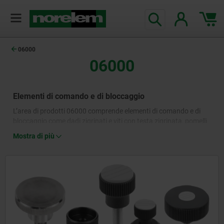
06000
06000
Elementi di comando e di bloccaggio
L’area di prodotti 06000 comprende elementi di comando e di
bloccaggio come dadi zigrinati e viti con testa zigrinata, pomelli
a croce e manopole a lobi per viti, leve di serraggio e maniglie a
Mostra di più
leva, manovelle e leve equilibrate nonché altri componenti per il
bloccaggio o l’installazione di dispositivi azionati manualmente.
La gamma di prodotti comprende anche morsetti snodati per il
bloccaggio rapido di barre tonde o sezioni di tubi. Le leve per
una corsa di regolazione più breve e le pedivelle per una corsa di
regolazione più lunga sono disponibili in diverse versioni. Inoltre,
un'ampia gamma di prodotti di maniglie - tra cui quelle a
conchiglia, pieghevoli e funzionali – offre numerose opzioni per
coperture, cofani e rivestimenti.