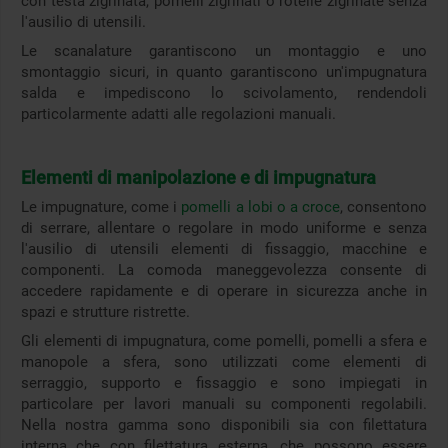
con testa zigrinata, pomelli zigrinati o rotelle zigrinate senza
l'ausilio di utensili.
Le scanalature garantiscono un montaggio e uno
smontaggio sicuri, in quanto garantiscono un'impugnatura
salda e impediscono lo scivolamento, rendendoli
particolarmente adatti alle regolazioni manuali.
Elementi di manipolazione e di impugnatura
Le impugnature, come i
pomelli a lobi o a croce
, consentono
di serrare, allentare o regolare in modo uniforme e senza
l'ausilio di utensili elementi di fissaggio, macchine e
componenti. La comoda maneggevolezza consente di
accedere rapidamente e di operare in sicurezza anche in
spazi e strutture ristrette.
Gli elementi di impugnatura, come pomelli, pomelli a sfera e
manopole a sfera, sono utilizzati come elementi di
serraggio, supporto e fissaggio e sono impiegati in
particolare per lavori manuali su componenti regolabili.
Nella nostra gamma sono disponibili sia con filettatura
interna che con filettatura esterna, che possono essere