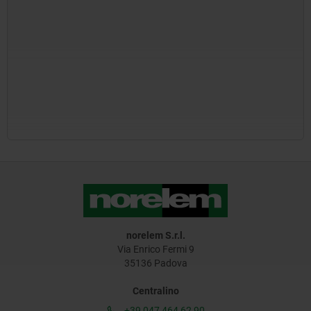
norelem S.r.l.
Via Enrico Fermi 9
35136 Padova
Centralino
+39 047 464 62 90