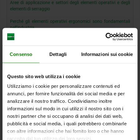
Aree di applicazione e settori degli elementi operativi e degli
elementi di serraggio
Perché gli elementi operativi ergonomici sono fondamentali
nell'industria
La giusta scelta del materiale per gli elementi operativi
I diversi tipi di elementi operativi e di serraggio
Consenso
Dettagli
Informazioni sui cookie
norelem - Il vostro esperto di elementi operativi e di serraggio
Questo sito web utilizza i cookie
Elementi operativi per impianti tecnici
Utilizziamo i cookie per personalizzare contenuti ed
nell'industria
annunci, per fornire funzionalità dei social media e per
analizzare il nostro traffico. Condividiamo inoltre
Gli elementi operativi sono un componente chiave per la
manipolazione sicura e la regolazione precisa di dispositivi
informazioni sul modo in cui utilizzi il nostro sito con i
e impianti tecnici azionati manualmente nell'industria. In
nostri partner che si occupano di analisi dei dati web,
quanto interfacce importanti, gli elementi operativi
pubblicità e social media, i quali potrebbero combinarle
consentono di controllare, regolare e monitorare in modo
con altre informazioni che hai fornito loro o che hanno
efficiente macchine, impianti e processi produttivi.
raccolto dal tuo utilizzo dei loro servizi.