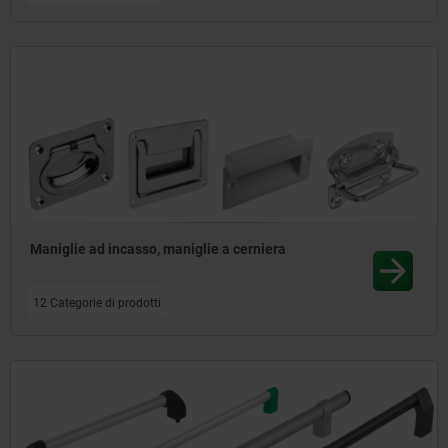
Maniglie ad incasso, maniglie a cerniera
12 Categorie di prodotti