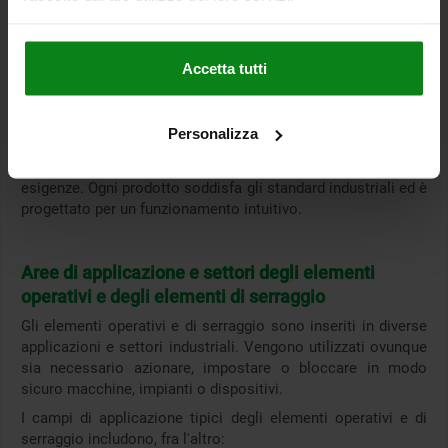
Gli elementi di serraggio supportano il fissaggio sicuro e
l'allineamento preciso dei dispositivi azionati manualmente.
Ciò significa che degli elementi di serraggio e degli elementi
Accetta tutti
operativi di alta qualità sono essenziali per un
funzionamento preciso e sicuro di macchine, unità di
controllo o sistemi.
Personalizza
Nella gamma norelem troverete un'ampia scelta di diversi
elementi operativi e di serraggio che soddisfano le vostre
esigenze. Ogni prodotto soddisfa gli standard industriali ed è
progettato per un funzionamento intuitivo.
Aree di applicazione e settori degli elementi
operativi e degli elementi di serraggio
Gli elementi operativi e di serraggio sono inseriti in diverse
applicazioni e settori industriali. Vengono utilizzati ovunque
sia necessario azionare, impostare o bloccare in modo
sicuro macchine, impianti o dispositivi.
I campi di applicazione tipici degli elementi operativi e di
serraggio includono, fra l'altro: