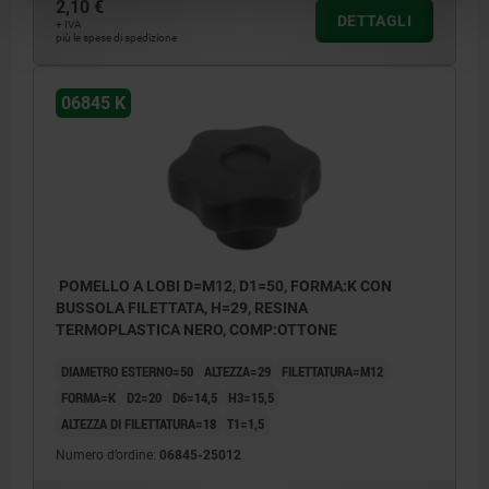
2,10 €
DETTAGLI
+ IVA
più le spese di spedizione
06845 K
POMELLO A LOBI D=M12, D1=50, FORMA:K CON
BUSSOLA FILETTATA, H=29, RESINA
TERMOPLASTICA NERO, COMP:OTTONE
DIAMETRO ESTERNO=50
ALTEZZA=29
FILETTATURA=M12
FORMA=K
D2=20
D6=14,5
H3=15,5
ALTEZZA DI FILETTATURA=18
T1=1,5
Numero d’ordine:
06845-25012