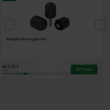
Pomelli a croce simili a DIN 6335, elementi in acciaio
inox
da
1,69 €
DETTAGLI
+ IVA
più le spese di spedizione