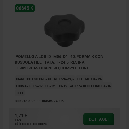
06845 K
POMELLO A LOBI D=M06, D1=40, FORMA:K CON
BUSSOLA FILETTATA, H=24,5, RESINA
TERMOPLASTICA NERO, COMP:OTTONE
DIAMETRO ESTERNO=40
ALTEZZA=24,5
FILETTATURA=M6
FORMA=K
D2=17
D6=12
H3=12
ALTEZZA DI FILETTATURA=16
T1=1
Numero d’ordine:
06845-24006
1,71 €
DETTAGLI
+ IVA
più le spese di spedizione