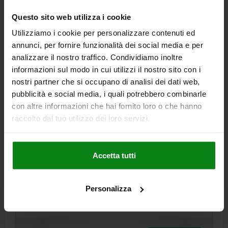
DETTAGLI
+ IVA
più le spese di spedizione
Questo sito web utilizza i cookie
Utilizziamo i cookie per personalizzare contenuti ed
06845 K
annunci, per fornire funzionalità dei social media e per
analizzare il nostro traffico. Condividiamo inoltre
informazioni sul modo in cui utilizzi il nostro sito con i
nostri partner che si occupano di analisi dei dati web,
pubblicità e social media, i quali potrebbero combinarle
con altre informazioni che hai fornito loro o che hanno
raccolto dal tuo utilizzo dei loro servizi.
POMELLO A LOBI D=M10, D1=50, FORMA:K CON
BUSSOLA FILETTATA, H=29, RESINA
TERMOPLASTICA NERO, COMP:OTTONE
Accetta tutti
DIAMETRO ESTERNO=50
ALTEZZA=29
FILETTATURA=M10
FORMA=K
D2=20
D6=14,5
H3=15,5
Personalizza
ALTEZZA DI FILETTATURA=14
T1=1,5
Numero d’ordine:
06845-25010