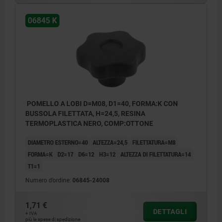
06845 K
POMELLO A LOBI D=M08, D1=40, FORMA:K CON
BUSSOLA FILETTATA, H=24,5, RESINA
TERMOPLASTICA NERO, COMP:OTTONE
DIAMETRO ESTERNO=40
ALTEZZA=24,5
FILETTATURA=M8
FORMA=K
D2=17
D6=12
H3=12
ALTEZZA DI FILETTATURA=14
T1=1
Numero d’ordine:
06845-24008
1,71 €
DETTAGLI
+ IVA
più le spese di spedizione