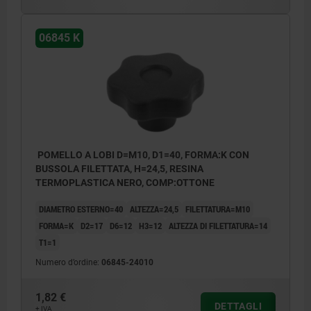
06845 K
POMELLO A LOBI D=M10, D1=40, FORMA:K CON
BUSSOLA FILETTATA, H=24,5, RESINA
TERMOPLASTICA NERO, COMP:OTTONE
DIAMETRO ESTERNO=40
ALTEZZA=24,5
FILETTATURA=M10
FORMA=K
D2=17
D6=12
H3=12
ALTEZZA DI FILETTATURA=14
T1=1
Numero d’ordine:
06845-24010
1,82 €
DETTAGLI
+ IVA