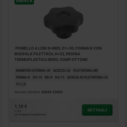
06845 K
POMELLO A LOBI D=M05, D1=30, FORMA:K CON
BUSSOLA FILETTATA, H=22, RESINA
TERMOPLASTICA NERO, COMP:OTTONE
DIAMETRO ESTERNO=30
ALTEZZA=22
FILETTATURA=M5
FORMA=K
D2=15
D6=9
H3=11
ALTEZZA DI FILETTATURA=14
T1=1,5
Numero d’ordine:
06845-23005
1,10 €
DETTAGLI
+ IVA
più le spese di spedizione