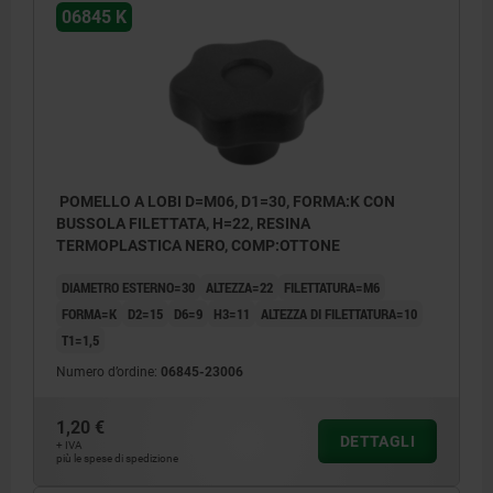
06845 K
POMELLO A LOBI D=M06, D1=30, FORMA:K CON
BUSSOLA FILETTATA, H=22, RESINA
TERMOPLASTICA NERO, COMP:OTTONE
DIAMETRO ESTERNO=30
ALTEZZA=22
FILETTATURA=M6
FORMA=K
D2=15
D6=9
H3=11
ALTEZZA DI FILETTATURA=10
T1=1,5
Numero d’ordine:
06845-23006
1,20 €
DETTAGLI
+ IVA
più le spese di spedizione