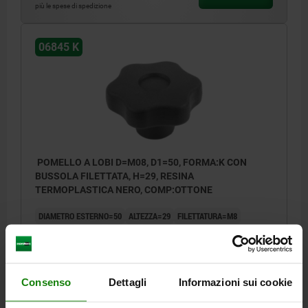
più le spese di spedizione
06845 K
POMELLO A LOBI D=M08, D1=50, FORMA:K CON
BUSSOLA FILETTATA, H=29, RESINA
TERMOPLASTICA NERO, COMP:OTTONE
DIAMETRO ESTERNO=50
ALTEZZA=29
FILETTATURA=M8
FORMA=K
D2=20
D6=14,5
H3=15,5
ALTEZZA DI FILETTATURA=14
T1=1,5
Numero d’ordine:
06845-25008
Consenso
Dettagli
Informazioni sui cookie
1,94 €