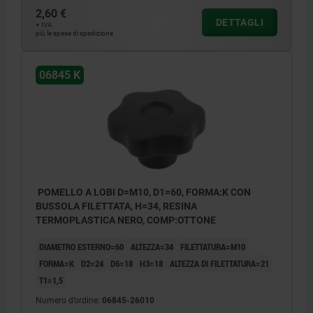
2,60 €
DETTAGLI
+ IVA
più le spese di spedizione
06845 K
POMELLO A LOBI D=M10, D1=60, FORMA:K CON
BUSSOLA FILETTATA, H=34, RESINA
TERMOPLASTICA NERO, COMP:OTTONE
DIAMETRO ESTERNO=60
ALTEZZA=34
FILETTATURA=M10
FORMA=K
D2=24
D6=18
H3=18
ALTEZZA DI FILETTATURA=21
T1=1,5
Numero d’ordine:
06845-26010