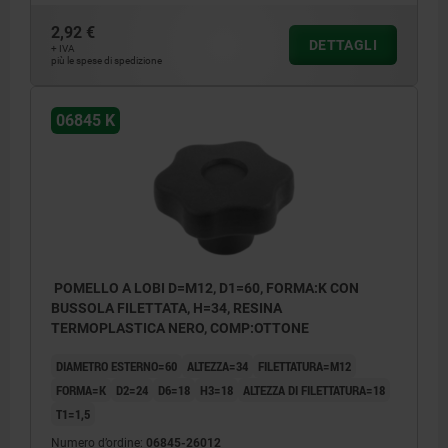
2,92 €
DETTAGLI
+ IVA
più le spese di spedizione
06845 K
POMELLO A LOBI D=M12, D1=60, FORMA:K CON
BUSSOLA FILETTATA, H=34, RESINA
TERMOPLASTICA NERO, COMP:OTTONE
DIAMETRO ESTERNO=60
ALTEZZA=34
FILETTATURA=M12
FORMA=K
D2=24
D6=18
H3=18
ALTEZZA DI FILETTATURA=18
T1=1,5
Numero d’ordine:
06845-26012