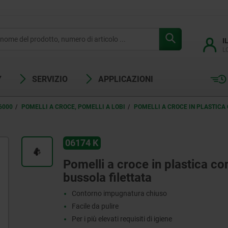
I
L
Y
SERVIZIO
APPLICAZIONI
6000
POMELLI A CROCE, POMELLI A LOBI
POMELLI A CROCE IN PLASTICA
06174 K
Pomelli a croce in plastica c
bussola filettata
Contorno impugnatura chiuso
Facile da pulire
Per i più elevati requisiti di igiene