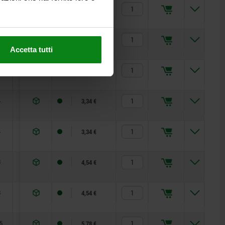
5
12,5
17
4,96 €
7
9
2,20 €
Accetta tutti
2
9,5
12
2,67 €
4
10
12
3,34 €
4
10
12
3,34 €
8
12
17
4,54 €
8
12
17
4,54 €
5
12,5
17
5,78 €