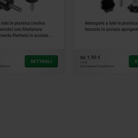
lobi in plastica (resina
Manopole a lobi in plastica
rente) con filettatura
boccola in acciaio sporgen
nserto filettato in acciaio o
nox
da
1,90 €
DETTAGLI
D
+ IVA
edizione
più le spese di spedizione