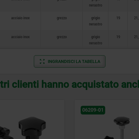
nerastro
acciaio inox
grezzo
grigio
19
21,
nerastro
acciaio inox
grezzo
grigio
19
21,
nerastro
INGRANDISCI LA TABELLA
tri clienti hanno acquistato an
06209-01