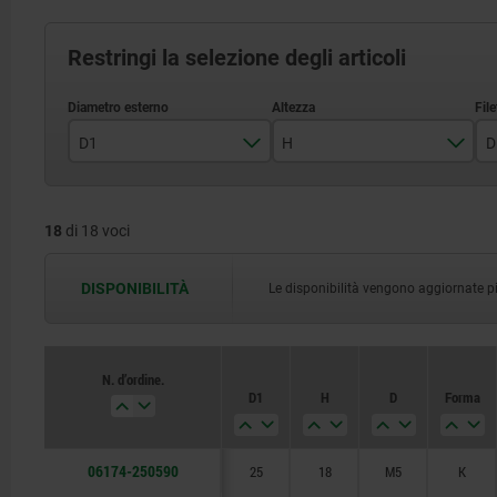
Restringi la selezione degli articoli
D1
H
D
25
18
18
di 18 voci
32
22
40
26
DISPONIBILITÀ
Le disponibilità vengono aggiornate più 
50
32
63
38
N. d’ordine.
D1
H
D
Forma
06174-250590
25
18
M5
K