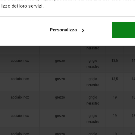
acciaio
passivate blu
grigio
19
21,
lizzo dei loro servizi.
nerastro
acciaio inox
grezzo
grigio
10
9
nerastro
Personalizza
acciaio inox
grezzo
grigio
13,5
1
nerastro
acciaio inox
grezzo
grigio
13,5
1
nerastro
acciaio inox
grezzo
grigio
13,5
1
nerastro
acciaio inox
grezzo
grigio
19
1
nerastro
acciaio inox
grezzo
grigio
19
1
nerastro
acciaio inox
grezzo
grigio
19
21,