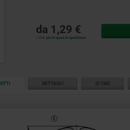
da
1,29 €
+ IVA
più le spese di spedizione
CURRENT
CURRENT
OTTI
DETTAGLI
CAD
TAB:
TAB: