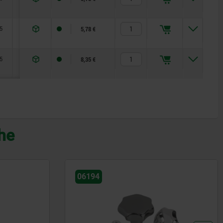
5
12,5
17
5,78 €
5
12,5
17
8,35 €
che
06194