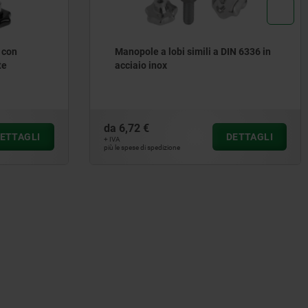
 con
Manopole a lobi simili a DIN 6336 in
te
acciaio inox
da
6,72 €
ETTAGLI
DETTAGLI
+ IVA
più le spese di spedizione