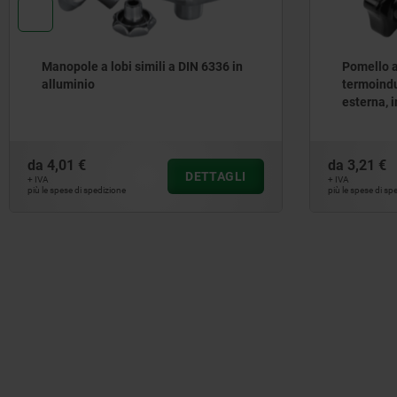
Manopole a lobi simili a DIN 6336 in
Pomello a 
alluminio
termoindu
esterna, i
acciaio i
da
4,01 €
da
3,21 €
DETTAGLI
+ IVA
+ IVA
più le spese di spedizione
più le spese di sp