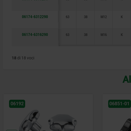
06174-6312290
63
38
M12
K
06174-6316290
63
38
M16
K
18
di 18 voci
Al
06192
06851-01