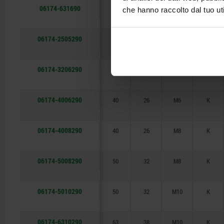
06174-631690
63
38
M16
K
che hanno raccolto dal tuo uti
06174-2505290
25
18
M5
K
06174-3206290
32
22
M6
K
06174-4006290
40
26
M6
K
06174-4008290
40
26
M8
K
06174-5008290
50
32
M8
K
06174-5010290
50
32
M10
K
06174-6310290
63
38
M10
K