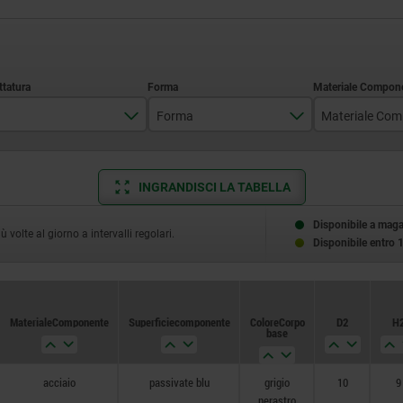
Forma
M5
K
acciaio
INGRANDISCI LA TABELLA
M6
acciaio i
M8
Disponibile a mag
volte al giorno a intervalli regolari.
Disponibile entro 
M10
M12
Materiale Componente
Superficie componente
Colore Corpo
D2
H
M16
base
acciaio
passivate blu
grigio
10
9
nerastro