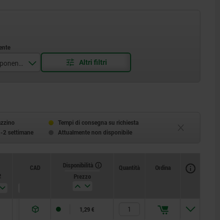
Materiale Componente
nox
azzino
Tempi di consegna su richiesta
1-2 settimane
Attualmente non disponibile
Disponibilità
CAD
Quantità
Ordina
2
H3
T
Prezzo
7
9
1,29 €