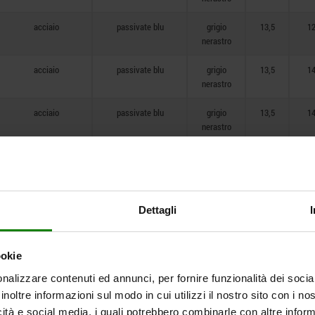
acciaio
passivate blu
grigio
13,5
1
nerastro
acciaio
passivate blu
grigio
13,5
1
nerastro
acciaio
passivate blu
grigio
13,5
1
nerastro
acciaio
passivate blu
grigio
19
1
nerastro
acciaio
passivate blu
grigio
19
1
Dettagli
nerastro
acciaio
passivate blu
grigio
19
21,
nerastro
ookie
nalizzare contenuti ed annunci, per fornire funzionalità dei socia
acciaio
passivate blu
grigio
19
21,
inoltre informazioni sul modo in cui utilizzi il nostro sito con i n
nerastro
icità e social media, i quali potrebbero combinarle con altre inform