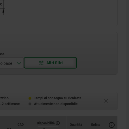
po base
nto in plastica
azzino
Tempi di consegna su richiesta
1-2 settimane
Attualmente non disponibile
Disponibilità
CAD
Quantità
Ordina