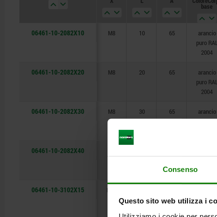
X
L
A
Colore Cor
50
base
06461-10-2082X10
M8
10
65
arancio
puro RA
2004
06461-10-2082X20
M8
20
65
arancio
puro RA
2004
06461-10-2082X30
M8
30
65
arancio
puro RA
2004
06461-10-2082X40
M8
40
65
arancio
puro RA
Consenso
2004
06461-10-3102X15
M10
15
80
arancio
puro RA
Questo sito web utilizza i c
2004
Utilizziamo i cookie per perso