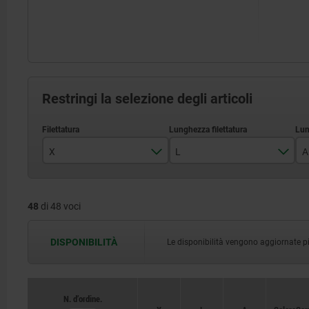
Restringi la selezione degli articoli
X
L
A
M8
10
48
di 48 voci
M10
15
M12
20
DISPONIBILITÀ
Le disponibilità vengono aggiornate più 
30
40
N. d’ordine.