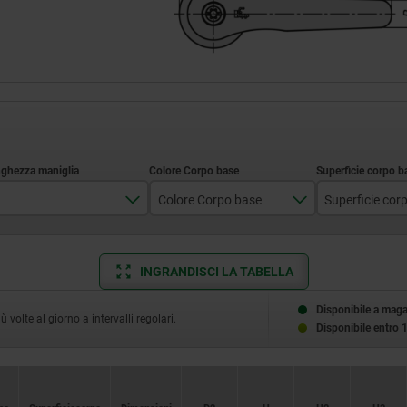
Colore Corpo base
Superficie cor
65
arancio puro RAL 2004
con rivestime
INGRANDISCI LA TABELLA
80
argento metallizzato
95
rosso rubino RAL 3003
Disponibile a mag
volte al giorno a intervalli regolari.
Disponibile entro 
110