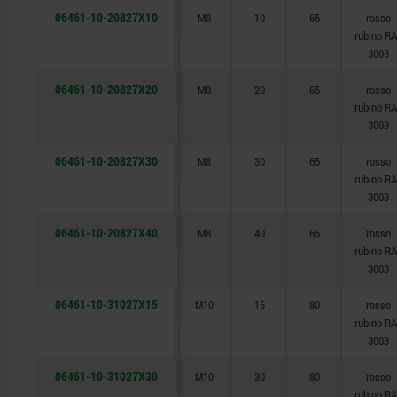
06461-10-20827X10
M8
10
65
rosso
rubino R
3003
06461-10-20827X20
M8
20
65
rosso
rubino R
3003
06461-10-20827X30
M8
30
65
rosso
rubino R
3003
06461-10-20827X40
M8
40
65
rosso
rubino R
3003
06461-10-31027X15
M10
15
80
rosso
rubino R
3003
06461-10-31027X30
M10
30
80
rosso
rubino R