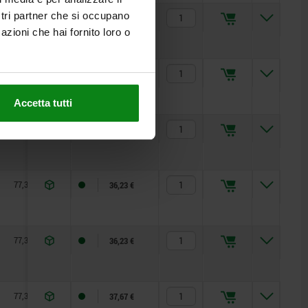
ostri partner che si occupano
68,6
95
11,2
33,51 €
azioni che hai fornito loro o
68,6
95
11,2
34,12 €
Accetta tutti
68,6
95
11,2
34,12 €
77,3
110
13,2
36,23 €
77,3
110
13,2
36,23 €
77,3
110
13,2
37,67 €