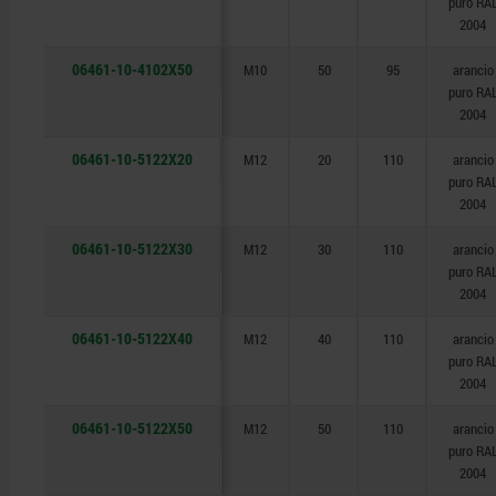
puro RA
2004
06461-10-4102X50
M10
50
95
arancio
puro RA
2004
06461-10-5122X20
M12
20
110
arancio
puro RA
2004
06461-10-5122X30
M12
30
110
arancio
puro RA
2004
06461-10-5122X40
M12
40
110
arancio
puro RA
2004
06461-10-5122X50
M12
50
110
arancio
puro RA
2004