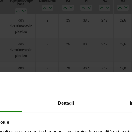
po
Superficie corpo
Dimensioni
D2
H
H2
H3
base
con
2
25
38,5
27,7
52,6
L
rivestimento in
plastica
con
2
25
38,5
27,7
52,6
L
rivestimento in
plastica
con
2
25
38,5
27,7
52,6
L
rivestimento in
plastica
con
2
25
38,5
27,7
52,6
L
rivestimento in
Dettagli
plastica
con
3
30
47
33,9
64,4
L
rivestimento in
ookie
plastica
nalizzare contenuti ed annunci, per fornire funzionalità dei socia