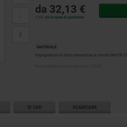
da
32,13 €
+ IVA
più le spese di spedizione
MATERIALE
Impugnatura in zinco pressofuso a norma DIN EN 1
Parti metalliche in acciaio inox 1.4305.
CAD
SCARICARE