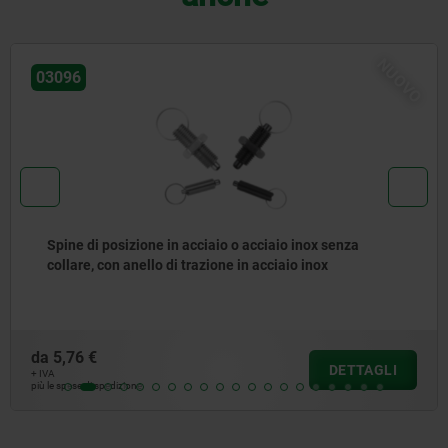
NUOVO
096
0
ine di posizione in acciaio o acciaio inox senza
llare, con anello di trazione in acciaio inox
,76 €
d
DETTAGLI
+ IV
spese di spedizione
più l