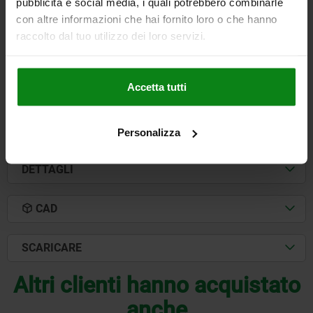
pubblicità e social media, i quali potrebbero combinarle
CORSA S=8
SW1=19
F X 30°=2,3
con altre informazioni che hai fornito loro o che hanno
FORZA ELASTICA INIZIO F1 CA. N=15
raccolto dal tuo utilizzo dei loro servizi.
FORZA ELASTICA FINE F2 CA. N=35
Numero d’ordine:
03090-71308
Accetta tutti
16,48 €
DETTAGLI
+ IVA
più le spese di spedizione
Personalizza
DETTAGLI
CAD
SCARICARE
Altri clienti hanno acquistato
anche