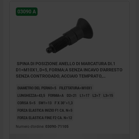
03090 A
SPINA DI POSIZIONE ANELLO DI MARCATURA DI.1
D1=M10X1, D=5, FORMA:A SENZA INCAVO D'ARRESTO
SENZA CONTRODADO, ACCIAIO TEMPRATO,
COMP:RESINA TERMOPLASTICA
DIAMETRO DEL PERNO=5
FILETTATURA=M10X1
LUNGHEZZA=43,5
FORMA=A
D2=21
L1=17
L2=7
L3=15
CORSA S=5
SW1=13
F X 30°=1,3
FORZA ELASTICA INIZIO F1 CA. N=5
FORZA ELASTICA FINE F2 CA. N=12
Numero d’ordine:
03090-71105