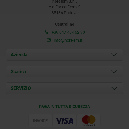
norelem S.r.l.
Via Enrico Fermi 9
35136 Padova
Centralino
+39 047 464 62 90
info@norelem.it
Azienda
Chi siamo
Scarica
Attualità
Documents
SERVIZIO
Contatti
Condizioni di fornitura
PAGA IN TUTTA SICUREZZA
Certificazione