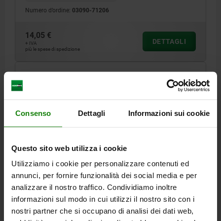
Numero d’ordine:
03090-71206
14,05 €
DETTAGLI
+ IVA
più le spese di spedizione
03090 A
Consenso
Dettagli
Informazioni sui cookie
Questo sito web utilizza i cookie
SPINA DI POSIZIONE ANELLO DI MARCATURA DI.3
Utilizziamo i cookie per personalizzare contenuti ed
D1=M16X1,5, D=8, FORMA:A SENZA INCAVO
annunci, per fornire funzionalità dei social media e per
D'ARRESTO SENZA CONTRODADO, ACCIAIO
analizzare il nostro traffico. Condividiamo inoltre
TEMPRATO, COMP:RESINA TERMOPLASTICA
informazioni sul modo in cui utilizzi il nostro sito con i
DIAMETRO DEL PERNO=8
FILETTATURA=M16X1,5
nostri partner che si occupano di analisi dei dati web,
LUNGHEZZA=68
FORMA=A
D2=33
L1=26
L2=10
L3=23