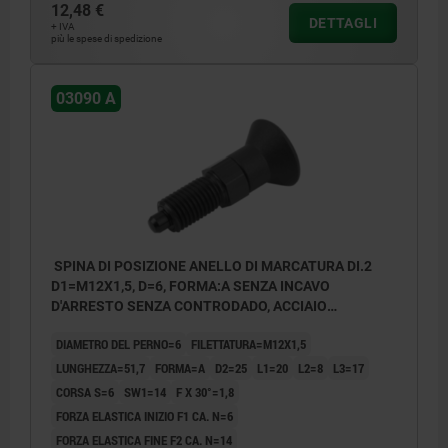
12,48 €
DETTAGLI
+ IVA
più le spese di spedizione
1) Anello di marcatura
03090 A
SPINA DI POSIZIONE ANELLO DI MARCATURA DI.2
D1=M12X1,5, D=6, FORMA:A SENZA INCAVO
D'ARRESTO SENZA CONTRODADO, ACCIAIO
TEMPRATO, COMP:RESINA TERMOPLASTICA
DIAMETRO DEL PERNO=6
FILETTATURA=M12X1,5
LUNGHEZZA=51,7
FORMA=A
D2=25
L1=20
L2=8
L3=17
CORSA S=6
SW1=14
F X 30°=1,8
FORZA ELASTICA INIZIO F1 CA. N=6
FORZA ELASTICA FINE F2 CA. N=14