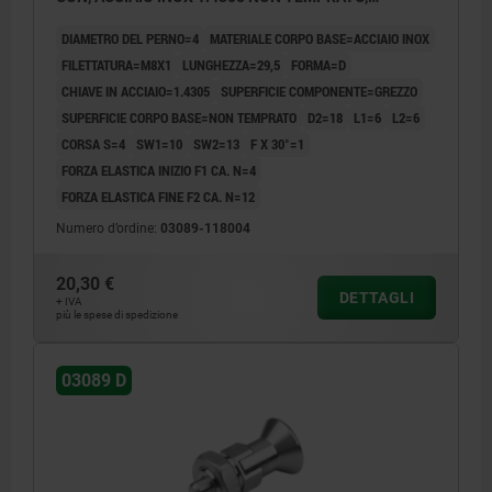
COMP:ACCIAIO INOX 1.4305 LUCIDO
DIAMETRO DEL PERNO=4
MATERIALE CORPO BASE=ACCIAIO INOX
FILETTATURA=M8X1
LUNGHEZZA=29,5
FORMA=D
CHIAVE IN ACCIAIO=1.4305
SUPERFICIE COMPONENTE=GREZZO
SUPERFICIE CORPO BASE=NON TEMPRATO
D2=18
L1=6
L2=6
CORSA S=4
SW1=10
SW2=13
F X 30°=1
FORZA ELASTICA INIZIO F1 CA. N=4
FORZA ELASTICA FINE F2 CA. N=12
Numero d’ordine:
03089-118004
20,30 €
DETTAGLI
+ IVA
più le spese di spedizione
03089 D