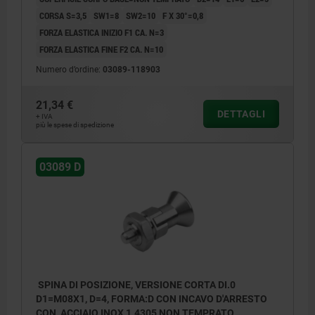
CORSA S=3,5
SW1=8
SW2=10
F X 30°=0,8
FORZA ELASTICA INIZIO F1 CA. N=3
FORZA ELASTICA FINE F2 CA. N=10
Numero d’ordine:
03089-118903
21,34 €
DETTAGLI
+ IVA
più le spese di spedizione
03089 D
SPINA DI POSIZIONE, VERSIONE CORTA DI.0
D1=M08X1, D=4, FORMA:D CON INCAVO D'ARRESTO
CON, ACCIAIO INOX 1.4305 NON TEMPRATO,