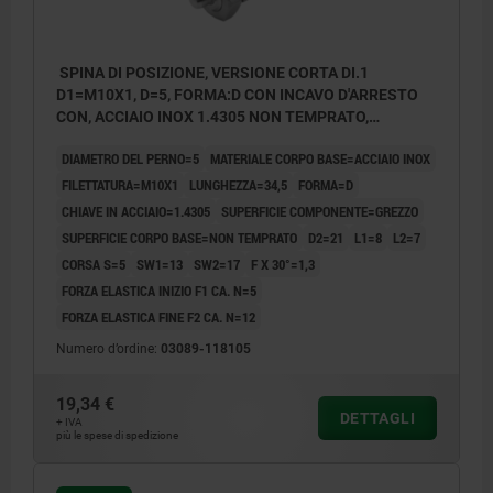
SPINA DI POSIZIONE, VERSIONE CORTA DI.1
D1=M10X1, D=5, FORMA:D CON INCAVO D'ARRESTO
CON, ACCIAIO INOX 1.4305 NON TEMPRATO,
COMP:ACCIAIO INOX 1.4305 LUCIDO
DIAMETRO DEL PERNO=5
MATERIALE CORPO BASE=ACCIAIO INOX
FILETTATURA=M10X1
LUNGHEZZA=34,5
FORMA=D
CHIAVE IN ACCIAIO=1.4305
SUPERFICIE COMPONENTE=GREZZO
SUPERFICIE CORPO BASE=NON TEMPRATO
D2=21
L1=8
L2=7
CORSA S=5
SW1=13
SW2=17
F X 30°=1,3
FORZA ELASTICA INIZIO F1 CA. N=5
FORZA ELASTICA FINE F2 CA. N=12
Numero d’ordine:
03089-118105
19,34 €
DETTAGLI
+ IVA
più le spese di spedizione