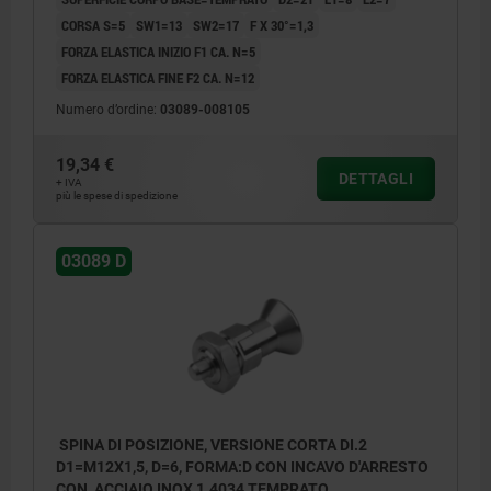
CORSA S=5
SW1=13
SW2=17
F X 30°=1,3
FORZA ELASTICA INIZIO F1 CA. N=5
FORZA ELASTICA FINE F2 CA. N=12
Numero d’ordine:
03089-008105
19,34 €
DETTAGLI
+ IVA
più le spese di spedizione
03089 D
SPINA DI POSIZIONE, VERSIONE CORTA DI.2
D1=M12X1,5, D=6, FORMA:D CON INCAVO D'ARRESTO
CON, ACCIAIO INOX 1.4034 TEMPRATO,