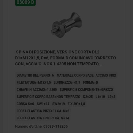
03089 D
SPINA DI POSIZIONE, VERSIONE CORTA DI.2
D1=M12X1,5, D=6, FORMA:D CON INCAVO D'ARRESTO
CON, ACCIAIO INOX 1.4305 NON TEMPRATO,
COMP:ACCIAIO INOX 1.4305 LUCIDO
DIAMETRO DEL PERNO=6
MATERIALE CORPO BASE=ACCIAIO INOX
FILETTATURA=M12X1,5
LUNGHEZZA=41,7
FORMA=D
CHIAVE IN ACCIAIO=1.4305
SUPERFICIE COMPONENTE=GREZZO
SUPERFICIE CORPO BASE=NON TEMPRATO
D2=25
L1=10
L2=8
CORSA S=6
SW1=14
SW2=19
F X 30°=1,8
FORZA ELASTICA INIZIO F1 CA. N=6
FORZA ELASTICA FINE F2 CA. N=14
Numero d’ordine:
03089-118206