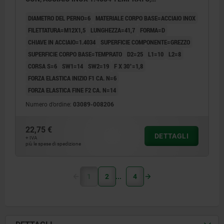
COMP:ACCIAIO INOX 1.4305 LUCIDO
DIAMETRO DEL PERNO=6
MATERIALE CORPO BASE=ACCIAIO INOX
FILETTATURA=M12X1,5
LUNGHEZZA=41,7
FORMA=D
CHIAVE IN ACCIAIO=1.4034
SUPERFICIE COMPONENTE=GREZZO
SUPERFICIE CORPO BASE=TEMPRATO
D2=25
L1=10
L2=8
CORSA S=6
SW1=14
SW2=19
F X 30°=1,8
FORZA ELASTICA INIZIO F1 CA. N=6
FORZA ELASTICA FINE F2 CA. N=14
Numero d’ordine:
03089-008206
22,75 €
DETTAGLI
+ IVA
più le spese di spedizione
1
2
4