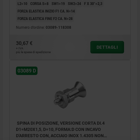
L2=10
CORSA S=8
SW1=19
SW2=24
F X 30°=2,3
FORZA ELASTICA INIZIO F1 CA. N=14
FORZA ELASTICA FINE F2 CA. N=28
Numero d’ordine:
03089-118308
30,67 €
DETTAGLI
+ IVA
più le spese di spedizione
03089 D
SPINA DI POSIZIONE, VERSIONE CORTA DI.4
D1=M20X1,5, D=10, FORMA:D CON INCAVO
D'ARRESTO CON, ACCIAIO INOX 1.4305 NON