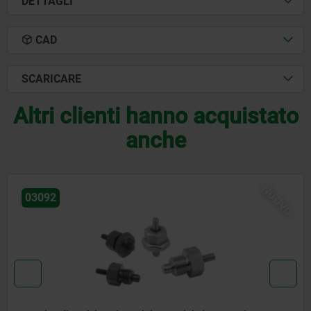
DETTAGLI
CAD
SCARICARE
Altri clienti hanno acquistato
anche
OVO
N
03096