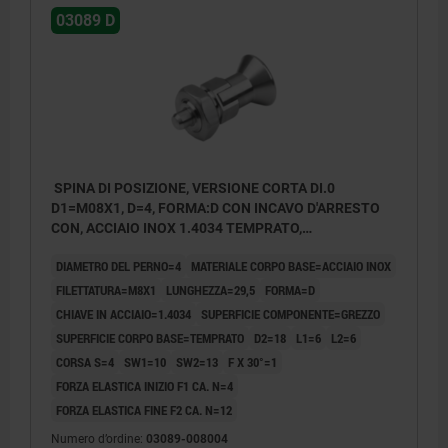
03089 D
SPINA DI POSIZIONE, VERSIONE CORTA DI.0
D1=M08X1, D=4, FORMA:D CON INCAVO D'ARRESTO
CON, ACCIAIO INOX 1.4034 TEMPRATO,
COMP:ACCIAIO INOX 1.4305 LUCIDO
DIAMETRO DEL PERNO=4
MATERIALE CORPO BASE=ACCIAIO INOX
FILETTATURA=M8X1
LUNGHEZZA=29,5
FORMA=D
CHIAVE IN ACCIAIO=1.4034
SUPERFICIE COMPONENTE=GREZZO
SUPERFICIE CORPO BASE=TEMPRATO
D2=18
L1=6
L2=6
CORSA S=4
SW1=10
SW2=13
F X 30°=1
FORZA ELASTICA INIZIO F1 CA. N=4
FORZA ELASTICA FINE F2 CA. N=12
Numero d’ordine:
03089-008004