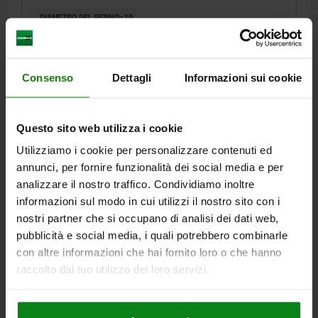
TEMPRATO, COMP:ACCIAIO INOX 1.4305 LUCIDO
DIAMETRO DEL PERNO=10
MATERIALE CORPO BASE=ACCIAIO INOX
FILETTATURA=M20X1,5
LUNGHEZZA=61
FORMA=D
CHIAVE IN ACCIAIO=1.4305
SUPERFICIE COMPONENTE=GREZZO
Consenso
Dettagli
Informazioni sui cookie
SUPERFICIE CORPO BASE=NON TEMPRATO
D2=33
L1=15
L2=12
CORSA S=10
SW1=22
SW2=30
F X 30°=2,8
FORZA ELASTICA INIZIO F1 CA. N=15
Questo sito web utilizza i cookie
FORZA ELASTICA FINE F2 CA. N=32
Utilizziamo i cookie per personalizzare contenuti ed
Numero d’ordine:
03089-118410
annunci, per fornire funzionalità dei social media e per
analizzare il nostro traffico. Condividiamo inoltre
48,48 €
informazioni sul modo in cui utilizzi il nostro sito con i
DETTAGLI
+ IVA
più le spese di spedizione
nostri partner che si occupano di analisi dei dati web,
pubblicità e social media, i quali potrebbero combinarle
con altre informazioni che hai fornito loro o che hanno
03089 D
raccolto dal tuo utilizzo dei loro servizi.