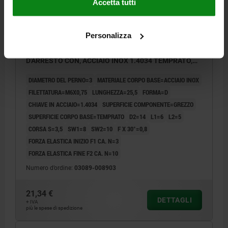
Accetta tutti
Personalizza
SPINA DI POSIZIONE, VERSIONE CORTA DI.9
D1=M06X0,75, D=3, FORMA:D CON INCAVO
D'ARRESTO CON, ACCIAIO INOX 1.4034 TEMPRATO,
COMP:ACCIAIO INOX 1.4305 LUCIDO
DIAMETRO DEL PERNO=3
MATERIALE CORPO BASE=ACCIAIO INOX
FILETTATURA=M6X0,75
LUNGHEZZA=25,5
FORMA=D
CHIAVE IN ACCIAIO=1.4034
SUPERFICIE COMPONENTE=GREZZO
SUPERFICIE CORPO BASE=TEMPRATO
D2=14
L1=6
L2=5
CORSA S=3,5
SW1=8
SW2=10
F X 30°=0,8
FORZA ELASTICA INIZIO F1 CA. N=3
FORZA ELASTICA FINE F2 CA. N=10
Numero d’ordine:
03089-008903
21,34 €
DETTAGLI
+ IVA
più le spese di spedizione