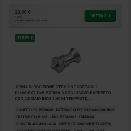
20,30 €
DETTAGLI
+ IVA
più le spese di spedizione
03089 D
SPINA DI POSIZIONE, VERSIONE CORTA DI.1
D1=M10X1, D=5, FORMA:D CON INCAVO D'ARRESTO
CON, ACCIAIO INOX 1.4034 TEMPRATO,
COMP:ACCIAIO INOX 1.4305 LUCIDO
DIAMETRO DEL PERNO=5
MATERIALE CORPO BASE=ACCIAIO INOX
FILETTATURA=M10X1
LUNGHEZZA=34,5
FORMA=D
CHIAVE IN ACCIAIO=1.4034
SUPERFICIE COMPONENTE=GREZZO
SUPERFICIE CORPO BASE=TEMPRATO
D2=21
L1=8
L2=7