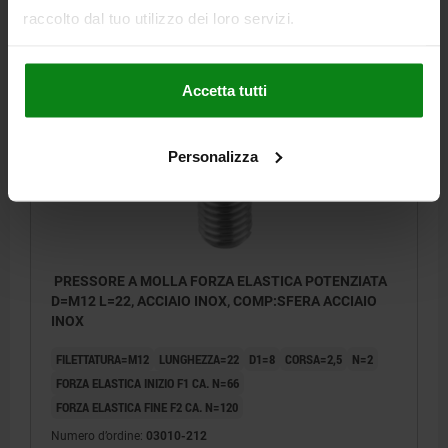
raccolto dal tuo utilizzo dei loro servizi.
4,22 €
DETTAGLI
+ IVA
più le spese di spedizione
Accetta tutti
03010 VF
Personalizza
PRESSORE A MOLLA FORZA ELASTICA POTENZIATA
D=M12 L=22, ACCIAIO INOX, COMP:SFERA ACCIAIO
INOX
FILETTATURA=M12
LUNGHEZZA=22
D1=8
CORSA=2,5
N=2
FORZA ELASTICA INIZIO F1 CA. N=66
FORZA ELASTICA FINE F2 CA. N=120
Numero d’ordine:
03010-212