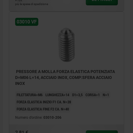
+ IVA
più le spese di spedizione
03010 VF
PRESSORE A MOLLA FORZA ELASTICA POTENZIATA
D=M06 L=14, ACCIAIO INOX, COMP:SFERA ACCIAIO
INOX
FILETTATURA=M6
LUNGHEZZA=14
D1=3,5
CORSA=1
N=1
FORZA ELASTICA INIZIO F1 CA. N=28
FORZA ELASTICA FINE F2 CA. N=40
Numero d’ordine:
03010-206
2,81 €