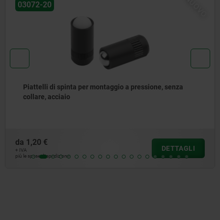
NUOVO
03072-30
ssione, senza
Piattelli di spinta per montaggio a pr
collare, in cciaio inox
da
1,50 €
DETTAGLI
+ IVA
più le spese di spedizione