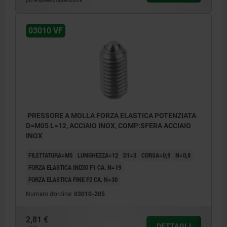
più le spese di spedizione
03010 VF
PRESSORE A MOLLA FORZA ELASTICA POTENZIATA
D=M05 L=12, ACCIAIO INOX, COMP:SFERA ACCIAIO
INOX
FILETTATURA=M5
LUNGHEZZA=12
D1=3
CORSA=0,9
N=0,8
FORZA ELASTICA INIZIO F1 CA. N=19
FORZA ELASTICA FINE F2 CA. N=30
Numero d’ordine:
03010-205
2,81 €
DETTAGLI