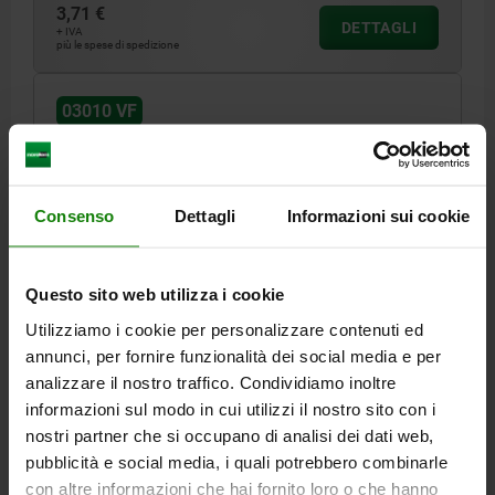
3,71 €
DETTAGLI
+ IVA
più le spese di spedizione
03010 VF
Consenso
Dettagli
Informazioni sui cookie
Questo sito web utilizza i cookie
PRESSORE A MOLLA FORZA ELASTICA POTENZIATA
D=M10 L=19, ACCIAIO INOX, COMP:SFERA ACCIAIO
Utilizziamo i cookie per personalizzare contenuti ed
INOX
annunci, per fornire funzionalità dei social media e per
FILETTATURA=M10
LUNGHEZZA=19
D1=6
CORSA=2
N=1,6
analizzare il nostro traffico. Condividiamo inoltre
FORZA ELASTICA INIZIO F1 CA. N=66
informazioni sul modo in cui utilizzi il nostro sito con i
FORZA ELASTICA FINE F2 CA. N=100
nostri partner che si occupano di analisi dei dati web,
pubblicità e social media, i quali potrebbero combinarle
Numero d’ordine:
03010-210
con altre informazioni che hai fornito loro o che hanno