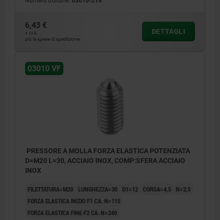
Numero d’ordine:
03010-216
6,43 €
DETTAGLI
+ IVA
più le spese di spedizione
03010 VF
PRESSORE A MOLLA FORZA ELASTICA POTENZIATA
D=M20 L=30, ACCIAIO INOX, COMP:SFERA ACCIAIO
INOX
FILETTATURA=M20
LUNGHEZZA=30
D1=12
CORSA=4,5
N=2,5
FORZA ELASTICA INIZIO F1 CA. N=115
FORZA ELASTICA FINE F2 CA. N=240