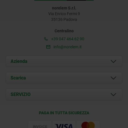
norelem S.r.l.
Via Enrico Fermi 9
35136 Padova
Centralino
+39 047 464 62 90
info@norelem.it
Azienda
Chi siamo
Scarica
Attualità
Documents
SERVIZIO
Contatti
Condizioni di fornitura
PAGA IN TUTTA SICUREZZA
Certificazione