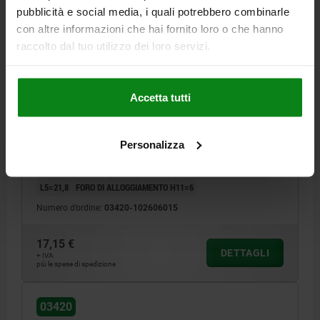
pubblicità e social media, i quali potrebbero combinarle
con altre informazioni che hai fornito loro o che hanno
raccolto dal tuo utilizzo dei loro servizi.
PERNO AUTOBLOCC. A SFERE C.IMPUGNATURA A L,
D1=6, L=15, L1=6,8, L5=21,8, ACCIAIO INOX,
COMP:RESINA TERMOPLASTICA GRIGIO NERASTRO
Accetta tutti
RAL7021
DIAMETRO DEL PERNO=6
LUNGHEZZA=15
FORZA DI TAGLIO A DOPPIO TAGLIO MAX. KN=22
Personalizza
COLORE COMPONENTE=GRIGIO NERASTRO RAL 7021
B=17,6
D=39,3
D2=6,85
D3=13,2
D4=26
L1=6,8
L2=25
L3=19,2
L5=21,8
FORO DI ALLOGGIAMENTO H11=6
Numero d’ordine:
03420-102606015
17,15 €
DETTAGLI
+ IVA
più le spese di spedizione
03420