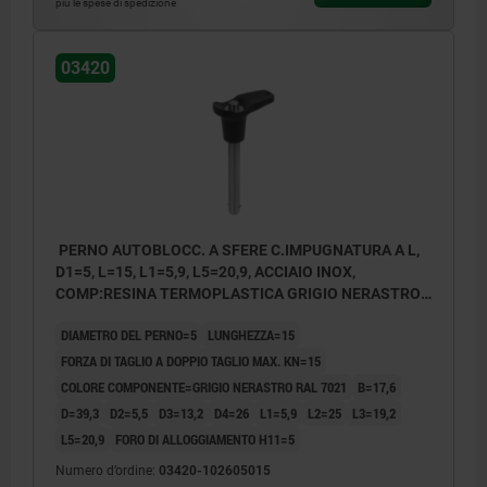
più le spese di spedizione
03420
PERNO AUTOBLOCC. A SFERE C.IMPUGNATURA A L,
D1=5, L=15, L1=5,9, L5=20,9, ACCIAIO INOX,
COMP:RESINA TERMOPLASTICA GRIGIO NERASTRO
RAL7021
DIAMETRO DEL PERNO=5
LUNGHEZZA=15
FORZA DI TAGLIO A DOPPIO TAGLIO MAX. KN=15
COLORE COMPONENTE=GRIGIO NERASTRO RAL 7021
B=17,6
D=39,3
D2=5,5
D3=13,2
D4=26
L1=5,9
L2=25
L3=19,2
L5=20,9
FORO DI ALLOGGIAMENTO H11=5
Numero d’ordine:
03420-102605015