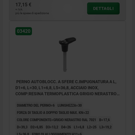
17,15 €
DETTAGLI
+ IVA
più le spese di spedizione
03420
PERNO AUTOBLOCC. A SFERE C.IMPUGNATURA A L,
D1=6, L=30, L1=6,8, L5=36,8, ACCIAIO INOX,
COMP:RESINA TERMOPLASTICA GRIGIO NERASTRO
RAL7021
DIAMETRO DEL PERNO=6
LUNGHEZZA=30
FORZA DI TAGLIO A DOPPIO TAGLIO MAX. KN=22
COLORE COMPONENTE=GRIGIO NERASTRO RAL 7021
B=17,6
D=39,3
D2=6,85
D3=13,2
D4=26
L1=6,8
L2=25
L3=19,2
L5=36,8
FORO DI ALLOGGIAMENTO H11=6