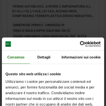
PERNO AUTOBLOCC. A SFERE C.IMPUGNATURA A L,
D1=6, L=10, L1=6,8, L5=16,8, ACCIAIO INOX,
COMP:RESINA TERMOPLASTICA GRIGIO NERASTRO
RAL7021
DIAMETRO DEL PERNO=6
LUNGHEZZA=10
FORZA DI TAGLIO A DOPPIO TAGLIO MAX. KN=22
COLORE COMPONENTE=GRIGIO NERASTRO RAL 7021
B=17,6
D=39,3
D2=6,85
D3=13,2
D4=26
L1=6,8
L2=25
L3=19,2
L5=16,8
FORO DI ALLOGGIAMENTO H11=6
Numero d’ordine:
03420-102606010
Consenso
Dettagli
Informazioni sui cookie
17,15 €
DETTAGLI
+ IVA
più le spese di spedizione
Questo sito web utilizza i cookie
Utilizziamo i cookie per personalizzare contenuti ed
03420
annunci, per fornire funzionalità dei social media e per
analizzare il nostro traffico. Condividiamo inoltre
informazioni sul modo in cui utilizzi il nostro sito con i
nostri partner che si occupano di analisi dei dati web,