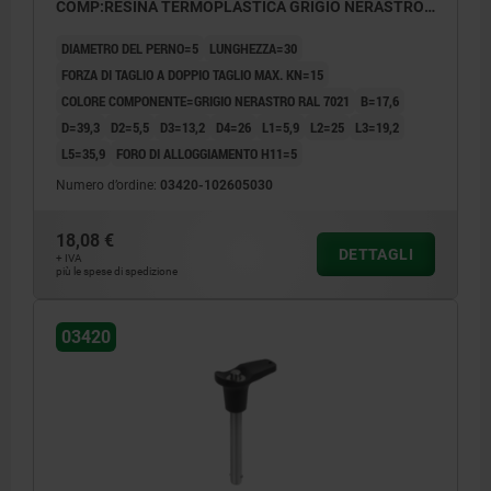
COMP:RESINA TERMOPLASTICA GRIGIO NERASTRO
RAL7021
DIAMETRO DEL PERNO=5
LUNGHEZZA=30
FORZA DI TAGLIO A DOPPIO TAGLIO MAX. KN=15
COLORE COMPONENTE=GRIGIO NERASTRO RAL 7021
B=17,6
D=39,3
D2=5,5
D3=13,2
D4=26
L1=5,9
L2=25
L3=19,2
L5=35,9
FORO DI ALLOGGIAMENTO H11=5
Numero d’ordine:
03420-102605030
18,08 €
DETTAGLI
+ IVA
più le spese di spedizione
03420