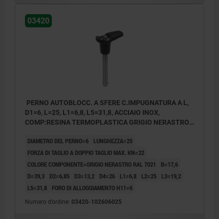
03420
PERNO AUTOBLOCC. A SFERE C.IMPUGNATURA A L,
D1=6, L=25, L1=6,8, L5=31,8, ACCIAIO INOX,
COMP:RESINA TERMOPLASTICA GRIGIO NERASTRO
RAL7021
DIAMETRO DEL PERNO=6
LUNGHEZZA=25
FORZA DI TAGLIO A DOPPIO TAGLIO MAX. KN=22
COLORE COMPONENTE=GRIGIO NERASTRO RAL 7021
B=17,6
D=39,3
D2=6,85
D3=13,2
D4=26
L1=6,8
L2=25
L3=19,2
L5=31,8
FORO DI ALLOGGIAMENTO H11=6
Numero d’ordine:
03420-102606025