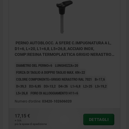
PERNO AUTOBLOCC. A SFERE C.IMPUGNATURA A L,
D1=6, L=20, L1=6,8, L5=26,8, ACCIAIO INOX,
COMP:RESINA TERMOPLASTICA GRIGIO NERASTRO
RAL7021
DIAMETRO DEL PERNO=6
LUNGHEZZA=20
FORZA DI TAGLIO A DOPPIO TAGLIO MAX. KN=22
COLORE COMPONENTE=GRIGIO NERASTRO RAL 7021
B=17,6
D=39,3
D2=6,85
D3=13,2
D4=26
L1=6,8
L2=25
L3=19,2
L5=26,8
FORO DI ALLOGGIAMENTO H11=6
Numero d’ordine:
03420-102606020
17,15 €
DETTAGLI
+ IVA
più le spese di spedizione