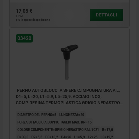
17,05 €
DETTAGLI
+ IVA
più le spese di spedizione
03420
PERNO AUTOBLOCC. A SFERE C.IMPUGNATURA A L,
D1=5, L=20, L1=5,9, L5=25,9, ACCIAIO INOX,
COMP:RESINA TERMOPLASTICA GRIGIO NERASTRO
RAL7021
DIAMETRO DEL PERNO=5
LUNGHEZZA=20
FORZA DI TAGLIO A DOPPIO TAGLIO MAX. KN=15
COLORE COMPONENTE=GRIGIO NERASTRO RAL 7021
B=17,6
D=39,3
D2=5,5
D3=13,2
D4=26
L1=5,9
L2=25
L3=19,2