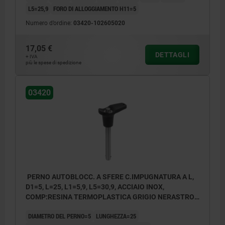
L5=25,9
FORO DI ALLOGGIAMENTO H11=5
Numero d’ordine:
03420-102605020
17,05 €
DETTAGLI
+ IVA
più le spese di spedizione
03420
PERNO AUTOBLOCC. A SFERE C.IMPUGNATURA A L,
D1=5, L=25, L1=5,9, L5=30,9, ACCIAIO INOX,
COMP:RESINA TERMOPLASTICA GRIGIO NERASTRO
RAL7021
DIAMETRO DEL PERNO=5
LUNGHEZZA=25