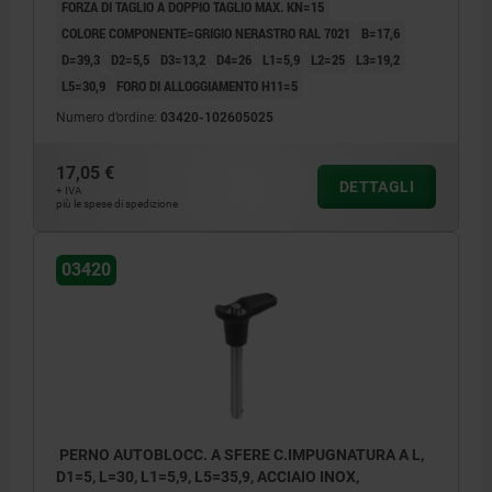
FORZA DI TAGLIO A DOPPIO TAGLIO MAX. KN=15
COLORE COMPONENTE=GRIGIO NERASTRO RAL 7021
B=17,6
D=39,3
D2=5,5
D3=13,2
D4=26
L1=5,9
L2=25
L3=19,2
L5=30,9
FORO DI ALLOGGIAMENTO H11=5
Numero d’ordine:
03420-102605025
17,05 €
DETTAGLI
+ IVA
più le spese di spedizione
03420
PERNO AUTOBLOCC. A SFERE C.IMPUGNATURA A L,
D1=5, L=30, L1=5,9, L5=35,9, ACCIAIO INOX,