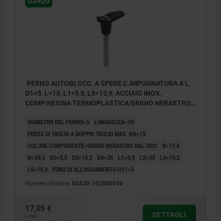
03420
PERNO AUTOBLOCC. A SFERE C.IMPUGNATURA A L,
D1=5, L=10, L1=5,9, L5=15,9, ACCIAIO INOX,
COMP:RESINA TERMOPLASTICA GRIGIO NERASTRO
RAL7021
DIAMETRO DEL PERNO=5
LUNGHEZZA=10
FORZA DI TAGLIO A DOPPIO TAGLIO MAX. KN=15
COLORE COMPONENTE=GRIGIO NERASTRO RAL 7021
B=17,6
D=39,3
D2=5,5
D3=13,2
D4=26
L1=5,9
L2=25
L3=19,2
L5=15,9
FORO DI ALLOGGIAMENTO H11=5
Numero d’ordine:
03420-102605010
17,05 €
DETTAGLI
+ IVA