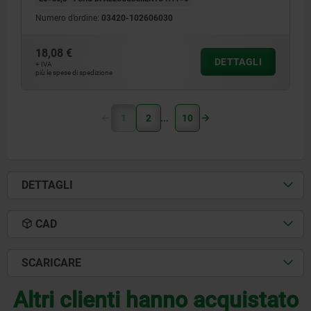
Numero d’ordine:
03420-102606030
18,08 €
DETTAGLI
+ IVA
più le spese di spedizione
1
2
10
DETTAGLI
CAD
SCARICARE
Altri clienti hanno acquistato