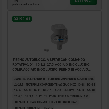
DETTAGLI
+ IVA
più le spese di spedizione
03192-01
PERNO AUTOBLOCC. A SFERE CON COMANDO
ROTATIVO, D1=10, L2=27,5, ACCIAIO INOX LUCIDO,
COMP:ACCIAIO INOX LUCIDO, PERNO IN ACCIAIO
INOX
DIAMETRO DEL PERNO=10
VERSIONE 2=PERNO IN ACCIAIO INOX
L2=27,5
MATERIALE COMPONENTE=ACCIAIO INOX
D=18
D2=34
D3=34
D4=28
H=31
H1=10
L5=22
M=M3X4
D5=18
D6=35
D7=6,5
D8=3,4
T=12
T1=12-20
FORZA DI TENUTA N=150
FORZA DI SERRAGGIO N=50
FORZA DI TAGLIO KN=9
FORZA DI ESTRAZIONE F KN=1,5