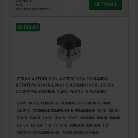
38,46 €
2) Possibilità di montaggio 2
2) Possi
DETTAGLI
+ IVA
3) Piastra
3) Piast
più le spese di spedizione
03192-01
PERNO AUTOBLOCC. A SFERE CON COMANDO
ROTATIVO, D1=10, L2=21,5, ACCIAIO INOX LUCIDO,
COMP:POLIAMMIDE NERO, PERNO IN ACCIAIO
DIAMETRO DEL PERNO=10
VERSIONE 2=PERNO IN ACCIAIO
L2=21,5
MATERIALE COMPONENTE=POLIAMMIDE
D=18
D2=34
D3=34
D4=28
H=31
H1=10
L5=16
M=M3X4
D5=18
D6=35
D7=6,5
D8=3,4
T=6
T1=6-14
FORZA DI TENUTA N=150
FORZA DI SERRAGGIO N=50
FORZA DI TAGLIO KN=9