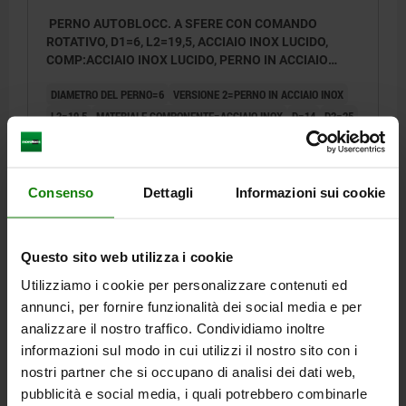
PERNO AUTOBLOCC. A SFERE CON COMANDO
ROTATIVO, D1=6, L2=19,5, ACCIAIO INOX LUCIDO,
COMP:ACCIAIO INOX LUCIDO, PERNO IN ACCIAIO
INOX
DIAMETRO DEL PERNO=6
VERSIONE 2=PERNO IN ACCIAIO INOX
L2=19,5
MATERIALE COMPONENTE=ACCIAIO INOX
D=14
D2=25
D3=25
D4=21
H=24,5
H1=6,5
L5=14
M=M2X3
D5=14
D6=26
D7=4,4
D8=2,4
T=6
T1=6-10
FORZA DI TENUTA N=90
FORZA DI SERRAGGIO N=30
FORZA DI TAGLIO KN=3
Consenso
Dettagli
Informazioni sui cookie
FORZA DI ESTRAZIONE F KN=0,5
RESISTENZA ALLA TEMPERATURA =≤130 °C
Numero d’ordine:
03192-01-1620
Questo sito web utilizza i cookie
Utilizziamo i cookie per personalizzare contenuti ed
62,38 €
annunci, per fornire funzionalità dei social media e per
DETTAGLI
+ IVA
più le spese di spedizione
analizzare il nostro traffico. Condividiamo inoltre
informazioni sul modo in cui utilizzi il nostro sito con i
nostri partner che si occupano di analisi dei dati web,
03192-01
pubblicità e social media, i quali potrebbero combinarle