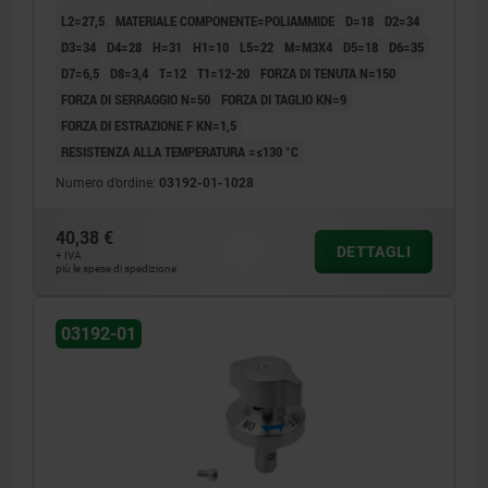
L2=27,5
MATERIALE COMPONENTE=POLIAMMIDE
D=18
D2=34
D3=34
D4=28
H=31
H1=10
L5=22
M=M3X4
D5=18
D6=35
D7=6,5
D8=3,4
T=12
T1=12-20
FORZA DI TENUTA N=150
FORZA DI SERRAGGIO N=50
FORZA DI TAGLIO KN=9
FORZA DI ESTRAZIONE F KN=1,5
RESISTENZA ALLA TEMPERATURA =≤130 °C
Numero d’ordine:
03192-01-1028
40,38 €
DETTAGLI
+ IVA
più le spese di spedizione
03192-01