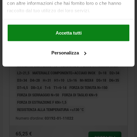
con altre informazioni che hai fornito loro o che hanno
raccolto dal tuo utilizzo dei loro servizi.
Accetta tutti
PERNO AUTOBLOCC. A SFERE CON COMANDO
ROTATIVO, D1=10, L2=21,5, ACCIAIO INOX LUCIDO,
Personalizza
COMP:ACCIAIO INOX LUCIDO, PERNO IN ACCIAIO
INOX
DIAMETRO DEL PERNO=10
VERSIONE 2=PERNO IN ACCIAIO INOX
L2=21,5
MATERIALE COMPONENTE=ACCIAIO INOX
D=18
D2=34
D3=34
D4=28
H=31
H1=10
L5=16
M=M3X4
D5=18
D6=35
D7=6,5
D8=3,4
T=6
T1=6-14
FORZA DI TENUTA N=150
FORZA DI SERRAGGIO N=50
FORZA DI TAGLIO KN=9
FORZA DI ESTRAZIONE F KN=1,5
RESISTENZA ALLA TEMPERATURA =≤130 °C
Numero d’ordine:
03192-01-11022
65,25 €