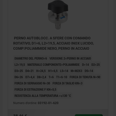
PERNO AUTOBLOCC. A SFERE CON COMANDO
ROTATIVO, D1=6, L2=19,5, ACCIAIO INOX LUCIDO,
COMP:POLIAMMIDE NERO, PERNO IN ACCIAIO
DIAMETRO DEL PERNO=6
VERSIONE 2=PERNO IN ACCIAIO
L2=19,5
MATERIALE COMPONENTE=POLIAMMIDE
D=14
D2=25
D3=25
D4=21
H=24,5
H1=6,5
L5=14
M=M2X3
D5=14
D6=26
D7=4,4
D8=2,4
T=6
T1=6-10
FORZA DI TENUTA N=90
FORZA DI SERRAGGIO N=30
FORZA DI TAGLIO KN=3
FORZA DI ESTRAZIONE F KN=0,5
RESISTENZA ALLA TEMPERATURA =≤130 °C
Numero d’ordine:
03192-01-620
1) Possibilità di montaggio 1
1) Possi