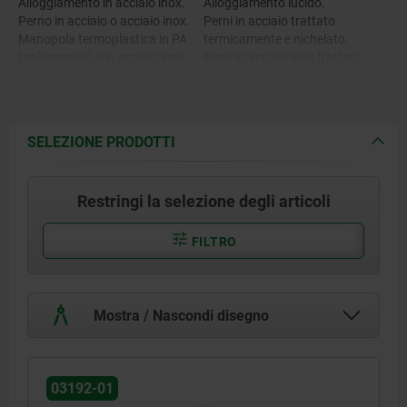
Alloggiamento in acciaio inox.
Alloggiamento lucido.
Perno in acciaio o acciaio inox.
Perni in acciaio trattato
Manopola termoplastica in PA
termicamente e nichelato.
(poliammide) o in acciaio inox.
Perni in acciaio inox trattato
Sfera e molla in acciaio inox.
termicamente.
Manopola girevole rinforzata
con fibra di vetro, nero o lucido.
Sfera trattata termicamente
SELEZIONE PRODOTTI
Restringi la selezione degli articoli
FILTRO
Mostra / Nascondi disegno
03192-01