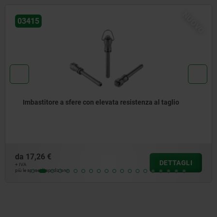
O
NUO
03418
Imbastitori a sfere con impugnatura a fungo in acciaio
inox
da
19,47 €
DETTAGLI
+ IVA
più le spese di spedizione