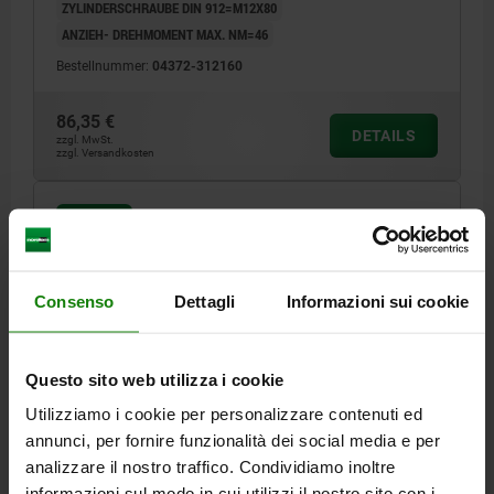
ZYLINDERSCHRAUBE DIN 912=M12X80
ANZIEH- DREHMOMENT MAX. NM=46
Bestellnummer:
04372-312160
86,35 €
DETAILS
zzgl. MwSt.
zzgl. Versandkosten
04372 C
Consenso
Dettagli
Informazioni sui cookie
Questo sito web utilizza i cookie
SPANNHAKEN MIT GESCHLIFFENEM SCHAFT,
Utilizziamo i cookie per personalizzare contenuti ed
FORM:C, M16X85, R=50, D=32, VERGÜTUNGSSTAHL
annunci, per fornire funzionalità dei social media e per
BRÜNIERT
analizzare il nostro traffico. Condividiamo inoltre
R=50
F MAX. KN =31
DURCHMESSER=32
FORM=C
D1=36
informazioni sul modo in cui utilizzi il nostro sito con i