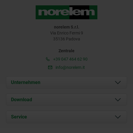
norelem S.r.l.
Via Enrico Fermi 9
35136 Padova
Zentrale
+39 047 464 62 90
info@norelem.it
Unternehmen
Über uns
Download
Aktuelles
Dokumente
Service
Kontakt
Lieferkonditionen