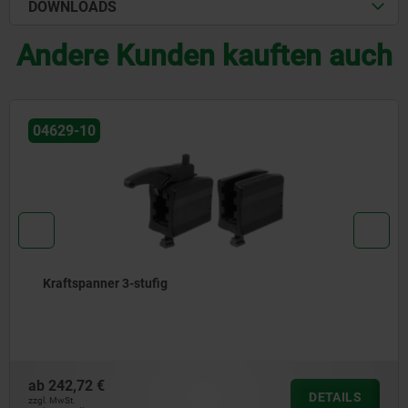
DOWNLOADS
Andere Kunden kauften auch
29-10
0
aftspanner 3-stufig
42,72 €
a
DETAILS
MwSt.
zzgl