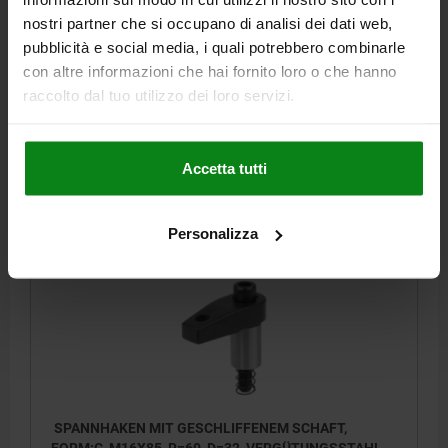
D2=M12
HÖHE=101
H1=75
H2=39
H3=15
H4=16
nostri partner che si occupano di analisi dei dati web,
H5 MAX. SPANNBEREICH=15
B=22
L=38
pubblicità e social media, i quali potrebbero combinarle
ZYLINDERSCHRAUBE DIN 912=M16X85
con altre informazioni che hai fornito loro o che hanno
ANZIEH- DREHMOMENT MAX. NM=150
raccolto dal tuo utilizzo dei loro servizi.
Bestellnummer:
04372-316150
Accetta tutti
102,12 €
DETAILS
zzgl. MwSt.
zzgl. Versandkosten
Personalizza
04372 C
SPANNHAKEN MIT GESCHLIFFENEM SCHAFT,
FORM:C, M16X85, R=60, D=32, VERGÜTUNGSSTAHL