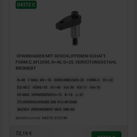
04372 C
SPANNHAKEN MIT GESCHLIFFENEM SCHAFT,
FORM:C, M12X80, R=40, D=25, VERGÜTUNGSSTAHL
BRÜNIERT
R=40
F MAX. KN =18
DURCHMESSER=25
FORM=C
D1=32
D2=M12
HÖHE=92
H1=66
H2=39
H3=11
H4=10
H5 MAX. SPANNBEREICH=15
B=18
L=31
ZYLINDERSCHRAUBE DIN 912=M12X80
ANZIEH- DREHMOMENT MAX. NM=60
Bestellnummer:
04372-312140
72,19 €