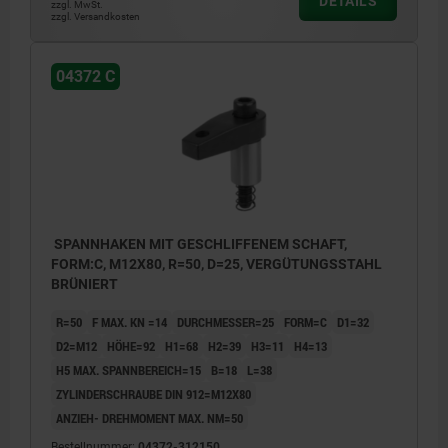
DETAILS
zzgl. MwSt.
zzgl. Versandkosten
04372 C
SPANNHAKEN MIT GESCHLIFFENEM SCHAFT,
FORM:C, M12X80, R=50, D=25, VERGÜTUNGSSTAHL
BRÜNIERT
R=50
F MAX. KN =14
DURCHMESSER=25
FORM=C
D1=32
D2=M12
HÖHE=92
H1=68
H2=39
H3=11
H4=13
H5 MAX. SPANNBEREICH=15
B=18
L=38
ZYLINDERSCHRAUBE DIN 912=M12X80
ANZIEH- DREHMOMENT MAX. NM=50
Bestellnummer:
04372-312150