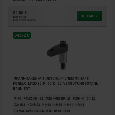
82,55 €
DETAILS
zzgl. MwSt.
zzgl. Versandkosten
04372 C
SPANNHAKEN MIT GESCHLIFFENEM SCHAFT,
FORM:C, M12X80, R=60, D=25, VERGÜTUNGSSTAHL
BRÜNIERT
R=60
F MAX. KN =12
DURCHMESSER=25
FORM=C
D1=32
D2=M12
HÖHE=92
H1=68
H2=39
H3=11
H4=13
H5 MAX. SPANNBEREICH=15
B=18
L=46