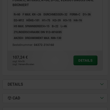
BRÜNIERT
R=60
F MAX. KN =26
DURCHMESSER=32
FORM=C
D1=36
D2=M12
HÖHE=101
H1=75
H2=39
H3=15
H4=16
H5 MAX. SPANNBEREICH=15
B=22
L=46
ZYLINDERSCHRAUBE DIN 912=M16X85
ANZIEH- DREHMOMENT MAX. NM=130
Bestellnummer:
04372-316160
107,24 €
DETAILS
zzgl. MwSt.
zzgl. Versandkosten
DETAILS
CAD