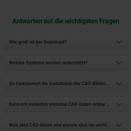
Antworten auf die wichtigsten Fragen
Wie groß ist der Download?
Die Datei umfasst 3,5 GB. Bitte stellen Sie sicher, dass
Welche Systeme werden unterstützt?
ausreichend Speicherplatz auf Ihrem Rechner
vorhanden ist.
Die CAD-Daten sind in allen gängigen Formaten
So funktioniert die Installation der CAD-Bibliothek
verfügbar und lassen sich problemlos in SolidWorks,
Inventor, Creo, CATIA, NX und viele weitere Systeme
einbinden.
Installationsanleitung CAD
Kann ich weiterhin einzelne CAD-Daten online herunterladen?
Bibliothek
Herunterladen
(PDF: 0.34 MB)
Ja, natürlich. Das Komplettpaket ergänzt die
Was sind CAD-Daten und warum sind sie wichtig?
bestehende Online-Bibliothek und macht die Nutzung