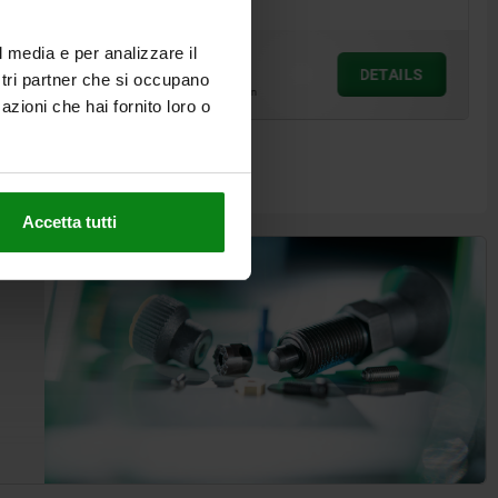
l media e per analizzare il
ab
0,45 €
DETAILS
DETAILS
ostri partner che si occupano
zzgl. MwSt.
zzgl. Versandkosten
azioni che hai fornito loro o
Accetta tutti