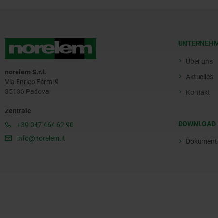
UNTERNEH
Über uns
norelem S.r.l.
Aktuelles
Via Enrico Fermi 9
35136 Padova
Kontakt
Zentrale
DOWNLOAD
+39 047 464 62 90
info@norelem.it
Dokument