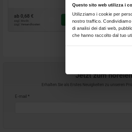
Questo sito web utilizza i c
Utilizziamo i cookie per perso
ab
0,68 €
ab
6,65 €
DETAILS
nostro traffico. Condividiamo 
zzgl. MwSt.
zzgl. MwSt.
zzgl. Versandkosten
zzgl. Versandko
di analisi dei dati web, pubbl
che hanno raccolto dal tuo uti
Jetzt zum norele
Erhalten Sie als Erstes Neuigkeiten zu unseren 