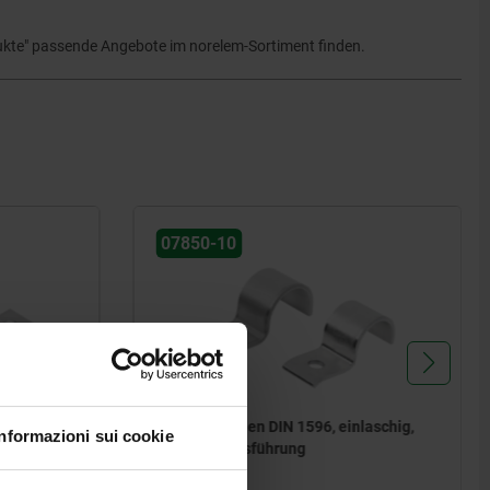
ukte" passende Angebote im norelem-Sortiment finden.
07850-10
Rohrschellen DIN 1596, einlaschig,
Informazioni sui cookie
hrung
leichte Ausführung