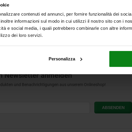
ookie
nalizzare contenuti ed annunci, per fornire funzionalità dei socia
ab
0,45 €
DETAILS
inoltre informazioni sul modo in cui utilizzi il nostro sito con i n
zzgl. MwSt.
sten
zzgl. Versandkosten
icità e social media, i quali potrebbero combinarle con altre inform
lizzo dei loro servizi.
Personalizza
m Newsletter anmelden
Produkten und Benachrichtigungen aus unserem Onlineshop!