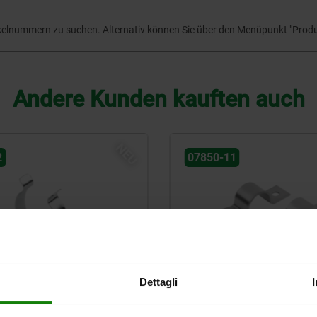
ikelnummern zu suchen. Alternativ können Sie über den Menüpunkt "Prod
Andere Kunden kauften auch
NEU
2
07850-11
ammern offen, große
Rohrschellen DIN 1597,
Dettagli
ung
zweilaschig, leichte Ausfü