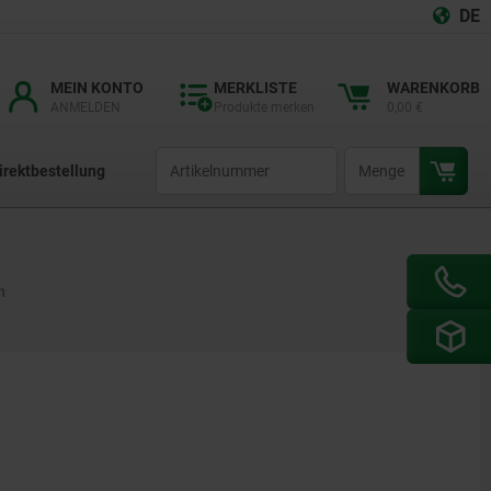
DE
MEIN KONTO
MERKLISTE
WARENKORB
ANMELDEN
Produkte merken
0,00 €
productCode
qty
irektbestellung
n