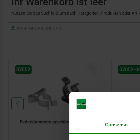
Ihr Warenkorb ist leer
Nutzen Sie das Suchfeld, um nach Kategorien, Produkten oder Art
WARENKORB UPLOAD
NEU
07852
07852-0
Federklammern geschlossen
Federkl
Consenso
Ausführ