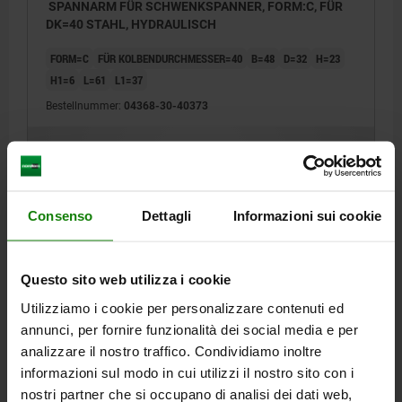
SPANNARM FÜR SCHWENKSPANNER, FORM:C, FÜR
DK=40 STAHL, HYDRAULISCH
FORM=C
FÜR KOLBENDURCHMESSER=40
B=48
D=32
H=23
H1=6
L=61
L1=37
Bestellnummer:
04368-30-40373
51,39 €
DETAILS
zzgl. MwSt.
zzgl. Versandkosten
Consenso
Dettagli
Informazioni sui cookie
DETAILS
Questo sito web utilizza i cookie
CAD
Utilizziamo i cookie per personalizzare contenuti ed
annunci, per fornire funzionalità dei social media e per
DOWNLOADS
analizzare il nostro traffico. Condividiamo inoltre
informazioni sul modo in cui utilizzi il nostro sito con i
Andere Kunden kauften auch
nostri partner che si occupano di analisi dei dati web,