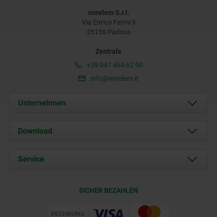
norelem S.r.l.
Via Enrico Fermi 9
35136 Padova
Zentrale
+39 047 464 62 90
info@norelem.it
Unternehmen
Über uns
Download
Aktuelles
Dokumente
Service
Kontakt
Lieferkonditionen
SICHER BEZAHLEN
Zertifizierung