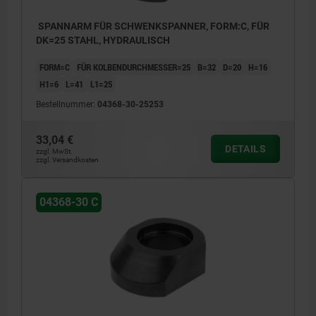
SPANNARM FÜR SCHWENKSPANNER, FORM:C, FÜR
DK=25 STAHL, HYDRAULISCH
FORM=C
FÜR KOLBENDURCHMESSER=25
B=32
D=20
H=16
H1=6
L=41
L1=25
Bestellnummer:
04368-30-25253
33,04 €
DETAILS
zzgl. MwSt.
zzgl. Versandkosten
04368-30 C