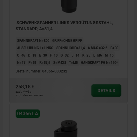
SCHWENKSPANNER LINKS VERGÜTUNGSSTAHL,
STANDARD, A=31,4
SPANNKRAFT N=800
GRIFF=OHNE GRIFF
AUSFÜHRUNG 1=LINKS
SPANNHÖHE=31,4
A MAX.=32,6
B=30
C=46
D=18
E=30
F=10
G=32
J=14
K=25
L=M6
M=15
N=17
P=51
R=57,5
S=M4X8
T=M5
HANDKRAFT FH N=150*
Bestellnummer:
04366-003232
258,18 €
DETAILS
zzgl. MwSt.
zzgl. Versandkosten
04366 LA