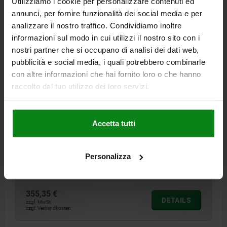
Utilizziamo i cookie per personalizzare contenuti ed
annunci, per fornire funzionalità dei social media e per
analizzare il nostro traffico. Condividiamo inoltre
informazioni sul modo in cui utilizzi il nostro sito con i
nostri partner che si occupano di analisi dei dati web,
pubblicità e social media, i quali potrebbero combinarle
con altre informazioni che hai fornito loro o che hanno
SCHWENKSPANNER LINKS VERGÜTUNGSSTAHL,
STANDARD, A=44,1
raccolto dal tuo utilizzo dei loro servizi.
SPANNKRAFT N=1200
GRIFF=MIT GRIFF
AUSFÜHRUNG 1=LINKS
SPANNHÖHE=44,1
A MAX.=45,9
B=40
C=63
D=25
E=38
Accetta tutti
F=13
G=40
J=16
K=32
L=M8
M=20
N=22,5
P=69,5
R=78,1
S=M6X12
T=M6
U=25
V=107
HANDKRAFT FH N=200*
Personalizza
Bestellnummer:
04366-014540
355,35 €
DETAILS
zzgl. MwSt.
zzgl. Versandkosten