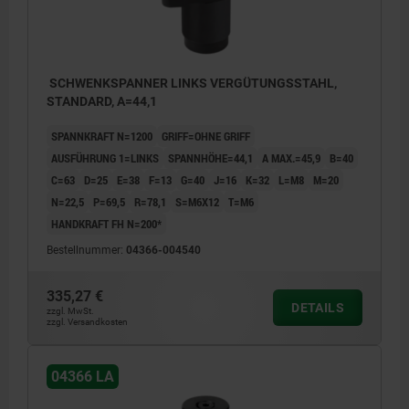
SCHWENKSPANNER LINKS VERGÜTUNGSSTAHL,
STANDARD, A=44,1
SPANNKRAFT N=1200
GRIFF=OHNE GRIFF
AUSFÜHRUNG 1=LINKS
SPANNHÖHE=44,1
A MAX.=45,9
B=40
C=63
D=25
E=38
F=13
G=40
J=16
K=32
L=M8
M=20
N=22,5
P=69,5
R=78,1
S=M6X12
T=M6
HANDKRAFT FH N=200*
Bestellnummer:
04366-004540
335,27 €
DETAILS
zzgl. MwSt.
zzgl. Versandkosten
04366 LA