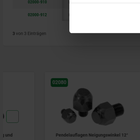
02000-910
M10
20
M
10
02000-912
M12
20
M
12
3
von 3 Einträgen
02080
02081
Pendelauflagen Neigungswinkel 12°
Pendelauf