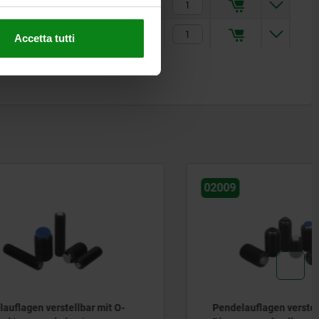
67,31 €
67,31 €
Accetta tutti
02009
 mit O-
Pendelauflagen verstellbar mit O-