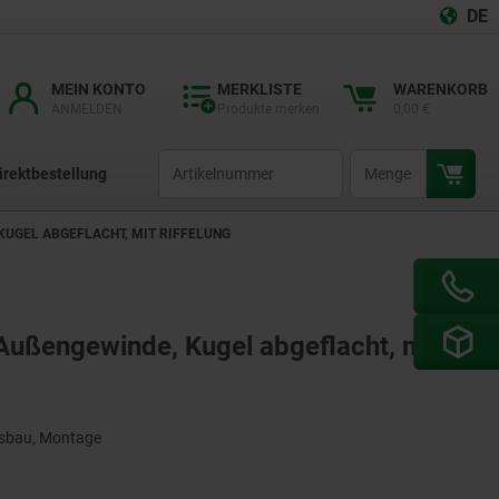
DE
MEIN KONTO
MERKLISTE
WARENKORB
ANMELDEN
Produkte merken
0,00 €
productCode
qty
irektbestellung
UGEL ABGEFLACHT, MIT RIFFELUNG
Außengewinde, Kugel abgeflacht, mit
gsbau, Montage