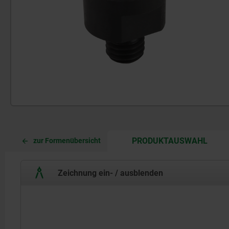
CURR
CURR
PRODUKTAUSWAHL
zur Formenübersicht
TAB:
TAB:
Zeichnung ein- / ausblenden