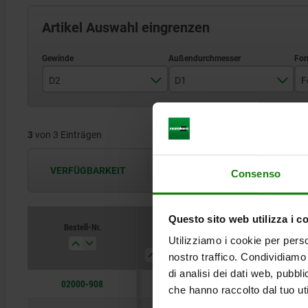
Artikel Auswahl eingrenzen
D2
D1
F
M8
13
3
von 3 Einträgen
M10
20
M12
VERFÜGBARKEIT
Die Verfügbarkeiten werden in regel
Consenso
Questo sito web utilizza i c
Bestell-Nr.
D2
D1
Form
B
Utilizziamo i cookie per perso
nostro traffico. Condividiamo 
di analisi dei dati web, pubbl
02000-908
M8
13
M
8
che hanno raccolto dal tuo uti