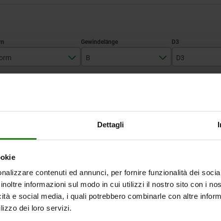
orm
B
D3
M
8
7,7
TABELLE VERGRÖSSERN
10
12
12
Ab Lager lieferbar
mäßigen Abständen mehrmals täglich aktualisiert.
Dettagli
In 1-2 Wochen lie
ookie
D3
H
Kugel-
SW
Belastbarkeit max. kN (nur bei stati
nalizzare contenuti ed annunci, per fornire funzionalità dei socia
Ø
Belastung)
inoltre informazioni sul modo in cui utilizzi il nostro sito con i n
icità e social media, i quali potrebbero combinarle con altre inform
7,7
13,3
10
11
10
lizzo dei loro servizi.