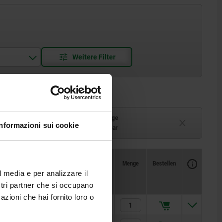
Lieferzeit auf Anfrage
Informazioni sui cookie
ferbar
Derzeit nicht lieferbar
Verfügbarkeit
CAD
Menge
Bestellen
scher
Preis
l media e per analizzare il
ostri partner che si occupano
azioni che hai fornito loro o
50,09 €