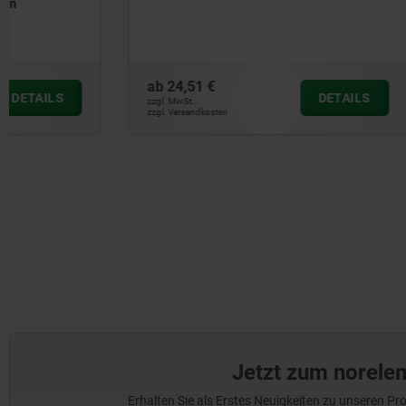
rückschw
ab
24,51 €
ab
32,04 €
DETAILS
zzgl. MwSt.
zzgl. MwSt.
zzgl. Versandkosten
zzgl. Versandkos
Jetzt zum norele
Erhalten Sie als Erstes Neuigkeiten zu unseren 