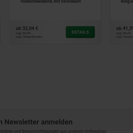
enkend, mit Sechskant
Ring und Innensechskant
ab
41,39 €
DETAILS
zzgl. MwSt.
ten
zzgl. Versandkosten
m Newsletter anmelden
Produkten und Benachrichtigungen aus unserem Onlineshop!