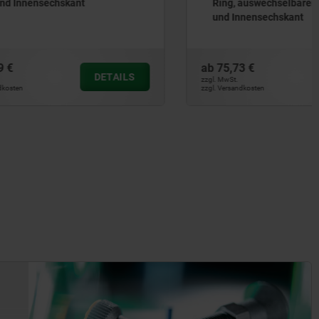
Ring, auswechselbaren Einsätzen
und Innensechskant
ab
75,73 €
DETAILS
DETAILS
zzgl. MwSt.
zzgl. Versandkosten