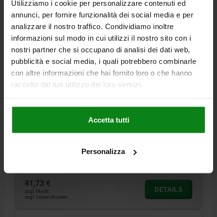
02029 A
Utilizziamo i cookie per personalizzare contenuti ed
annunci, per fornire funzionalità dei social media e per
analizzare il nostro traffico. Condividiamo inoltre
informazioni sul modo in cui utilizzi il nostro sito con i
nostri partner che si occupano di analisi dei dati web,
pubblicità e social media, i quali potrebbero combinarle
con altre informazioni che hai fornito loro o che hanno
AUFLAGEBOLZEN MIT ZAPFEN, FORM:A PLAN,
raccolto dal tuo utilizzo dei loro servizi.
INNENGEWINDE D=M16, H=30, SW=41,
VERGÜTUNGSSTAHL VERGÜTET UND BRÜNIERT
Accetta tutti
GEWINDE=M16
AUSSENDURCHMESSER=20
BOLZENDURCHMESSER=25,8
HÖHE=30
FORM=A
H1=10
H2=13
P=16
SCHLÜSSELWEITE=41
Personalizza
Bestellnummer:
02029-116030
41,73 €
DETAILS
zzgl. MwSt.
zzgl. Versandkosten