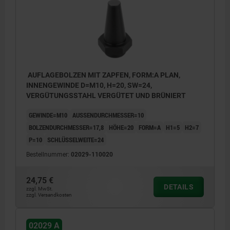
AUFLAGEBOLZEN MIT ZAPFEN, FORM:A PLAN,
INNENGEWINDE D=M10, H=20, SW=24,
VERGÜTUNGSSTAHL VERGÜTET UND BRÜNIERT
GEWINDE=M10
AUSSENDURCHMESSER=10
BOLZENDURCHMESSER=17,8
HÖHE=20
FORM=A
H1=5
H2=7
P=10
SCHLÜSSELWEITE=24
Bestellnummer:
02029-110020
24,75 €
DETAILS
zzgl. MwSt.
zzgl. Versandkosten
02029 A