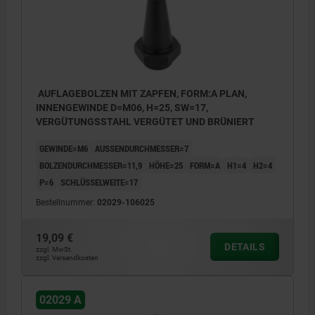
AUFLAGEBOLZEN MIT ZAPFEN, FORM:A PLAN,
INNENGEWINDE D=M06, H=25, SW=17,
VERGÜTUNGSSTAHL VERGÜTET UND BRÜNIERT
GEWINDE=M6
AUSSENDURCHMESSER=7
BOLZENDURCHMESSER=11,9
HÖHE=25
FORM=A
H1=4
H2=4
P=6
SCHLÜSSELWEITE=17
Bestellnummer:
02029-106025
19,09 €
DETAILS
zzgl. MwSt.
zzgl. Versandkosten
02029 A