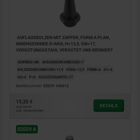
AUFLAGEBOLZEN MIT ZAPFEN, FORM:A PLAN,
INNENGEWINDE D=M06, H=12,5, SW=17,
VERGÜTUNGSSTAHL VERGÜTET UND BRÜNIERT
GEWINDE=M6
AUSSENDURCHMESSER=7
BOLZENDURCHMESSER=11,9
HÖHE=12,5
FORM=A
H1=4
H2=4
P=6
SCHLÜSSELWEITE=17
Bestellnummer:
02029-106012
15,20 €
DETAILS
zzgl. MwSt.
zzgl. Versandkosten
02029 A