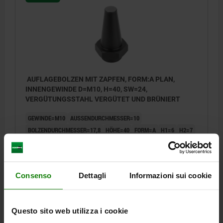
AUFLAGEBOLZEN MIT ZAPFEN, FORM:A PLAN,
INNENGEWINDE D=M10, H=40, SW=24,
VERGÜTUNGSSTAHL VERGÜTET UND BRÜNIERT
GEWINDE=M10
AUSSENDURCHMESSER=10
BOLZENDURCHMESSER=17,8
HÖHE=40
FORM=A
H1=6
H2=7
P=10
SCHLÜSSELWEITE=24
Bestellnummer:
02029-110040
Consenso
Dettagli
Informazioni sui cookie
24,08 €
DETAILS
zzgl. MwSt.
zzgl. Versandkosten
Questo sito web utilizza i cookie