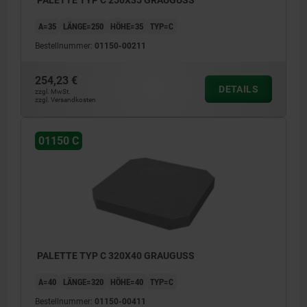
A=35
LÄNGE=250
HÖHE=35
TYP=C
Bestellnummer:
01150-00211
254,23 €
DETAILS
zzgl. MwSt.
zzgl. Versandkosten
01150 C
PALETTE TYP C 320X40 GRAUGUSS
A=40
LÄNGE=320
HÖHE=40
TYP=C
Bestellnummer:
01150-00411