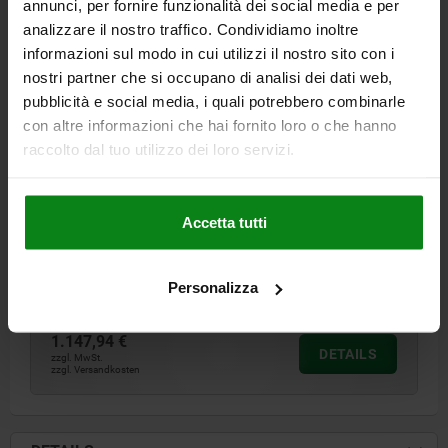
annunci, per fornire funzionalità dei social media e per
analizzare il nostro traffico. Condividiamo inoltre
informazioni sul modo in cui utilizzi il nostro sito con i
01150 C
nostri partner che si occupano di analisi dei dati web,
pubblicità e social media, i quali potrebbero combinarle
con altre informazioni che hai fornito loro o che hanno
raccolto dal tuo utilizzo dei loro servizi.
Accetta tutti
PALETTE TYP C 500X50 GRAUGUSS
A=60
LÄNGE=500
HÖHE=50
TYP=C
Personalizza
Bestellnummer:
01150-00811
1.147,94 €
DETAILS
zzgl. MwSt.
zzgl. Versandkosten