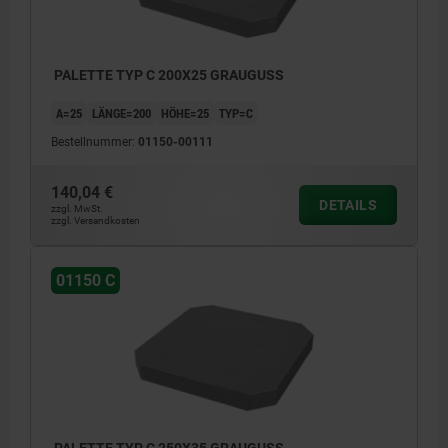
PALETTE TYP C 200X25 GRAUGUSS
A=25
LÄNGE=200
HÖHE=25
TYP=C
Bestellnummer:
01150-00111
140,04 €
DETAILS
zzgl. MwSt.
zzgl. Versandkosten
01150 C
PALETTE TYP C 250X35 GRAUGUSS