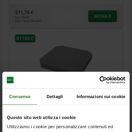
371,75 €
DETAILS
zzgl. MwSt.
zzgl. Versandkosten
01150 C
PALETTE TYP C 400X45 GRAUGUSS
Consenso
Dettagli
Informazioni sui cookie
A=50
LÄNGE=400
HÖHE=45
TYP=C
Bestellnummer:
01150-00611
Questo sito web utilizza i cookie
801,25 €
DETAILS
Utilizziamo i cookie per personalizzare contenuti ed
zzgl. MwSt.
zzgl. Versandkosten