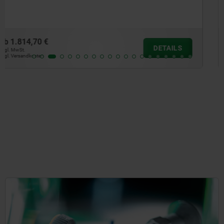
ab
22,53 €
DETAILS
zzgl. MwSt.
zzgl. Versandkosten