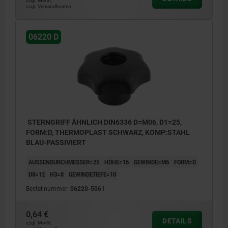
zzgl. MwSt.
zzgl. Versandkosten
06220 D
STERNGRIFF ÄHNLICH DIN6336 D=M06, D1=25,
FORM:D, THERMOPLAST SCHWARZ, KOMP:STAHL
BLAU-PASSIVIERT
AUSSENDURCHMESSER=25
HÖHE=16
GEWINDE=M6
FORM=D
D8=12
H3=8
GEWINDETIEFE=10
Bestellnummer:
06220-5061
0,64 €
DETAILS
zzgl. MwSt.