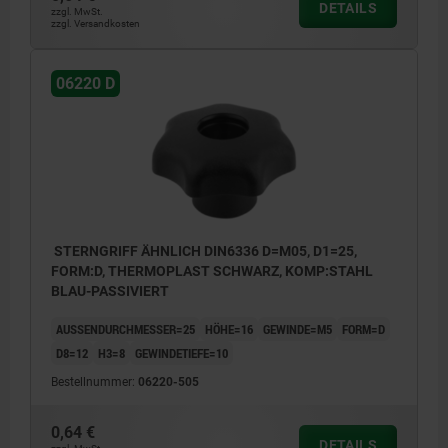
DETAILS
zzgl. MwSt.
zzgl. Versandkosten
06220 D
STERNGRIFF ÄHNLICH DIN6336 D=M05, D1=25,
FORM:D, THERMOPLAST SCHWARZ, KOMP:STAHL
BLAU-PASSIVIERT
AUSSENDURCHMESSER=25
HÖHE=16
GEWINDE=M5
FORM=D
D8=12
H3=8
GEWINDETIEFE=10
Bestellnummer:
06220-505
0,64 €
DETAILS