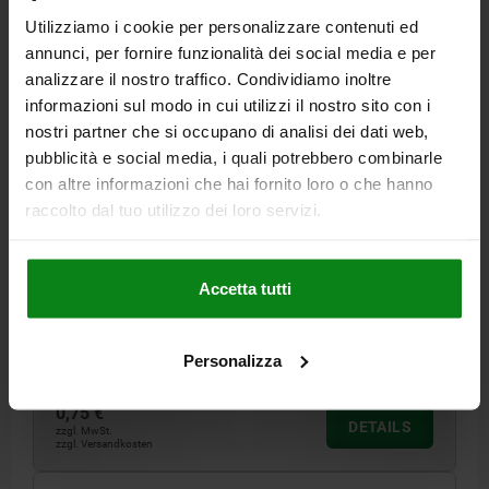
Utilizziamo i cookie per personalizzare contenuti ed
06220 D
annunci, per fornire funzionalità dei social media e per
analizzare il nostro traffico. Condividiamo inoltre
informazioni sul modo in cui utilizzi il nostro sito con i
nostri partner che si occupano di analisi dei dati web,
pubblicità e social media, i quali potrebbero combinarle
con altre informazioni che hai fornito loro o che hanno
raccolto dal tuo utilizzo dei loro servizi.
STERNGRIFF ÄHNLICH DIN6336 D=M10, D1=40,
FORM:D, THERMOPLAST SCHWARZ, KOMP:STAHL
BLAU-PASSIVIERT
Accetta tutti
AUSSENDURCHMESSER=40
HÖHE=25
GEWINDE=M10
FORM=D
D8=18
H3=13
GEWINDETIEFE=14
Bestellnummer:
06220-5101
Personalizza
0,75 €
DETAILS
zzgl. MwSt.
zzgl. Versandkosten