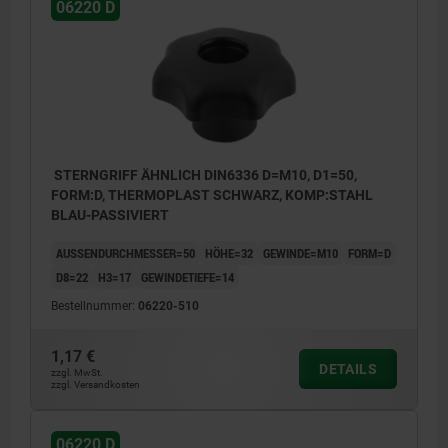
06220 D
STERNGRIFF ÄHNLICH DIN6336 D=M10, D1=50,
FORM:D, THERMOPLAST SCHWARZ, KOMP:STAHL
BLAU-PASSIVIERT
AUSSENDURCHMESSER=50
HÖHE=32
GEWINDE=M10
FORM=D
D8=22
H3=17
GEWINDETIEFE=14
Bestellnummer:
06220-510
1,17 €
DETAILS
zzgl. MwSt.
zzgl. Versandkosten
06220 D