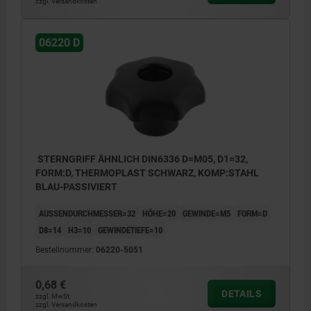
zzgl. Versandkosten
06220 D
STERNGRIFF ÄHNLICH DIN6336 D=M05, D1=32,
FORM:D, THERMOPLAST SCHWARZ, KOMP:STAHL
BLAU-PASSIVIERT
AUSSENDURCHMESSER=32
HÖHE=20
GEWINDE=M5
FORM=D
D8=14
H3=10
GEWINDETIEFE=10
Bestellnummer:
06220-5051
0,68 €
DETAILS
zzgl. MwSt.
zzgl. Versandkosten