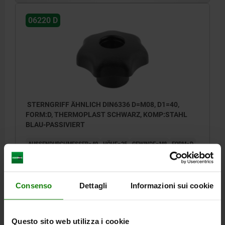
06220 D
STERNGRIFF ÄHNLICH DIN6336 D=M08, D1=40,
FORM:D, THERMOPLAST SCHWARZ, KOMP:STAHL
BLAU-PASSIVIERT
AUSSENDURCHMESSER=40
HÖHE=25
GEWINDE=M8
FORM=D
D8=18
H3=13
GEWINDETIEFE=14
Bestellnummer:
06220-508
Consenso
Dettagli
Informazioni sui cookie
0,75 €
DETAILS
zzgl. MwSt.
zzgl. Versandkosten
Questo sito web utilizza i cookie