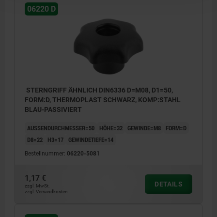
06220 D
STERNGRIFF ÄHNLICH DIN6336 D=M08, D1=50,
FORM:D, THERMOPLAST SCHWARZ, KOMP:STAHL
BLAU-PASSIVIERT
AUSSENDURCHMESSER=50
HÖHE=32
GEWINDE=M8
FORM=D
D8=22
H3=17
GEWINDETIEFE=14
Bestellnummer:
06220-5081
1,17 €
DETAILS
zzgl. MwSt.
zzgl. Versandkosten