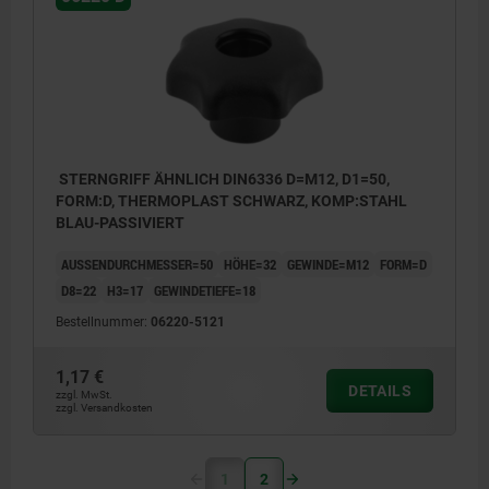
STERNGRIFF ÄHNLICH DIN6336 D=M12, D1=50,
FORM:D, THERMOPLAST SCHWARZ, KOMP:STAHL
BLAU-PASSIVIERT
AUSSENDURCHMESSER=50
HÖHE=32
GEWINDE=M12
FORM=D
D8=22
H3=17
GEWINDETIEFE=18
Bestellnummer:
06220-5121
1,17 €
DETAILS
zzgl. MwSt.
zzgl. Versandkosten
1
2