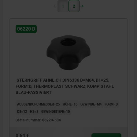
1
2
06220 D
STERNGRIFF ÄHNLICH DIN6336 D=M04, D1=25,
FORM:D, THERMOPLAST SCHWARZ, KOMP:STAHL
BLAU-PASSIVIERT
AUSSENDURCHMESSER=25
HÖHE=16
GEWINDE=M4
FORM=D
D8=12
H3=8
GEWINDETIEFE=10
Bestellnummer:
06220-504
0,64 €