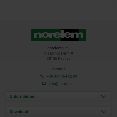
norelem S.r.l.
Via Enrico Fermi 9
35136 Padova
Zentrale
+39 047 464 62 90
info@norelem.it
Unternehmen
Über uns
Download