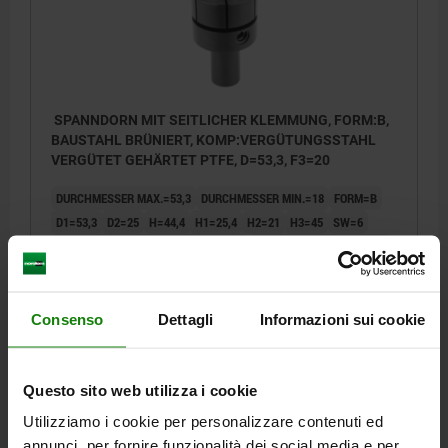
Form B:
mit Einspannzapfen für Drehmaschinen
SPANNDORN MIT SEITLICHER KLEMMUNG, FORM:B,
BAUSTAHL BRÜNIERT, KOMP:VERGÜTUNGSSTAHL
VERGÜTET GEHÄRTET PTFE, D=53,3, F3=20
DURCHMESSER MAX.=53,3
DURCHMESSER MIN.=18
FORM=B
D1=53,3
D2=25
H=44,4
H1=25,4
H2=21
H3=45
SW=6
ANZIEH- DREHMOMENT MAX. NM=66
SPANNKRAFT MAX. KN=20
Bestellnummer:
03157-218053
Consenso
Dettagli
Informazioni sui cookie
344,36 €
DETAILS
zzgl. MwSt.
zzgl. Versandkosten
Questo sito web utilizza i cookie
Utilizziamo i cookie per personalizzare contenuti ed
FORMEN
annunci, per fornire funzionalità dei social media e per