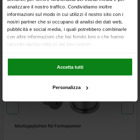
analizzare il nostro traffico. Condividiamo inoltre
DETAILS
informazioni sul modo in cui utilizzi il nostro sito con i
nostri partner che si occupano di analisi dei dati web,
pubblicità e social media, i quali potrebbero combinarle
DOWNLOADS
con altre informazioni che hai fornito loro o che hanno
raccolto dal tuo utilizzo dei loro servizi.
Andere Kunden kauften auch
Accetta tutti
03166
Personalizza
Montageplatten für Formspanner