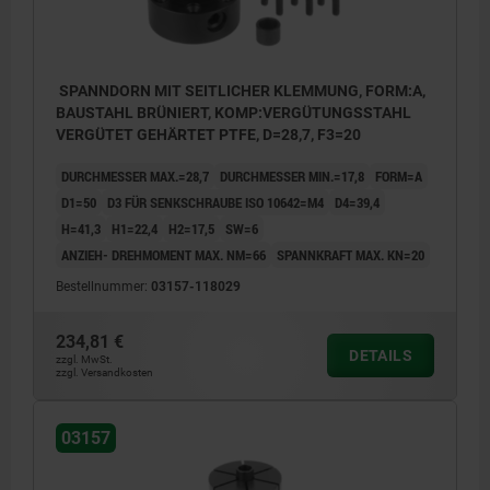
SPANNDORN MIT SEITLICHER KLEMMUNG, FORM:A,
BAUSTAHL BRÜNIERT, KOMP:VERGÜTUNGSSTAHL
VERGÜTET GEHÄRTET PTFE, D=28,7, F3=20
DURCHMESSER MAX.=28,7
DURCHMESSER MIN.=17,8
FORM=A
D1=50
D3 FÜR SENKSCHRAUBE ISO 10642=M4
D4=39,4
H=41,3
H1=22,4
H2=17,5
SW=6
ANZIEH- DREHMOMENT MAX. NM=66
SPANNKRAFT MAX. KN=20
Bestellnummer:
03157-118029
234,81 €
DETAILS
zzgl. MwSt.
zzgl. Versandkosten
Form A:
03157
für Bearbeitungszentren, Bohr- und
Fräsmaschinen