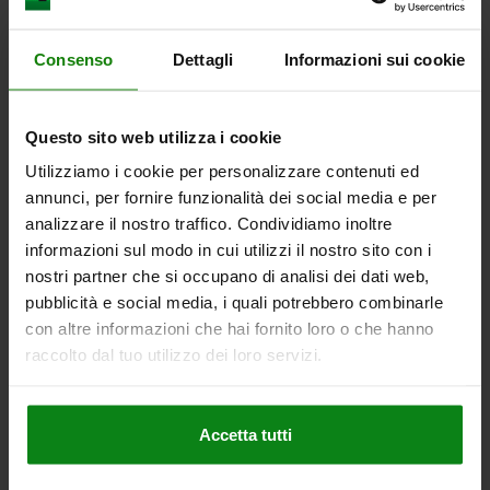
15,09 €
Consenso
Dettagli
Informazioni sui cookie
DETAILS
zzgl. MwSt.
zzgl. Versandkosten
Questo sito web utilizza i cookie
03099-13
Utilizziamo i cookie per personalizzare contenuti ed
annunci, per fornire funzionalità dei social media e per
analizzare il nostro traffico. Condividiamo inoltre
informazioni sul modo in cui utilizzi il nostro sito con i
nostri partner che si occupano di analisi dei dati web,
pubblicità e social media, i quali potrebbero combinarle
con altre informazioni che hai fornito loro o che hanno
SPERRRIEGEL MIT SECHSKANT, D=5, M12, FORM:AP
raccolto dal tuo utilizzo dei loro servizi.
OHNE KAPPE, OHNE MUTTER, STAHL BRÜNIERT
ARRETIERSTIFTDURCHMESSER=5
GRIFFLÄNGE=30
FORM=AP
GEWINDE=M12
D2=12
LÄNGE=47,4
L3=19
B=10,8
B1=3,6
Accetta tutti
H=8
SW1=12
F X 30°=1,3
FEDERKRAFT ANFANG F1 CA. N=5
FEDERKRAFT ENDE F2 CA. N=15