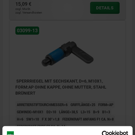
15,09 €
DETAILS
zzgl. MwSt.
zzgl. Versandkosten
03099-13
SPERRRIEGEL MIT SECHSKANT, D=6, M10X1,
FORM:AP OHNE KAPPE, OHNE MUTTER, STAHL
BRÜNIERT
ARRETIERSTIFTDURCHMESSER=6
GRIFFLÄNGE=25
FORM=AP
GEWINDE=M10X1
D2=10
LÄNGE=38,5
L3=15
B=9
B1=3
H=6
SW1=10
F X 30°=1,8
FEDERKRAFT ANFANG F1 CA. N=8
FEDERKRAFT ENDE F2 CA. N=14
Bestellnummer:
03099-13-9406101