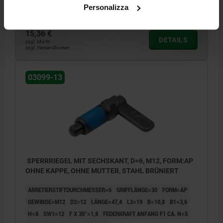
Personalizza
Bestellnummer:
03099-13-940512
15,36 €
DETAILS
zzgl. MwSt.
zzgl. Versandkosten
03099-13
SPERRRIEGEL MIT SECHSKANT, D=6, M12, FORM:AP
OHNE KAPPE, OHNE MUTTER, STAHL BRÜNIERT
ARRETIERSTIFTDURCHMESSER=6
GRIFFLÄNGE=30
FORM=AP
GEWINDE=M12
D2=12
LÄNGE=47,4
L3=19
B=10,8
B1=3,6
H=8
SW1=12
F X 30°=1,8
FEDERKRAFT ANFANG F1 CA. N=5