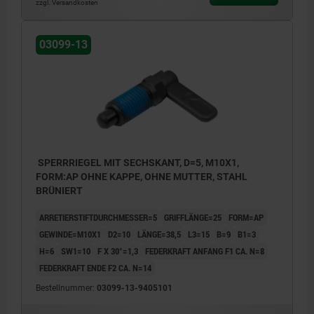
zzgl. Versandkosten
03099-13
SPERRRIEGEL MIT SECHSKANT, D=5, M10X1,
FORM:AP OHNE KAPPE, OHNE MUTTER, STAHL
BRÜNIERT
ARRETIERSTIFTDURCHMESSER=5
GRIFFLÄNGE=25
FORM=AP
GEWINDE=M10X1
D2=10
LÄNGE=38,5
L3=15
B=9
B1=3
H=6
SW1=10
F X 30°=1,3
FEDERKRAFT ANFANG F1 CA. N=8
FEDERKRAFT ENDE F2 CA. N=14
Bestellnummer:
03099-13-9405101