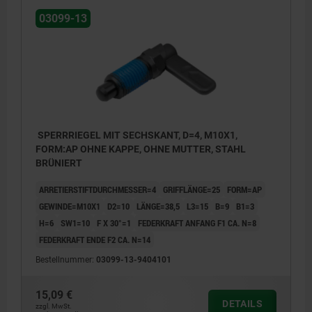
03099-13
SPERRRIEGEL MIT SECHSKANT, D=4, M10X1,
FORM:AP OHNE KAPPE, OHNE MUTTER, STAHL
BRÜNIERT
ARRETIERSTIFTDURCHMESSER=4
GRIFFLÄNGE=25
FORM=AP
GEWINDE=M10X1
D2=10
LÄNGE=38,5
L3=15
B=9
B1=3
H=6
SW1=10
F X 30°=1
FEDERKRAFT ANFANG F1 CA. N=8
FEDERKRAFT ENDE F2 CA. N=14
Bestellnummer:
03099-13-9404101
15,09 €
DETAILS
zzgl. MwSt.