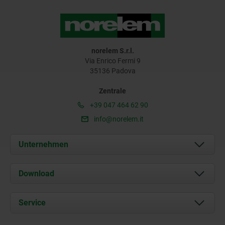
norelem S.r.l.
Via Enrico Fermi 9
35136 Padova
Zentrale
+39 047 464 62 90
info@norelem.it
Unternehmen
Über uns
Download
Aktuelles
Dokumente
Service
Kontakt