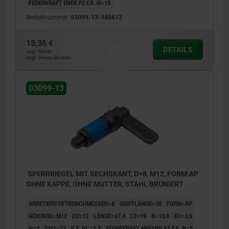
FEDERKRAFT ENDE F2 CA. N=15
Bestellnummer:
03099-13-940612
15,36 €
DETAILS
zzgl. MwSt.
zzgl. Versandkosten
03099-13
SPERRRIEGEL MIT SECHSKANT, D=8, M12, FORM:AP
OHNE KAPPE, OHNE MUTTER, STAHL BRÜNIERT
ARRETIERSTIFTDURCHMESSER=8
GRIFFLÄNGE=30
FORM=AP
GEWINDE=M12
D2=12
LÄNGE=47,4
L3=19
B=10,8
B1=3,6
H=8
SW1=12
F X 30°=2,3
FEDERKRAFT ANFANG F1 CA. N=5