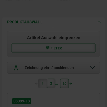
Riegelkappe Thermoplast PA.
Druckfeder blank.
Gewindesicherung Polyamid
Riegelkappe in verschiedenen
blau.
Farben:
-schwarzgrau RAL 7021.
PRODUKTAUSWAHL
-reinorange RAL 2004.
-rapsgelb RAL 1021.
-verkehrsrot RAL 3020.
Artikel Auswahl eingrenzen
-signalgrün RAL 6032.
-verkehrsblau RAL 5017.
-lichtgrau RAL 7035.
FILTER
Zeichnung ein- / ausblenden
1
2
20
03099-13