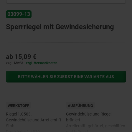
03099-13
Sperrriegel mit Gewindesicherung
ab
15,09 €
zzgl. MwSt.
zzgl. Versandkosten
BITTE WÄHLEN SIE ZUERST EINE VARIANTE AUS
WERKSTOFF
AUSFÜHRUNG
Riegel 1.0503.
Gewindehülse und Riegel
Gewindehülse und Arretierstift
brüniert.
Stahl.
Arretierstift gehärtet, geschliffen
Druckfeder 1.4310.
und brüniert.