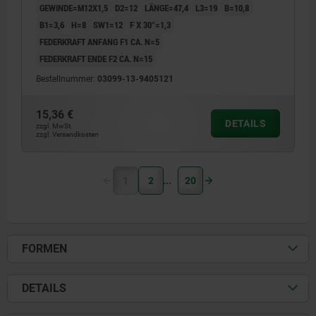
GEWINDE=M12X1,5
D2=12
LÄNGE=47,4
L3=19
B=10,8
B1=3,6
H=8
SW1=12
F X 30°=1,3
FEDERKRAFT ANFANG F1 CA. N=5
FEDERKRAFT ENDE F2 CA. N=15
Bestellnummer:
03099-13-9405121
15,36 €
DETAILS
zzgl. MwSt.
zzgl. Versandkosten
1
2
20
FORMEN
DETAILS