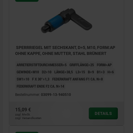
SPERRRIEGEL MIT SECHSKANT, D=5, M10, FORM:AP
OHNE KAPPE, OHNE MUTTER, STAHL BRÜNIERT
ARRETIERSTIFTDURCHMESSER=5
GRIFFLÄNGE=25
FORM=AP
GEWINDE=M10
D2=10
LÄNGE=38,5
L3=15
B=9
B1=3
H=6
SW1=10
F X 30°=1,3
FEDERKRAFT ANFANG F1 CA. N=8
FEDERKRAFT ENDE F2 CA. N=14
Bestellnummer:
03099-13-940510
15,09 €
DETAILS
zzgl. MwSt.
zzgl. Versandkosten