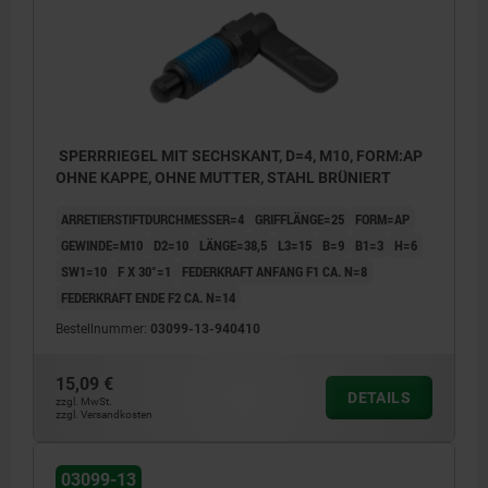
SPERRRIEGEL MIT SECHSKANT, D=4, M10, FORM:AP
OHNE KAPPE, OHNE MUTTER, STAHL BRÜNIERT
ARRETIERSTIFTDURCHMESSER=4
GRIFFLÄNGE=25
FORM=AP
GEWINDE=M10
D2=10
LÄNGE=38,5
L3=15
B=9
B1=3
H=6
SW1=10
F X 30°=1
FEDERKRAFT ANFANG F1 CA. N=8
FEDERKRAFT ENDE F2 CA. N=14
Bestellnummer:
03099-13-940410
15,09 €
DETAILS
zzgl. MwSt.
Form AP: ohne Riegelkappe ohne Mutter.
zzgl. Versandkosten
Form CP: mit Riegelkappe ohne Mutter.
03099-13