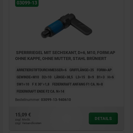
03099-13
SPERRRIEGEL MIT SECHSKANT, D=6, M10, FORM:AP
OHNE KAPPE, OHNE MUTTER, STAHL BRÜNIERT
ARRETIERSTIFTDURCHMESSER=6
GRIFFLÄNGE=25
FORM=AP
GEWINDE=M10
D2=10
LÄNGE=38,5
L3=15
B=9
B1=3
H=6
SW1=10
F X 30°=1,8
FEDERKRAFT ANFANG F1 CA. N=8
FEDERKRAFT ENDE F2 CA. N=14
Bestellnummer:
03099-13-940610
15,09 €
DETAILS
zzgl. MwSt.
zzgl. Versandkosten