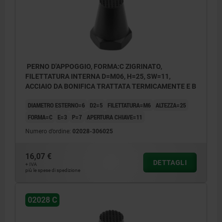
PERNO D'APPOGGIO, FORMA:C ZIGRINATO,
FILETTATURA INTERNA D=M06, H=25, SW=11,
ACCIAIO DA BONIFICA TRATTATA TERMICAMENTE E B
DIAMETRO ESTERNO=6
D2=5
FILETTATURA=M6
ALTEZZA=25
FORMA=C
E=3
P=7
APERTURA CHIAVE=11
Numero d’ordine:
02028-306025
16,07 €
DETTAGLI
+ IVA
più le spese di spedizione
02028 C