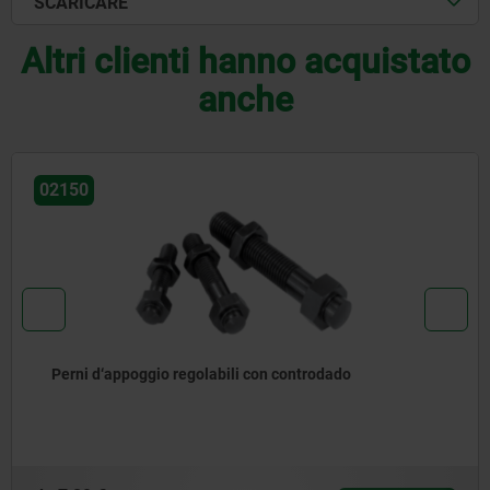
SCARICARE
Altri clienti hanno acquistato
anche
02153
Perni d‘appoggio in acciaio o ottone, testa arrotond