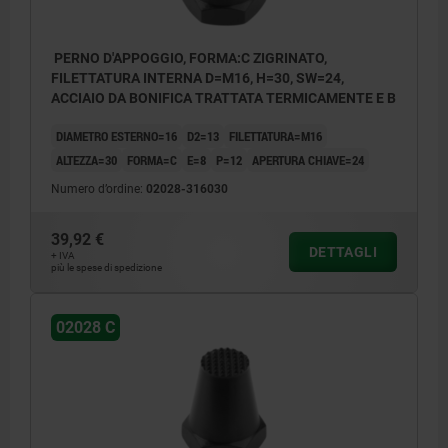
PERNO D'APPOGGIO, FORMA:C ZIGRINATO,
FILETTATURA INTERNA D=M16, H=30, SW=24,
ACCIAIO DA BONIFICA TRATTATA TERMICAMENTE E B
DIAMETRO ESTERNO=16
D2=13
FILETTATURA=M16
ALTEZZA=30
FORMA=C
E=8
P=12
APERTURA CHIAVE=24
Numero d’ordine:
02028-316030
39,92 €
DETTAGLI
+ IVA
più le spese di spedizione
02028 C