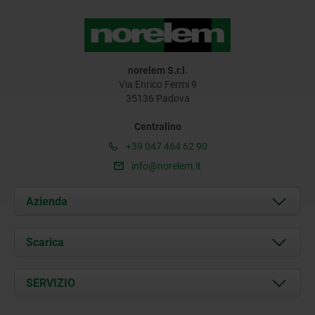
norelem S.r.l.
Via Enrico Fermi 9
35136 Padova
Centralino
+39 047 464 62 90
info@norelem.it
Azienda
Chi siamo
Scarica
Attualità
Documents
SERVIZIO
Contatti