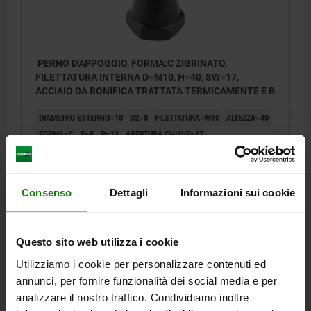
PERNO D'APPOGGIO, FORMA:C ZIGRINATO,
FILETTATURA INTERNA D=M10, H=40, SW=17,
ACCIAIO DA BONIFICA TRATTATA TERMICAMENTE E B
DIAMETRO ESTERNO=10
D2=8
FILETTATURA=M10
ALTEZZA=40
FORMA=C
E=5
P=13
APERTURA CHIAVE=17
Numero d’ordine:
02028-310040
19,56 €
Consenso
Dettagli
Informazioni sui cookie
DETTAGLI
+ IVA
più le spese di spedizione
Questo sito web utilizza i cookie
02028 C
Utilizziamo i cookie per personalizzare contenuti ed
annunci, per fornire funzionalità dei social media e per
analizzare il nostro traffico. Condividiamo inoltre