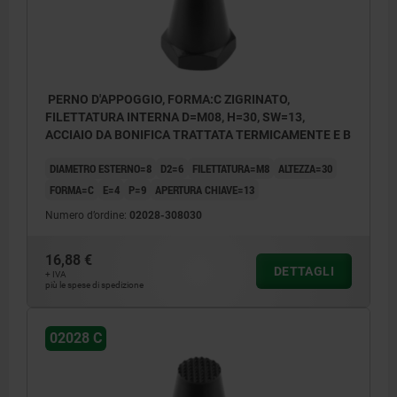
PERNO D'APPOGGIO, FORMA:C ZIGRINATO,
FILETTATURA INTERNA D=M08, H=30, SW=13,
ACCIAIO DA BONIFICA TRATTATA TERMICAMENTE E B
DIAMETRO ESTERNO=8
D2=6
FILETTATURA=M8
ALTEZZA=30
FORMA=C
E=4
P=9
APERTURA CHIAVE=13
Numero d’ordine:
02028-308030
16,88 €
DETTAGLI
+ IVA
più le spese di spedizione
02028 C