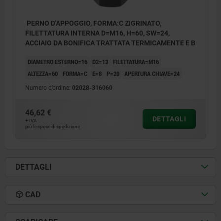
PERNO D'APPOGGIO, FORMA:C ZIGRINATO,
FILETTATURA INTERNA D=M16, H=60, SW=24,
ACCIAIO DA BONIFICA TRATTATA TERMICAMENTE E B
DIAMETRO ESTERNO=16
D2=13
FILETTATURA=M16
ALTEZZA=60
FORMA=C
E=8
P=20
APERTURA CHIAVE=24
Numero d’ordine:
02028-316060
46,62 €
DETTAGLI
+ IVA
più le spese di spedizione
DETTAGLI
CAD