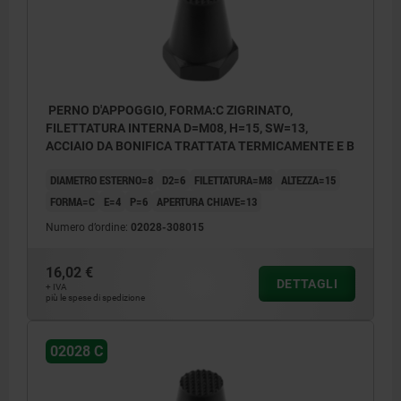
PERNO D'APPOGGIO, FORMA:C ZIGRINATO,
FILETTATURA INTERNA D=M08, H=15, SW=13,
ACCIAIO DA BONIFICA TRATTATA TERMICAMENTE E B
DIAMETRO ESTERNO=8
D2=6
FILETTATURA=M8
ALTEZZA=15
FORMA=C
E=4
P=6
APERTURA CHIAVE=13
Numero d’ordine:
02028-308015
16,02 €
DETTAGLI
+ IVA
più le spese di spedizione
02028 C