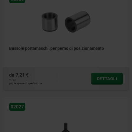
Bussole portamaschi, per perno di posizionamento
da
7,21 €
DETTAGLI
+ IVA
più le spese di spedizione
02027