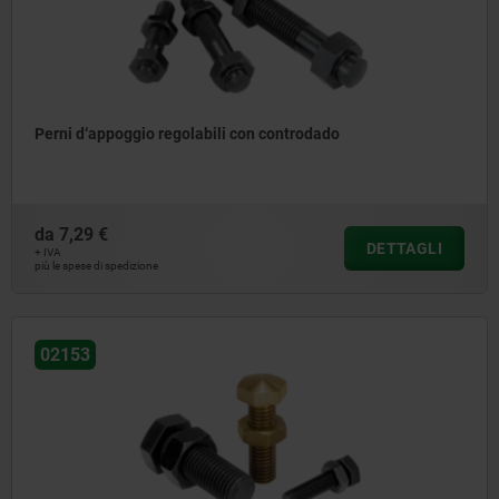
Perni d‘appoggio regolabili con controdado
da
7,29 €
DETTAGLI
+ IVA
più le spese di spedizione
02153