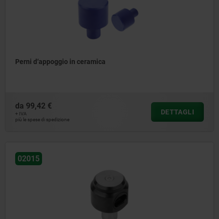
Perni d‘appoggio in ceramica
da
99,42 €
DETTAGLI
+ IVA
più le spese di spedizione
02015