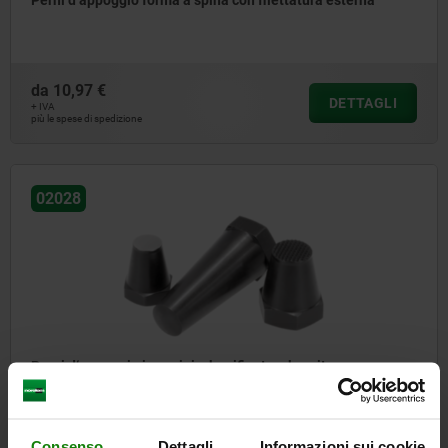
Perni d‘appoggio forma a spina con filettatura esterna
da
10,97 €
DETTAGLI
+ IVA
più le spese di spedizione
02028
Perni d‘appoggio in acciaio, bonificato e brunito
Consenso
Dettagli
Informazioni sui cookie