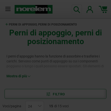
PERNI DI APPOGGIO, PERNI DI POSIZIONAMENTO
Perni di appoggio, perni di
posizionamento
I perni d‘appoggio hanno la funzione di assorbire e trasferire i
carichi. Servono come punti di appoggio su cui i componenti
poggiano o lungo i quali possono essere spostati. Gli elementi di
centraggio, noti anche come le spine di posizione, sono utilizzati
per mantenere i componenti con precisione e ripetibilità in una
Mostra di più
posizione specifica.
FILTRO
Voci/pagina
15
di 15 voci