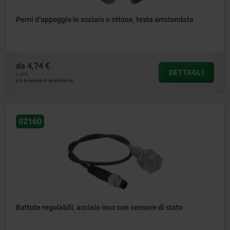
Perni d‘appoggio in acciaio o ottone, testa arrotondata
da
4,74 €
DETTAGLI
+ IVA
più le spese di spedizione
02160
Battute regolabili, acciaio inox con sensore di stato