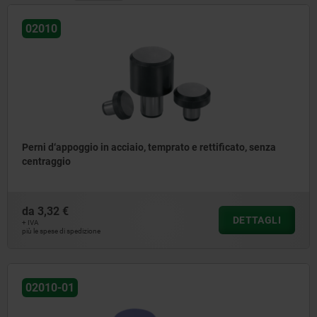
02010
Perni d‘appoggio in acciaio, temprato e rettificato, senza
centraggio
da
3,32 €
DETTAGLI
+ IVA
più le spese di spedizione
02010-01