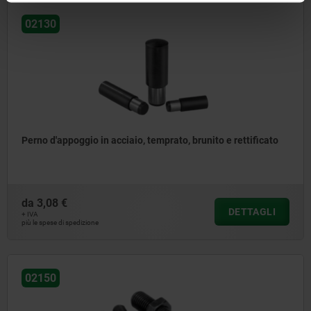
02130
Perno d'appoggio in acciaio, temprato, brunito e rettificato
da
3,08 €
DETTAGLI
+ IVA
più le spese di spedizione
02150