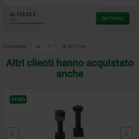
da
124,22 €
DETTAGLI
+ IVA
più le spese di spedizione
Voci/pagina
15
di 15 voci
Altri clienti hanno acquistato
anche
410