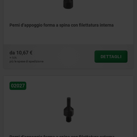
Perni d‘appoggio forma a spina con filettatura interna
da
10,67 €
DETTAGLI
+ IVA
più le spese di spedizione
02027