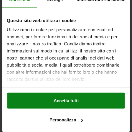
da
11,60 €
DETTAGLI
+ IVA
più le spese di spedizione
Questo sito web utilizza i cookie
Utilizziamo i cookie per personalizzare contenuti ed
02029
annunci, per fornire funzionalità dei social media e per
analizzare il nostro traffico. Condividiamo inoltre
informazioni sul modo in cui utilizzi il nostro sito con i
nostri partner che si occupano di analisi dei dati web,
pubblicità e social media, i quali potrebbero combinarle
con altre informazioni che hai fornito loro o che hanno
raccolto dal tuo utilizzo dei loro servizi.
Perni d‘appoggio, con spina di posizionamento
Accetta tutti
da
13,50 €
DETTAGLI
+ IVA
più le spese di spedizione
Personalizza