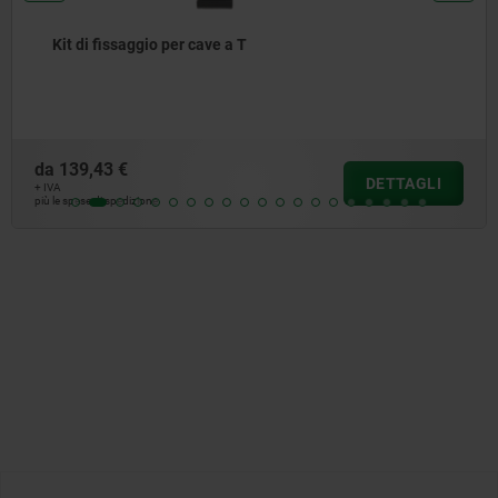
i fissaggio per cave a T
Pin
,43 €
da
9,
DETTAGLI
+ IVA
e di spedizione
più le sp