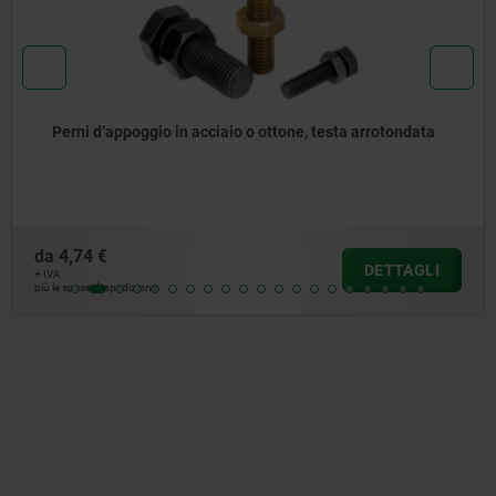
Perni d‘appoggio in acciaio o ottone, testa arrotondata
a
4,74 €
DETTAGLI
VA
 le spese di spedizione