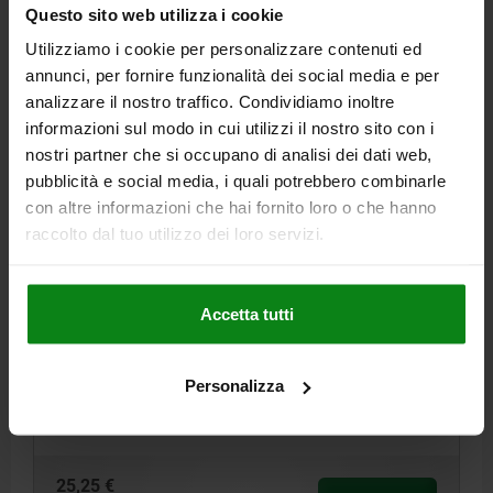
più le spese di spedizione
Questo sito web utilizza i cookie
Utilizziamo i cookie per personalizzare contenuti ed
02029 B
annunci, per fornire funzionalità dei social media e per
analizzare il nostro traffico. Condividiamo inoltre
informazioni sul modo in cui utilizzi il nostro sito con i
nostri partner che si occupano di analisi dei dati web,
pubblicità e social media, i quali potrebbero combinarle
con altre informazioni che hai fornito loro o che hanno
raccolto dal tuo utilizzo dei loro servizi.
PERNO D'APPOGGIO CON PUNTALE, FORMA:B ,
FILETTATURA INTERNA D=M16, H=30, SW=41,
ACCIAIO DA BONIFICA TRATTATA TERMICAMENTE E B
Accetta tutti
FILETTATURA=M16
DIAMETRO ESTERNO=20
ALTEZZA=30
FORMA=B
DIAMETRO DEL PERNO=25,8
H1=10
H2=13
P=16
Personalizza
R=26
APERTURA CHIAVE=41
Numero d’ordine:
02029-216030
25,25 €