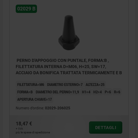
02029 B
PERNO D'APPOGGIO CON PUNTALE, FORMA:B ,
FILETTATURA INTERNA D=M06, H=25, SW=17,
ACCIAIO DA BONIFICA TRATTATA TERMICAMENTE E B
FILETTATURA=M6
DIAMETRO ESTERNO=7
ALTEZZA=25
FORMA=B
DIAMETRO DEL PERNO=11,9
H1=4
H2=4
P=6
R=6
APERTURA CHIAVE=17
Numero d’ordine:
02029-206025
18,47 €
DETTAGLI
+ IVA
più le spese di spedizione