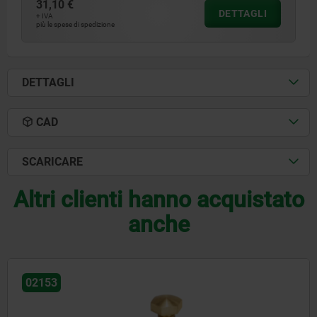
31,10 €
DETTAGLI
+ IVA
più le spese di spedizione
DETTAGLI
CAD
SCARICARE
Altri clienti hanno acquistato
anche
2153