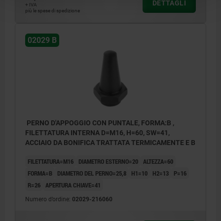
DETTAGLI
+ IVA
più le spese di spedizione
02029 B
PERNO D'APPOGGIO CON PUNTALE, FORMA:B ,
FILETTATURA INTERNA D=M16, H=60, SW=41,
ACCIAIO DA BONIFICA TRATTATA TERMICAMENTE E B
FILETTATURA=M16
DIAMETRO ESTERNO=20
ALTEZZA=60
FORMA=B
DIAMETRO DEL PERNO=25,8
H1=10
H2=13
P=16
R=26
APERTURA CHIAVE=41
Numero d’ordine:
02029-216060