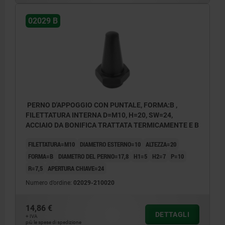
02029 B
PERNO D'APPOGGIO CON PUNTALE, FORMA:B ,
FILETTATURA INTERNA D=M10, H=20, SW=24,
ACCIAIO DA BONIFICA TRATTATA TERMICAMENTE E B
FILETTATURA=M10
DIAMETRO ESTERNO=10
ALTEZZA=20
FORMA=B
DIAMETRO DEL PERNO=17,8
H1=5
H2=7
P=10
R=7,5
APERTURA CHIAVE=24
Numero d’ordine:
02029-210020
14,86 €
DETTAGLI
+ IVA
più le spese di spedizione