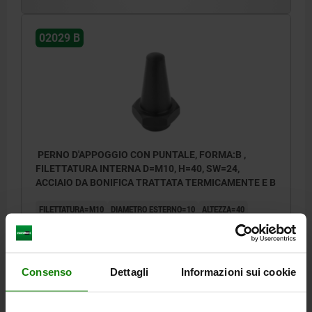
02029 B
PERNO D'APPOGGIO CON PUNTALE, FORMA:B ,
FILETTATURA INTERNA D=M10, H=40, SW=24,
ACCIAIO DA BONIFICA TRATTATA TERMICAMENTE E B
FILETTATURA=M10
DIAMETRO ESTERNO=10
ALTEZZA=40
FORMA=B
DIAMETRO DEL PERNO=17,8
H1=6
H2=7
P=10
R=7,5
APERTURA CHIAVE=24
Numero d’ordine:
02029-210040
Consenso
Dettagli
Informazioni sui cookie
19,46 €
DETTAGLI
+ IVA