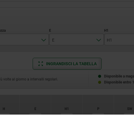
E
H1
20
11
8,5
INGRANDISCI LA TABELLA
30
14,4
12
40
19
13
Disponibile a mag
volte al giorno a intervalli regolari.
Disponibile entro 
50
21,2
13,5
60
18
H
E
H1
P
SW
25
28
20
11
8,5
6
10