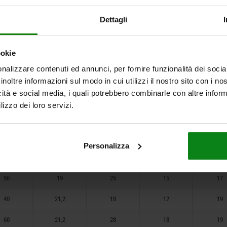
30
11
13,5
9
10
Dettagli
30
14,4
13
10
13
ookie
40
14,4
18
14
13
nalizzare contenuti ed annunci, per fornire funzionalità dei socia
30
14,4
13
10
13
inoltre informazioni sul modo in cui utilizzi il nostro sito con i n
icità e social media, i quali potrebbero combinarle con altre inform
40
14,4
18
14
13
lizzo dei loro servizi.
30
19
12
10
17
50
19
25
15
17
Personalizza
30
19
12
10
17
50
19
25
15
17
40
21,2
18
12
19
60
21,2
28
18
19