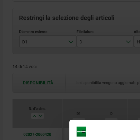
Restringi la selezione degli articoli
D1
D
H
4
M6
14
di 14 voci
6
M8
8
M10
DISPONIBILITÀ
Le disponibilità vengono aggiornate più 
M12
N. d’ordine.
D1
D
02027-2060420
4
M6