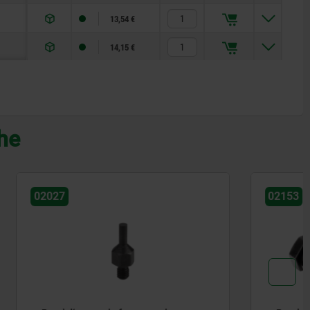
13,54 €
14,15 €
che
02153