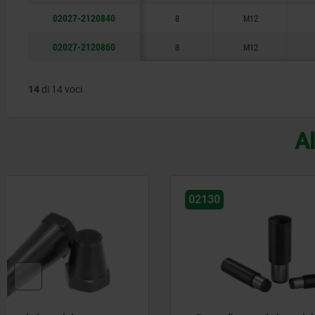
02027-2120840
8
M12
02027-2120860
8
M12
14
di 14 voci
Al
02130
02029