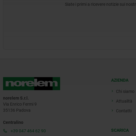
Siate i primi a ricevere notizie sui nos
AZIENDA
Chi siamo
norelem S.r.l.
Attualità
Via Enrico Fermi 9
35136 Padova
Contatti
Centralino
SCARICA
+39 047 464 62 90