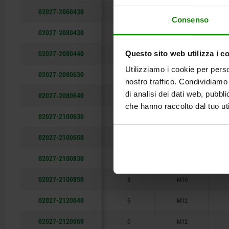
02027-2060430
4
M6
Consenso
02027-2080430
4
M8
02027-2080440
Questo sito web utilizza i c
4
M8
Utilizziamo i cookie per perso
02027-2080630
6
M8
nostro traffico. Condividiamo 
di analisi dei dati web, pubbl
02027-2080640
6
M8
che hanno raccolto dal tuo uti
02027-2100630
6
M10
02027-2100650
6
M10
02027-2100830
8
M10
02027-2100850
8
M10
02027-2120640
6
M12
02027-2120660
6
M12