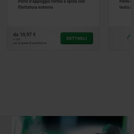
pina con
Perni d‘appoggio in acciaio o ottone,
testa arrotondata
da
4,74 €
ETTAGLI
DETTAGLI
+ IVA
più le spese di spedizione