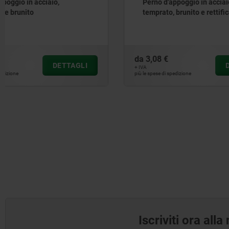
Perno d'appoggio in acciaio,
Perni d‘a
temprato, brunito e rettificato
posizion
da
3,08 €
da
13,50 €
DETTAGLI
+ IVA
+ IVA
più le spese di spedizione
più le spese di sp
Iscriviti ora all