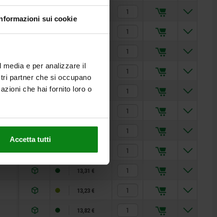
10,89 €
Informazioni sui cookie
11,51 €
11,68 €
l media e per analizzare il
11,83 €
ostri partner che si occupano
azioni che hai fornito loro o
11,97 €
12,29 €
12,98 €
Accetta tutti
12,68 €
13,31 €
13,23 €
13,82 €