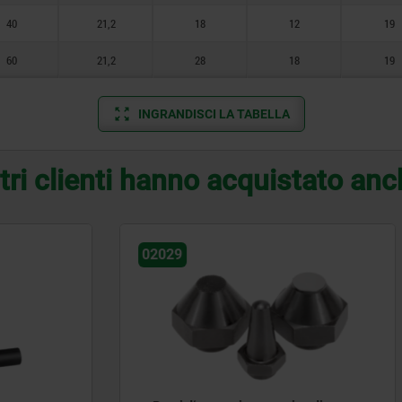
40
21,2
18
12
19
60
21,2
28
18
19
INGRANDISCI LA TABELLA
tri clienti hanno acquistato an
02027