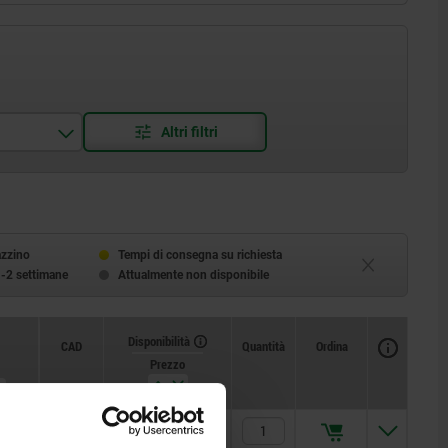
azzino
Tempi di consegna su richiesta
1-2 settimane
Attualmente non disponibile
Disponibilità
CAD
Quantità
Ordina
Prezzo
10,67 €