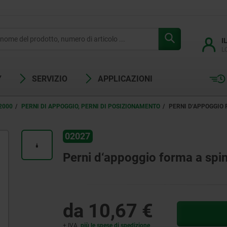
I
L
Y
SERVIZIO
APPLICAZIONI
2000
PERNI DI APPOGGIO, PERNI DI POSIZIONAMENTO
PERNI D‘APPOGGIO 
02027
Perni d‘appoggio forma a spina
da
10,67 €
+ IVA
più le spese di spedizione