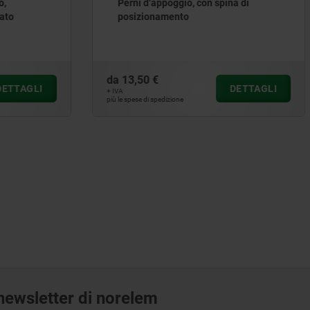
ppoggio, con spina di
Perni d‘appoggio forma a s
amento
filettatura esterna
da
10,97 €
DETTAGLI
D
+ IVA
edizione
più le spese di spedizione
a newsletter di norelem