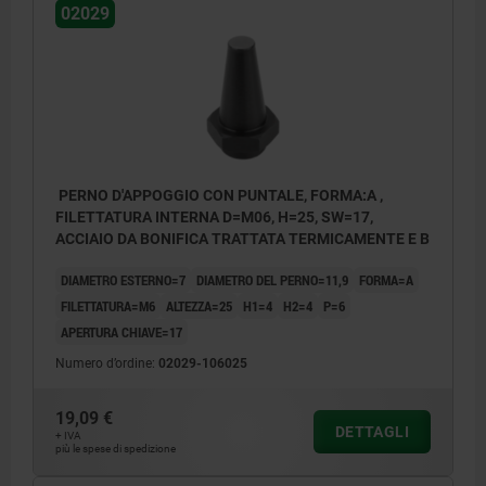
02029
Forma C: superficie zigrinata
PERNO D'APPOGGIO CON PUNTALE, FORMA:A ,
FILETTATURA INTERNA D=M06, H=25, SW=17,
ACCIAIO DA BONIFICA TRATTATA TERMICAMENTE E B
DIAMETRO ESTERNO=7
DIAMETRO DEL PERNO=11,9
FORMA=A
FILETTATURA=M6
ALTEZZA=25
H1=4
H2=4
P=6
APERTURA CHIAVE=17
Numero d’ordine:
02029-106025
19,09 €
DETTAGLI
+ IVA
più le spese di spedizione