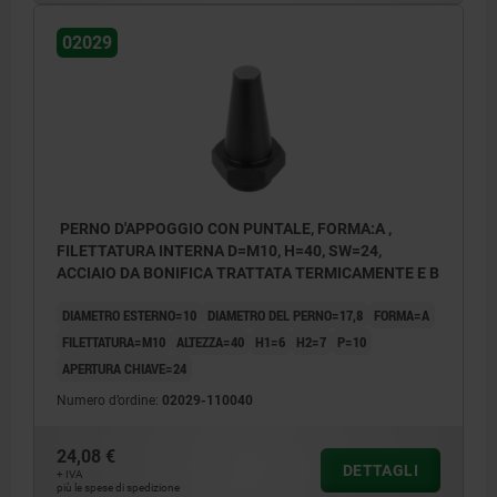
02029
PERNO D'APPOGGIO CON PUNTALE, FORMA:A ,
FILETTATURA INTERNA D=M10, H=40, SW=24,
ACCIAIO DA BONIFICA TRATTATA TERMICAMENTE E B
DIAMETRO ESTERNO=10
DIAMETRO DEL PERNO=17,8
FORMA=A
FILETTATURA=M10
ALTEZZA=40
H1=6
H2=7
P=10
APERTURA CHIAVE=24
Numero d’ordine:
02029-110040
24,08 €
DETTAGLI
+ IVA
più le spese di spedizione