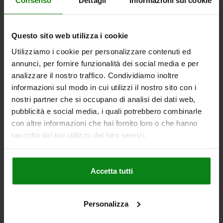
Consenso
Dettagli
Informazioni sui cookie
DETTAGLI
+ IVA
più le spese di spedizione
Questo sito web utilizza i cookie
02029
Utilizziamo i cookie per personalizzare contenuti ed
annunci, per fornire funzionalità dei social media e per
analizzare il nostro traffico. Condividiamo inoltre
informazioni sul modo in cui utilizzi il nostro sito con i
nostri partner che si occupano di analisi dei dati web,
pubblicità e social media, i quali potrebbero combinarle
PERNO D'APPOGGIO CON PUNTALE, FORMA:B ,
con altre informazioni che hai fornito loro o che hanno
FILETTATURA INTERNA D=M06, H=12,5, SW=17,
raccolto dal tuo utilizzo dei loro servizi.
ACCIAIO DA BONIFICA TRATTATA TERMICAMENTE E B
DIAMETRO ESTERNO=7
DIAMETRO DEL PERNO=11,9
FORMA=B
Accetta tutti
FILETTATURA=M6
ALTEZZA=12,5
H1=4
H2=4
P=6
R=6
APERTURA CHIAVE=17
Numero d’ordine:
02029-206012
Personalizza