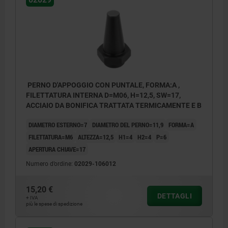
PERNO D'APPOGGIO CON PUNTALE, FORMA:A ,
FILETTATURA INTERNA D=M06, H=12,5, SW=17,
ACCIAIO DA BONIFICA TRATTATA TERMICAMENTE E B
DIAMETRO ESTERNO=7
DIAMETRO DEL PERNO=11,9
FORMA=A
FILETTATURA=M6
ALTEZZA=12,5
H1=4
H2=4
P=6
APERTURA CHIAVE=17
Numero d’ordine:
02029-106012
15,20 €
DETTAGLI
+ IVA
Forma A: superficie piana
più le spese di spedizione
Forma B: superficie sferica