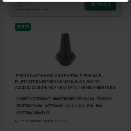
13,50 €
DETTAGLI
+ IVA
più le spese di spedizione
02029
PERNO D'APPOGGIO CON PUNTALE, FORMA:B ,
FILETTATURA INTERNA D=M06, H=25, SW=17,
ACCIAIO DA BONIFICA TRATTATA TERMICAMENTE E B
DIAMETRO ESTERNO=7
DIAMETRO DEL PERNO=11,9
FORMA=B
FILETTATURA=M6
ALTEZZA=25
H1=4
H2=4
P=6
R=6
APERTURA CHIAVE=17
Numero d’ordine:
02029-206025