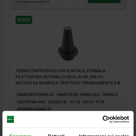
più le spese di spedizione
02029
PERNO D'APPOGGIO CON PUNTALE, FORMA:A ,
FILETTATURA INTERNA D=M16, H=60, SW=41,
ACCIAIO DA BONIFICA TRATTATA TERMICAMENTE E B
DIAMETRO ESTERNO=20
DIAMETRO DEL PERNO=25,8
FORMA=A
FILETTATURA=M16
ALTEZZA=60
H1=10
H2=13
P=16
APERTURA CHIAVE=41
Numero d’ordine:
02029-116060
42,73 €