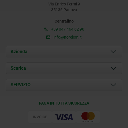
Via Enrico Fermi 9
35136 Padova
Centralino
+39 047 464 62 90
info@norelem.it
Azienda
Chi siamo
Scarica
Attualità
Documents
SERVIZIO
Contatti
Condizioni di fornitura
PAGA IN TUTTA SICUREZZA
Certificazione