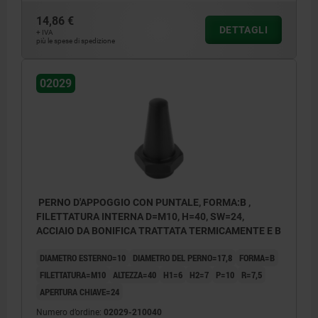
14,86 €
DETTAGLI
+ IVA
più le spese di spedizione
02029
PERNO D'APPOGGIO CON PUNTALE, FORMA:B ,
FILETTATURA INTERNA D=M10, H=40, SW=24,
ACCIAIO DA BONIFICA TRATTATA TERMICAMENTE E B
DIAMETRO ESTERNO=10
DIAMETRO DEL PERNO=17,8
FORMA=B
FILETTATURA=M10
ALTEZZA=40
H1=6
H2=7
P=10
R=7,5
APERTURA CHIAVE=24
Numero d’ordine:
02029-210040