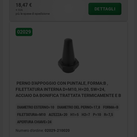
18,47 €
DETTAGLI
+ IVA
più le spese di spedizione
02029
PERNO D'APPOGGIO CON PUNTALE, FORMA:B ,
FILETTATURA INTERNA D=M10, H=20, SW=24,
ACCIAIO DA BONIFICA TRATTATA TERMICAMENTE E B
DIAMETRO ESTERNO=10
DIAMETRO DEL PERNO=17,8
FORMA=B
FILETTATURA=M10
ALTEZZA=20
H1=5
H2=7
P=10
R=7,5
APERTURA CHIAVE=24
Numero d’ordine:
02029-210020