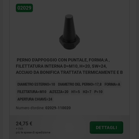
02029
PERNO D'APPOGGIO CON PUNTALE, FORMA:A ,
FILETTATURA INTERNA D=M10, H=20, SW=24,
ACCIAIO DA BONIFICA TRATTATA TERMICAMENTE E B
DIAMETRO ESTERNO=10
DIAMETRO DEL PERNO=17,8
FORMA=A
FILETTATURA=M10
ALTEZZA=20
H1=5
H2=7
P=10
APERTURA CHIAVE=24
Numero d’ordine:
02029-110020
24,75 €
DETTAGLI
+ IVA
più le spese di spedizione