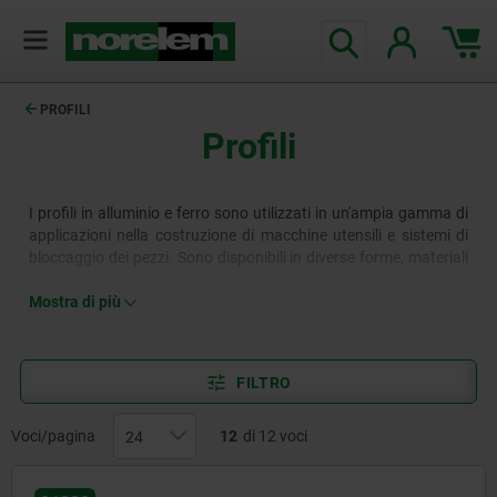
PROFILI
Profili
I profili in alluminio e ferro sono utilizzati in un'ampia gamma di
applicazioni nella costruzione di macchine utensili e sistemi di
bloccaggio dei pezzi. Sono disponibili in diverse forme, materiali
e lunghezze e consentono un'ampia gamma di soluzioni
progettuali personalizzate.
Mostra di più
FILTRO
Voci/pagina
12
di 12 voci