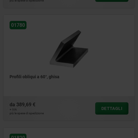
più le spese di spedizione
01780
Profili obliqui a 60°, ghisa
da
389,69 €
DETTAGLI
+ IVA
più le spese di spedizione
01820