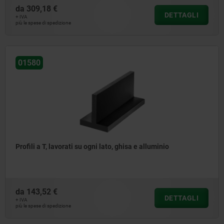
da
309,18 €
DETTAGLI
+ IVA
più le spese di spedizione
01580
Profili a T, lavorati su ogni lato, ghisa e alluminio
da
143,52 €
DETTAGLI
+ IVA
più le spese di spedizione