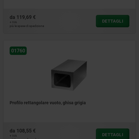
da
119,69 €
DETTAGLI
+ IVA
più le spese di spedizione
01760
Profilo rettangolare vuoto, ghisa grigia
da
108,55 €
DETTAGLI
+ IVA