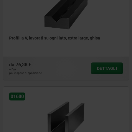
Profili a V, lavorati su ogni lato, extra large, ghisa
da
76,38 €
DETTAGLI
+ IVA
più le spese di spedizione
01680