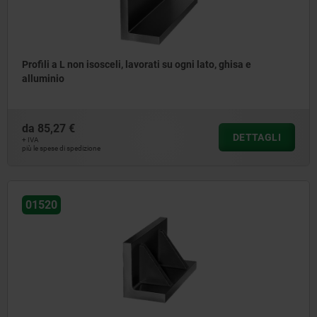
Profili a L non isosceli, lavorati su ogni lato, ghisa e
alluminio
da
85,27 €
DETTAGLI
+ IVA
più le spese di spedizione
01520