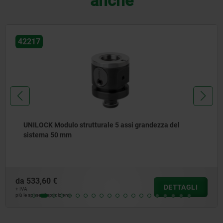
anche
42215
UNILOCK Modulo base 5 assi grandezza del sistema 50
mm
da
650,90 €
DETTAGLI
+ IVA
più le spese di spedizione