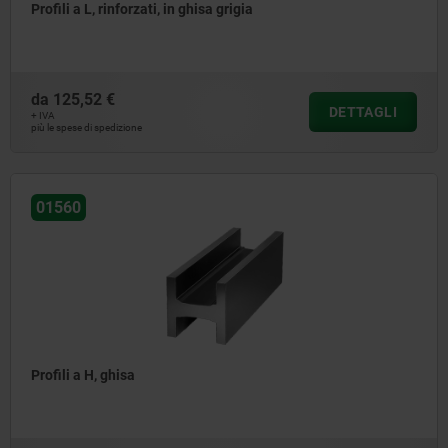
Profili a L, rinforzati, in ghisa grigia
da
125,52 €
DETTAGLI
+ IVA
più le spese di spedizione
01560
Profili a H, ghisa