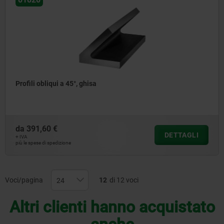
Profili obliqui a 45°, ghisa
da
391,60 €
DETTAGLI
+ IVA
più le spese di spedizione
Voci/pagina
12
di 12 voci
Altri clienti hanno acquistato