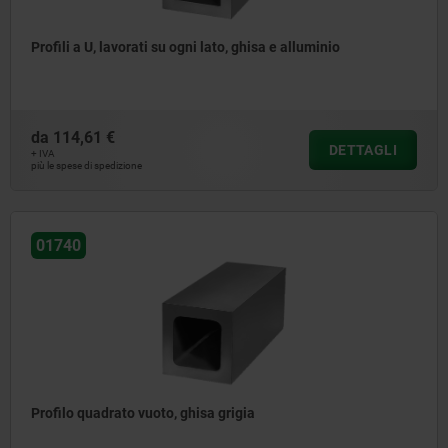
Profili a U, lavorati su ogni lato, ghisa e alluminio
da
114,61 €
DETTAGLI
+ IVA
più le spese di spedizione
01740
Profilo quadrato vuoto, ghisa grigia