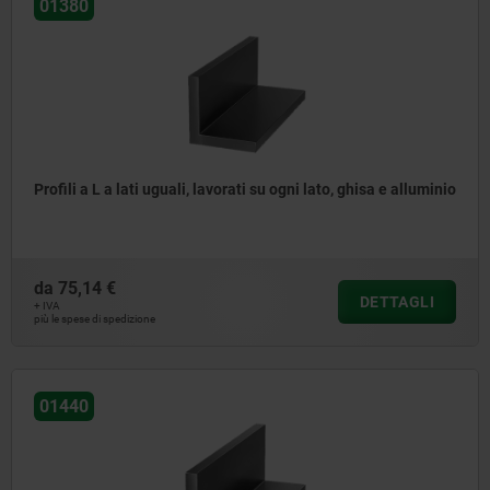
01380
Profili a L a lati uguali, lavorati su ogni lato, ghisa e alluminio
da
75,14 €
DETTAGLI
+ IVA
più le spese di spedizione
01440