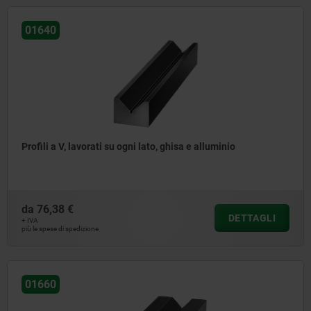
01640
Profili a V, lavorati su ogni lato, ghisa e alluminio
da
76,38 €
DETTAGLI
+ IVA
più le spese di spedizione
01660