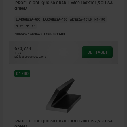
PROFILO OBLIQUO 60 GRADI L=600 100X101,5 GHISA
da 201 mm a 590 mm: +8/+15
GRIGIA
≥600 mm: +20/+50
LUNGHEZZA=600
LARGHEZZA=100
ALTEZZA=101,5
H1=100
S=20
S1=15
Numero d’ordine:
01780-02X600
670,77 €
DETTAGLI
+ IVA
più le spese di spedizione
01780
PROFILO OBLIQUO 60 GRADI L=300 200X197,5 GHISA
GRIGIA