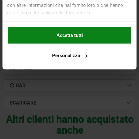
LUNGHEZZA=600
LARGHEZZA=200
ALTEZZA=197,5
H1=200
con altre informazioni che hai fornito loro o che hanno
S=32
S1=24
raccolto dal tuo utilizzo dei loro servizi.
Numero d’ordine:
01780-05X600
1.195,36 €
Accetta tutti
DETTAGLI
+ IVA
più le spese di spedizione
Personalizza
DETTAGLI
CAD
SCARICARE
Altri clienti hanno acquistato
anche