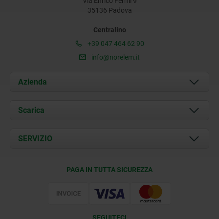
Via Enrico Fermi 9
35136 Padova
Centralino
+39 047 464 62 90
info@norelem.it
Azienda
Chi siamo
Scarica
Attualità
Documents
SERVIZIO
Contatti
Condizioni di fornitura
PAGA IN TUTTA SICUREZZA
Certificazione
SEGUITECI