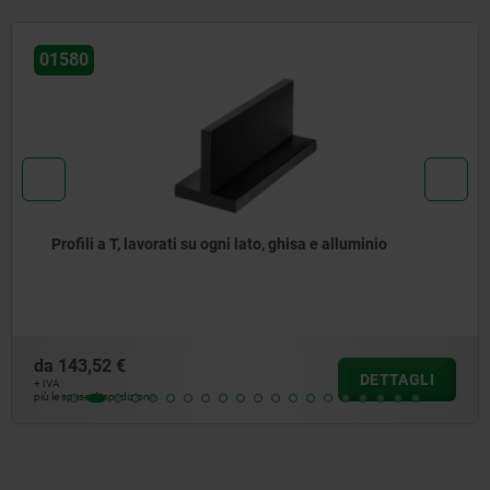
01440
uminio
Profili a L non isosceli, lavorati su ogni lat
alluminio
da
85,27 €
DETTAGLI
+ IVA
più le spese di spedizione