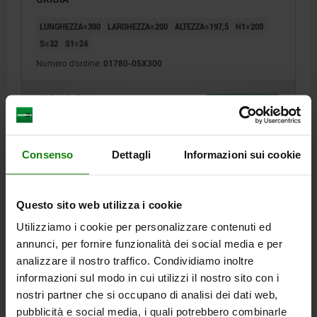
LUNGHEZZA=300
LARGHEZZA=200
ALTEZZA=197,5
H1=200
S=32
S1=24
Numero d’ordine:
01780-05X300
695,13 €
DETTAGLI
+ IVA
più le spese di spedizione
Consenso
Dettagli
Informazioni sui cookie
01780
Questo sito web utilizza i cookie
Utilizziamo i cookie per personalizzare contenuti ed
annunci, per fornire funzionalità dei social media e per
analizzare il nostro traffico. Condividiamo inoltre
informazioni sul modo in cui utilizzi il nostro sito con i
PROFILO OBLIQUO 60 GRADI L=600 200X197,5 GHISA
nostri partner che si occupano di analisi dei dati web,
GRIGIA
pubblicità e social media, i quali potrebbero combinarle