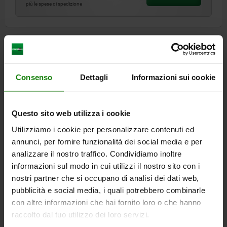
più le spese di spedizione
DETTAGLI
CAD
Consenso
Dettagli
Informazioni sui cookie
SCARICARE
Questo sito web utilizza i cookie
Altri clienti hanno acquistato
Utilizziamo i cookie per personalizzare contenuti ed
annunci, per fornire funzionalità dei social media e per
anche
analizzare il nostro traffico. Condividiamo inoltre
informazioni sul modo in cui utilizzi il nostro sito con i
nostri partner che si occupano di analisi dei dati web,
06965-02
pubblicità e social media, i quali potrebbero combinarle
con altre informazioni che hai fornito loro o che hanno
raccolto dal tuo utilizzo dei loro servizi.