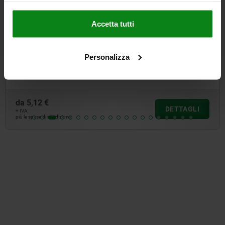
Accetta tutti
Maniglie a incasso in plastica
Personalizza
da
5,12 €
DETTAGLI
+ IVA
più le spese di spedizione