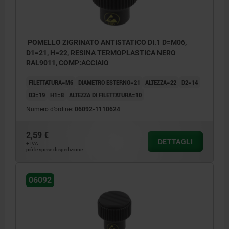
POMELLO ZIGRINATO ANTISTATICO DI.1 D=M06,
D1=21, H=22, RESINA TERMOPLASTICA NERO
RAL9011, COMP:ACCIAIO
FILETTATURA=M6
DIAMETRO ESTERNO=21
ALTEZZA=22
D2=14
D3=19
H1=8
ALTEZZA DI FILETTATURA=10
Numero d’ordine:
06092-1110624
2,59 €
DETTAGLI
+ IVA
più le spese di spedizione
06092