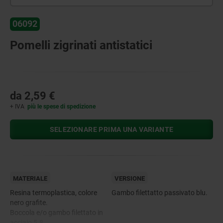
06092
Pomelli zigrinati antistatici
da
2,59 €
+ IVA
più le spese di spedizione
SELEZIONARE PRIMA UNA VARIANTE
MATERIALE
VERSIONE
Resina termoplastica, colore
Gambo filettatto passivato blu.
nero grafite.
Boccola e/o gambo filettato in
acciaio 5.8.