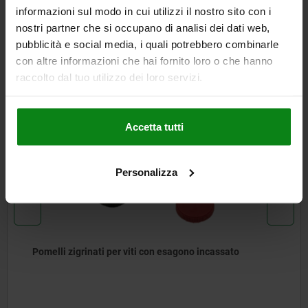
informazioni sul modo in cui utilizzi il nostro sito con i
SCARICARE
nostri partner che si occupano di analisi dei dati web,
pubblicità e social media, i quali potrebbero combinarle
Altri clienti hanno acquistato
con altre informazioni che hai fornito loro o che hanno
anche
raccolto dal tuo utilizzo dei loro servizi.
Accetta tutti
06132
Personalizza
Pomelli zigrinati per viti con esagono incassato