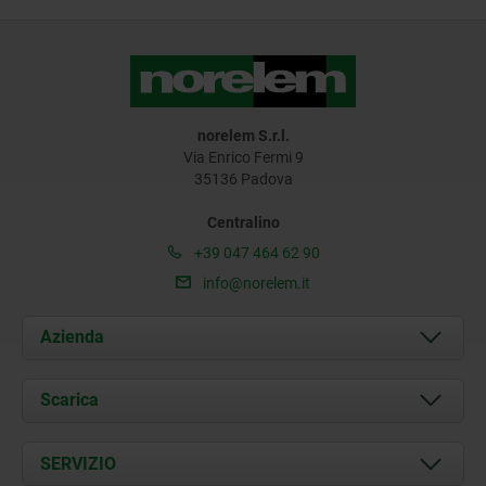
norelem S.r.l.
Via Enrico Fermi 9
35136 Padova
Centralino
+39 047 464 62 90
info@norelem.it
Azienda
Chi siamo
Scarica
Attualità
Documents
SERVIZIO
Contatti