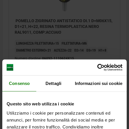
POMELLO ZIGRINATO ANTISTATICO DI.1 D=M06X15,
D1=21, H=22, RESINA TERMOPLASTICA NERO
RAL9011, COMP:ACCIAIO
LUNGHEZZA FILETTATURA=15
FILETTATURA=M6
DIAMETRO ESTERNO=21
ALTEZZA=22
D2=14
D3=19
H1=8
Numero d’ordine:
06092-1110624X15
2,93 €
DETTAGLI
+ IVA
più le spese di spedizione
Consenso
Dettagli
Informazioni sui cookie
Questo sito web utilizza i cookie
FORME
Utilizziamo i cookie per personalizzare contenuti ed
annunci, per fornire funzionalità dei social media e per
DETTAGLI
analizzare il nostro traffico. Condividiamo inoltre