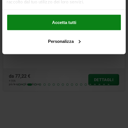
raccolto dal tuo utilizzo dei loro servizi.
Accetta tutti
Personalizza
Ginocchiera di serraggio rapido verticale modello
pesante con mandrino pressore regolabile
da
77,22 €
DETTAGLI
+ IVA
più le spese di spedizione