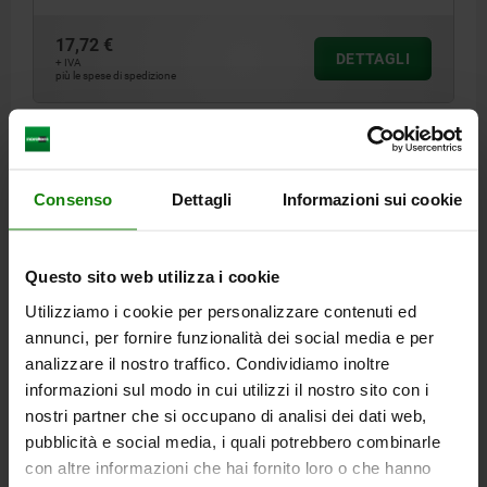
17,72 €
DETTAGLI
+ IVA
più le spese di spedizione
DETTAGLI
Consenso
Dettagli
Informazioni sui cookie
CAD
Questo sito web utilizza i cookie
SCARICARE
Utilizziamo i cookie per personalizzare contenuti ed
Altri clienti hanno acquistato
annunci, per fornire funzionalità dei social media e per
analizzare il nostro traffico. Condividiamo inoltre
anche
informazioni sul modo in cui utilizzi il nostro sito con i
nostri partner che si occupano di analisi dei dati web,
pubblicità e social media, i quali potrebbero combinarle
con altre informazioni che hai fornito loro o che hanno
05755-01