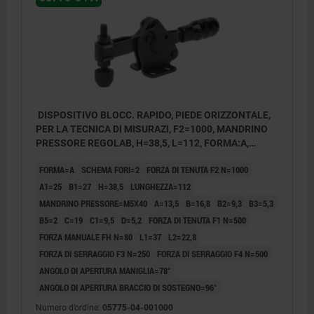
DISPOSITIVO BLOCC. RAPIDO, PIEDE ORIZZONTALE,
PER LA TECNICA DI MISURAZI, F2=1000, MANDRINO
PRESSORE REGOLAB, H=38,5, L=112, FORMA:A,
ACCIAIO NERO ZINCATO, COMP:PLASTICA NERO
FORMA=A
SCHEMA FORI=2
FORZA DI TENUTA F2 N=1000
A1=25
B1=27
H=38,5
LUNGHEZZA=112
MANDRINO PRESSORE=M5X40
A=13,5
B=16,8
B2=9,3
B3=5,3
B5=2
C=19
C1=9,5
D=5,2
FORZA DI TENUTA F1 N=500
FORZA MANUALE FH N=80
L1=37
L2=22,8
FORZA DI SERRAGGIO F3 N=250
FORZA DI SERRAGGIO F4 N=500
ANGOLO DI APERTURA MANIGLIA=78°
ANGOLO DI APERTURA BRACCIO DI SOSTEGNO=96°
Numero d’ordine:
05775-04-001000