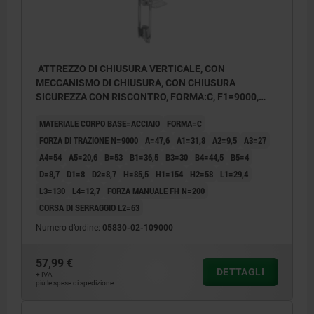
ATTREZZO DI CHIUSURA VERTICALE, CON
MECCANISMO DI CHIUSURA, CON CHIUSURA
SICUREZZA CON RISCONTRO, FORMA:C, F1=9000,
ACCIAIO ZINCATO, COMP:PLASTICA ROSSO
MATERIALE CORPO BASE=ACCIAIO
FORMA=C
RESISTENTE AGLI OLII
FORZA DI TRAZIONE N=9000
A=47,6
A1=31,8
A2=9,5
A3=27
A4=54
A5=20,6
B=53
B1=36,5
B3=30
B4=44,5
B5=4
D=8,7
D1=8
D2=8,7
H=85,5
H1=154
H2=58
L1=29,4
L3=130
L4=12,7
FORZA MANUALE FH N=200
CORSA DI SERRAGGIO L2=63
Numero d’ordine:
05830-02-109000
57,99 €
DETTAGLI
+ IVA
più le spese di spedizione