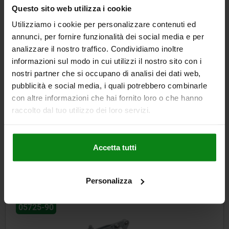
115,35 €
Questo sito web utilizza i cookie
DETTAGLI
+ IVA
più le spese di spedizione
Utilizziamo i cookie per personalizzare contenuti ed
annunci, per fornire funzionalità dei social media e per
analizzare il nostro traffico. Condividiamo inoltre
informazioni sul modo in cui utilizzi il nostro sito con i
DETTAGLI
nostri partner che si occupano di analisi dei dati web,
pubblicità e social media, i quali potrebbero combinarle
CAD
con altre informazioni che hai fornito loro o che hanno
raccolto dal tuo utilizzo dei loro servizi.
SCARICARE
Altri clienti hanno acquistato
Accetta tutti
anche
Personalizza
05775-03