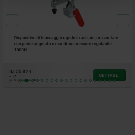
ido in acciaio, orizzontale
Ginocchiera di serraggio r
no pressore regolabile
orizzontale e mandrino pre
da
14,87 €
DETTAGLI
+ IVA
più le spese di spedizione