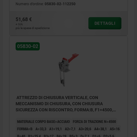
Numero d’ordine:
05830-02-112250
51,68 €
DETTAGLI
+ IVA
più le spese di spedizione
05830-02
ATTREZZO DI CHIUSURA VERTICALE, CON
MECCANISMO DI CHIUSURA, CON CHIUSURA
SICUREZZA CON RISCONTRO, FORMA:B, F1=4500,
ACCIAIO ZINCATO, COMP:PLASTICA ROSSO
MATERIALE CORPO BASE=ACCIAIO
FORZA DI TRAZIONE N=4500
RESISTENTE AGLI OLII
FORMA=B
A=33,3
A1=19,1
A2=7,1
A3=20,6
A4=38,1
A5=16
B=40
B1=25,4
B3=17
B4=28
B5=3
D=7,1
D1=6
D2=5,6