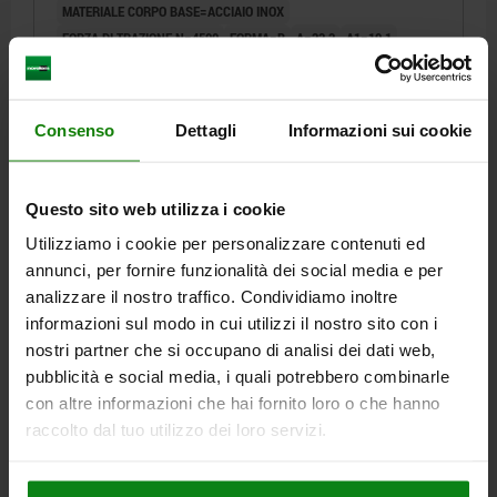
MATERIALE CORPO BASE=ACCIAIO INOX
RESISTENTE AGLI OLII
FORZA DI TRAZIONE N=4500
FORMA=B
A=33,3
A1=19,1
A2=7,1
A3=20,6
A4=38,1
A5=16
B=40
B1=25,4
B3=17
B4=28
B5=3
D=7,1
D1=6
D2=5,6
H=68,9
H1=111
H2=40,5
L1=20,3
L3=121,5
L4=8,7
FORZA MANUALE FH N=150
Consenso
Dettagli
Informazioni sui cookie
CORSA DI SERRAGGIO L2=50
Numero d’ordine:
05830-02-114500
Questo sito web utilizza i cookie
73,68 €
Utilizziamo i cookie per personalizzare contenuti ed
DETTAGLI
+ IVA
più le spese di spedizione
annunci, per fornire funzionalità dei social media e per
analizzare il nostro traffico. Condividiamo inoltre
informazioni sul modo in cui utilizzi il nostro sito con i
05830-02
nostri partner che si occupano di analisi dei dati web,
pubblicità e social media, i quali potrebbero combinarle
con altre informazioni che hai fornito loro o che hanno
raccolto dal tuo utilizzo dei loro servizi.