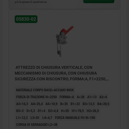
più le spese di spedizione
05830-02
ATTREZZO DI CHIUSURA VERTICALE, CON
MECCANISMO DI CHIUSURA, CON CHIUSURA
SICUREZZA CON RISCONTRO, FORMA:A, F1=2250,
ACCIAIO INOX LUCIDO, COMP:PLASTICA ROSSO
MATERIALE CORPO BASE=ACCIAIO INOX
RESISTENTE AGLI OLII
FORZA DI TRAZIONE N=2250
FORMA=A
A=26
A1=13
A2=4
A3=14,3
A4=25,4
A5=10,9
B=35
B1=22
B3=13,5
B4=20,5
B5=2
D=5,3
D1=4
D2=4,4
H=55
H1=78,5
H2=26,5
L1=12,2
L3=81
L4=4,7
FORZA MANUALE FH N=100
CORSA DI SERRAGGIO L2=38