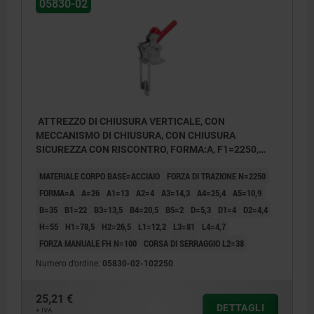
05830-02
ATTREZZO DI CHIUSURA VERTICALE, CON
MECCANISMO DI CHIUSURA, CON CHIUSURA
SICUREZZA CON RISCONTRO, FORMA:A, F1=2250,
ACCIAIO ZINCATO, COMP:PLASTICA ROSSO
MATERIALE CORPO BASE=ACCIAIO
FORZA DI TRAZIONE N=2250
RESISTENTE AGLI OLII
FORMA=A
A=26
A1=13
A2=4
A3=14,3
A4=25,4
A5=10,9
B=35
B1=22
B3=13,5
B4=20,5
B5=2
D=5,3
D1=4
D2=4,4
H=55
H1=78,5
H2=26,5
L1=12,2
L3=81
L4=4,7
FORZA MANUALE FH N=100
CORSA DI SERRAGGIO L2=38
Numero d’ordine:
05830-02-102250
25,21 €
DETTAGLI
+ IVA