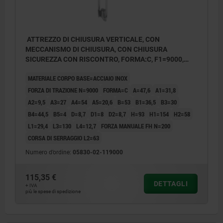
ATTREZZO DI CHIUSURA VERTICALE, CON
MECCANISMO DI CHIUSURA, CON CHIUSURA
SICUREZZA CON RISCONTRO, FORMA:C, F1=9000,
ACCIAIO INOX LUCIDO, COMP:PLASTICA ROSSO
MATERIALE CORPO BASE=ACCIAIO INOX
RESISTENTE AGLI OLII
FORZA DI TRAZIONE N=9000
FORMA=C
A=47,6
A1=31,8
A2=9,5
A3=27
A4=54
A5=20,6
B=53
B1=36,5
B3=30
B4=44,5
B5=4
D=8,7
D1=8
D2=8,7
H=93
H1=154
H2=58
L1=29,4
L3=130
L4=12,7
FORZA MANUALE FH N=200
CORSA DI SERRAGGIO L2=63
Numero d’ordine:
05830-02-119000
115,35 €
DETTAGLI
+ IVA
più le spese di spedizione