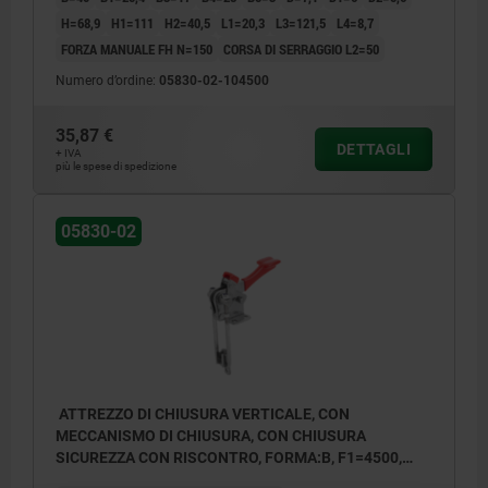
H=68,9
H1=111
H2=40,5
L1=20,3
L3=121,5
L4=8,7
FORZA MANUALE FH N=150
CORSA DI SERRAGGIO L2=50
Numero d’ordine:
05830-02-104500
35,87 €
DETTAGLI
+ IVA
più le spese di spedizione
05830-02
ATTREZZO DI CHIUSURA VERTICALE, CON
MECCANISMO DI CHIUSURA, CON CHIUSURA
SICUREZZA CON RISCONTRO, FORMA:B, F1=4500,
ACCIAIO INOX LUCIDO, COMP:PLASTICA ROSSO