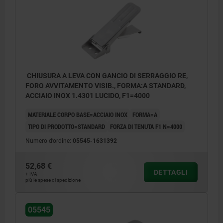
Forma A standard
Forma B con sicura
Forma C con occhiello
1) Disposizione dei fori per montaggio con
CHIUSURA A LEVA CON GANCIO DI SERRAGGIO RE,
riscontro
FORO AVVITAMENTO VISIB., FORMA:A STANDARD,
ACCIAIO INOX 1.4301 LUCIDO, F1=4000
MATERIALE CORPO BASE=ACCIAIO INOX
FORMA=A
TIPO DI PRODOTTO=STANDARD
FORZA DI TENUTA F1 N=4000
Numero d’ordine:
05545-1631392
52,68 €
DETTAGLI
+ IVA
più le spese di spedizione
05545