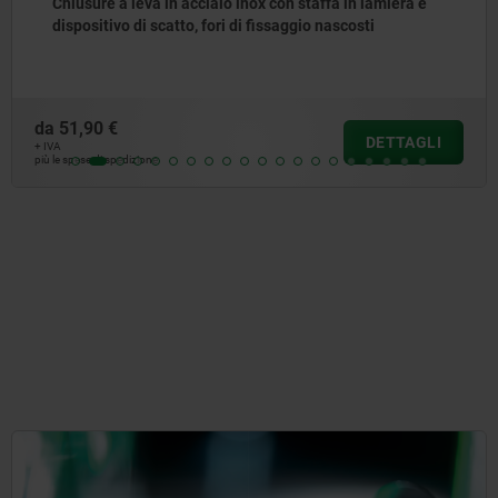
Chiusure a leva in acciaio inox con staffa in lamiera e
dispositivo di scatto, fori di fissaggio nascosti
da
51,90 €
DETTAGLI
+ IVA
più le spese di spedizione