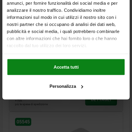
annunci, per fornire funzionalità dei social media e per
analizzare il nostro traffico. Condividiamo inoltre
informazioni sul modo in cui utilizzi il nostro sito con i
nostri partner che si occupano di analisi dei dati web,
pubblicità e social media, i quali potrebbero combinarle
CHIUSURA A LEVA CON GANCIO DI SERRAGGIO RE,
con altre informazioni che hai fornito loro o che hanno
FORO AVVITAMENTO VISIB., FORMA:C CON
raccolto dal tuo utilizzo dei loro servizi.
OCHIELLO, ACCIAIO ZINCATO E PASSIVATO, F1=4000
MATERIALE CORPO BASE=ACCIAIO
FORMA=C
TIPO DI PRODOTTO=CON OCCHIELLO
Accetta tutti
FORZA DI TENUTA F1 N=4000
Numero d’ordine:
05545-3631391
Personalizza
21,14 €
DETTAGLI
+ IVA
più le spese di spedizione
05545