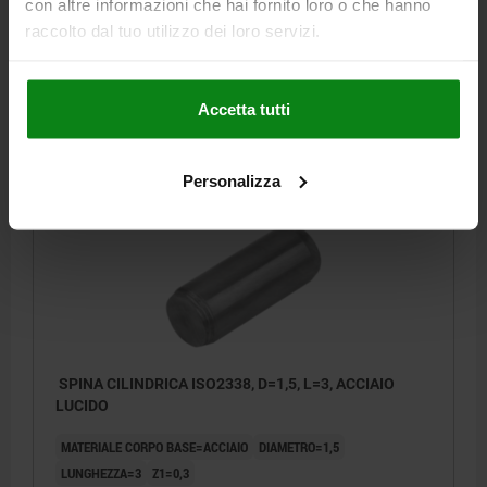
con altre informazioni che hai fornito loro o che hanno
LUNGHEZZA=12
Z1=0,2
raccolto dal tuo utilizzo dei loro servizi.
Numero d’ordine:
03320-10-010X012
0,16 €
Accetta tutti
DETTAGLI
+ IVA
più le spese di spedizione
Personalizza
03320-10
SPINA CILINDRICA ISO2338, D=1,5, L=3, ACCIAIO
LUCIDO
MATERIALE CORPO BASE=ACCIAIO
DIAMETRO=1,5
LUNGHEZZA=3
Z1=0,3