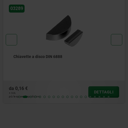
03315
88
Spina elastica a intagl
da
0,31 €
DETTAGLI
+ IVA
più le spese di spedizione