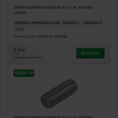
SPINA CILINDRICA ISO2338, D=1, L=6, ACCIAIO
LUCIDO
MATERIALE CORPO BASE=ACCIAIO
DIAMETRO=1
LUNGHEZZA=6
Z1=0,2
Numero d’ordine:
03320-10-010X006
0,16 €
DETTAGLI
+ IVA
più le spese di spedizione
03320-10
SPINA CILINDRICA ISO2338, D=1, L=8, ACCIAIO