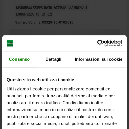
MATERIALE CORPO BASE=ACCIAIO
DIAMETRO=1
LUNGHEZZA=10
Z1=0,2
Numero d’ordine:
03320-10-010X010
0,16 €
DETTAGLI
+ IVA
più le spese di spedizione
Consenso
Dettagli
Informazioni sui cookie
03320-10
Questo sito web utilizza i cookie
Utilizziamo i cookie per personalizzare contenuti ed
annunci, per fornire funzionalità dei social media e per
analizzare il nostro traffico. Condividiamo inoltre
informazioni sul modo in cui utilizzi il nostro sito con i
SPINA CILINDRICA ISO2338, D=1, L=12, ACCIAIO
nostri partner che si occupano di analisi dei dati web,
LUCIDO
pubblicità e social media, i quali potrebbero combinarle
MATERIALE CORPO BASE=ACCIAIO
DIAMETRO=1