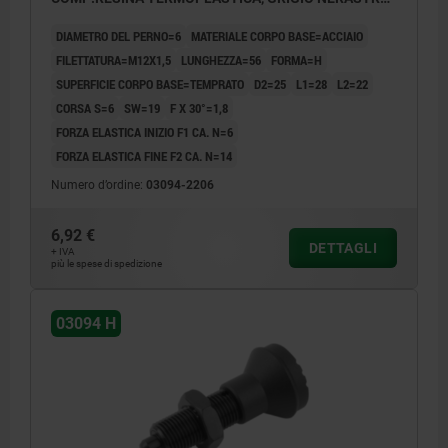
RAL7021
DIAMETRO DEL PERNO=6
MATERIALE CORPO BASE=ACCIAIO
FILETTATURA=M12X1,5
LUNGHEZZA=56
FORMA=H
SUPERFICIE CORPO BASE=TEMPRATO
D2=25
L1=28
L2=22
CORSA S=6
SW=19
F X 30°=1,8
FORZA ELASTICA INIZIO F1 CA. N=6
FORZA ELASTICA FINE F2 CA. N=14
Numero d’ordine:
03094-2206
6,92 €
DETTAGLI
+ IVA
più le spese di spedizione
03094 H