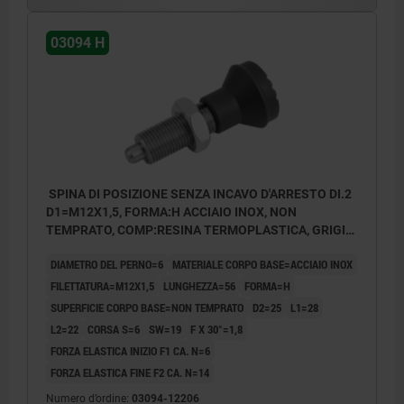
03094 H
SPINA DI POSIZIONE SENZA INCAVO D'ARRESTO DI.2
D1=M12X1,5, FORMA:H ACCIAIO INOX, NON
TEMPRATO, COMP:RESINA TERMOPLASTICA, GRIGIO
NERASTRO RAL7021
DIAMETRO DEL PERNO=6
MATERIALE CORPO BASE=ACCIAIO INOX
FILETTATURA=M12X1,5
LUNGHEZZA=56
FORMA=H
SUPERFICIE CORPO BASE=NON TEMPRATO
D2=25
L1=28
L2=22
CORSA S=6
SW=19
F X 30°=1,8
FORZA ELASTICA INIZIO F1 CA. N=6
FORZA ELASTICA FINE F2 CA. N=14
Numero d’ordine:
03094-12206