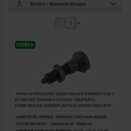
Mostra / Nascondi disegno
1
2
03094 H
SPINA DI POSIZIONE SENZA INCAVO D'ARRESTO DI.1
D1=M10X1, FORMA:H ACCIAIO, TEMPRATO,
COMP:RESINA TERMOPLASTICA, GRIGIO NERASTRO
RAL7021
DIAMETRO DEL PERNO=5
MATERIALE CORPO BASE=ACCIAIO
FILETTATURA=M10X1
LUNGHEZZA=47
FORMA=H
SUPERFICIE CORPO BASE=TEMPRATO
D2=21
L1=24
L2=18