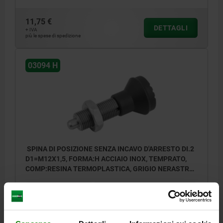
11,75 €
DETTAGLI
+ IVA
più le spese di spedizione
03094 H
SPINA DI POSIZIONE SENZA INCAVO D'ARRESTO DI.2
D1=M12X1,5, FORMA:H ACCIAIO INOX, TEMPRATO,
COMP:RESINA TERMOPLASTICA, GRIGIO NERASTRO
RAL7021
DIAMETRO DEL PERNO=6
MATERIALE CORPO BASE=ACCIAIO INOX
FILETTATURA=M12X1,5
LUNGHEZZA=56
FORMA=H
SUPERFICIE CORPO BASE=TEMPRATO
D2=25
L1=28
L2=22