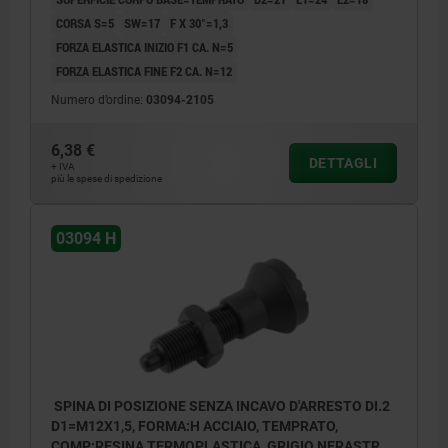
CORSA S=5
SW=17
F X 30°=1,3
FORZA ELASTICA INIZIO F1 CA. N=5
FORZA ELASTICA FINE F2 CA. N=12
Numero d’ordine:
03094-2105
6,38 €
DETTAGLI
+ IVA
più le spese di spedizione
03094 H
SPINA DI POSIZIONE SENZA INCAVO D'ARRESTO DI.2
D1=M12X1,5, FORMA:H ACCIAIO, TEMPRATO,
COMP:RESINA TERMOPLASTICA, GRIGIO NERASTRO