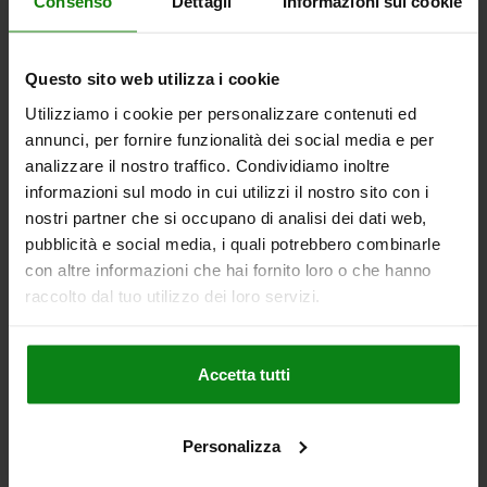
CORSA S=6
SW=19
F X 30°=1,8
Consenso
Dettagli
Informazioni sui cookie
FORZA ELASTICA INIZIO F1 CA. N=6
FORZA ELASTICA FINE F2 CA. N=14
Questo sito web utilizza i cookie
Numero d’ordine:
03094-02206
Utilizziamo i cookie per personalizzare contenuti ed
13,34 €
annunci, per fornire funzionalità dei social media e per
DETTAGLI
+ IVA
analizzare il nostro traffico. Condividiamo inoltre
più le spese di spedizione
informazioni sul modo in cui utilizzi il nostro sito con i
nostri partner che si occupano di analisi dei dati web,
03094 H
pubblicità e social media, i quali potrebbero combinarle
con altre informazioni che hai fornito loro o che hanno
raccolto dal tuo utilizzo dei loro servizi.
Accetta tutti
SPINA DI POSIZIONE SENZA INCAVO D'ARRESTO DI.3
D1=M16X1,5, FORMA:H ACCIAIO INOX, TEMPRATO,
Personalizza
COMP:RESINA TERMOPLASTICA, GRIGIO NERASTRO
RAL7021