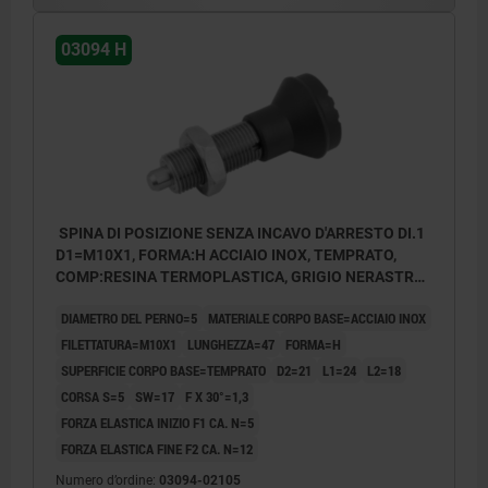
03094 H
SPINA DI POSIZIONE SENZA INCAVO D'ARRESTO DI.1
D1=M10X1, FORMA:H ACCIAIO INOX, TEMPRATO,
COMP:RESINA TERMOPLASTICA, GRIGIO NERASTRO
RAL7021
DIAMETRO DEL PERNO=5
MATERIALE CORPO BASE=ACCIAIO INOX
FILETTATURA=M10X1
LUNGHEZZA=47
FORMA=H
SUPERFICIE CORPO BASE=TEMPRATO
D2=21
L1=24
L2=18
CORSA S=5
SW=17
F X 30°=1,3
FORZA ELASTICA INIZIO F1 CA. N=5
FORZA ELASTICA FINE F2 CA. N=12
Numero d’ordine:
03094-02105