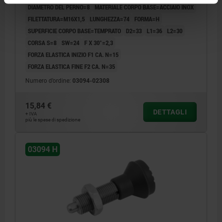
DIAMETRO DEL PERNO=8
MATERIALE CORPO BASE=ACCIAIO INOX
FILETTATURA=M16X1,5
LUNGHEZZA=74
FORMA=H
SUPERFICIE CORPO BASE=TEMPRATO
D2=33
L1=36
L2=30
CORSA S=8
SW=24
F X 30°=2,3
FORZA ELASTICA INIZIO F1 CA. N=15
FORZA ELASTICA FINE F2 CA. N=35
Numero d’ordine:
03094-02308
15,84 €
DETTAGLI
+ IVA
più le spese di spedizione
03094 H