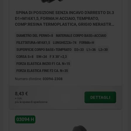
SPINA DI POSIZIONE SENZA INCAVO D'ARRESTO DI.3
D1=M16X1,5, FORMA:H ACCIAIO, TEMPRATO,
COMP:RESINA TERMOPLASTICA, GRIGIO NERASTRO
RAL7021
DIAMETRO DEL PERNO=8
MATERIALE CORPO BASE=ACCIAIO
FILETTATURA=M16X1,5
LUNGHEZZA=74
FORMA=H
SUPERFICIE CORPO BASE=TEMPRATO
D2=33
L1=36
L2=30
CORSA S=8
SW=24
F X 30°=2,3
FORZA ELASTICA INIZIO F1 CA. N=15
FORZA ELASTICA FINE F2 CA. N=35
Numero d’ordine:
03094-2308
8,43 €
DETTAGLI
+ IVA
più le spese di spedizione
03094 H