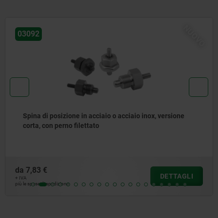
OVO
N
03096
Spine di posizione in acciaio o acciaio inox senza
collare, con anello di trazione in acciaio inox
da
5,76 €
DETTAGL
+ IVA
più le spese di spedizione