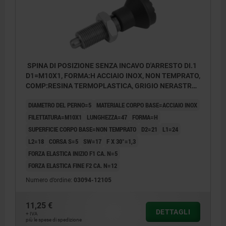
SPINA DI POSIZIONE SENZA INCAVO D'ARRESTO DI.1
D1=M10X1, FORMA:H ACCIAIO INOX, NON TEMPRATO,
COMP:RESINA TERMOPLASTICA, GRIGIO NERASTRO
RAL7021
DIAMETRO DEL PERNO=5
MATERIALE CORPO BASE=ACCIAIO INOX
FILETTATURA=M10X1
LUNGHEZZA=47
FORMA=H
SUPERFICIE CORPO BASE=NON TEMPRATO
D2=21
L1=24
L2=18
CORSA S=5
SW=17
F X 30°=1,3
FORZA ELASTICA INIZIO F1 CA. N=5
FORZA ELASTICA FINE F2 CA. N=12
Numero d’ordine:
03094-12105
11,25 €
DETTAGLI
+ IVA
più le spese di spedizione