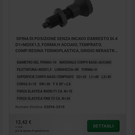
SPINA DI POSIZIONE SENZA INCAVO D'ARRESTO DI.4
D1=M20X1,5, FORMA:H ACCIAIO, TEMPRATO,
COMP:RESINA TERMOPLASTICA, GRIGIO NERASTRO
RAL7021
DIAMETRO DEL PERNO=10
MATERIALE CORPO BASE=ACCIAIO
FILETTATURA=M20X1,5
LUNGHEZZA=80
FORMA=H
SUPERFICIE CORPO BASE=TEMPRATO
D2=33
L1=40
L2=30
CORSA S=10
SW=30
F X 30°=2,8
FORZA ELASTICA INIZIO F1 CA. N=15
FORZA ELASTICA FINE F2 CA. N=34
Numero d’ordine:
03094-2410
12,42 €
DETTAGLI
+ IVA
più le spese di spedizione