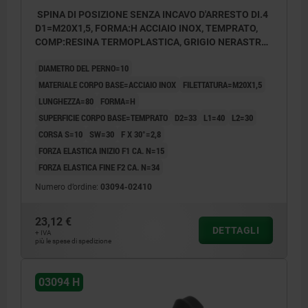
SPINA DI POSIZIONE SENZA INCAVO D'ARRESTO DI.4
D1=M20X1,5, FORMA:H ACCIAIO INOX, TEMPRATO,
COMP:RESINA TERMOPLASTICA, GRIGIO NERASTRO
RAL7021
DIAMETRO DEL PERNO=10
MATERIALE CORPO BASE=ACCIAIO INOX
FILETTATURA=M20X1,5
LUNGHEZZA=80
FORMA=H
SUPERFICIE CORPO BASE=TEMPRATO
D2=33
L1=40
L2=30
CORSA S=10
SW=30
F X 30°=2,8
FORZA ELASTICA INIZIO F1 CA. N=15
FORZA ELASTICA FINE F2 CA. N=34
Numero d’ordine:
03094-02410
23,12 €
DETTAGLI
+ IVA
più le spese di spedizione
03094 H