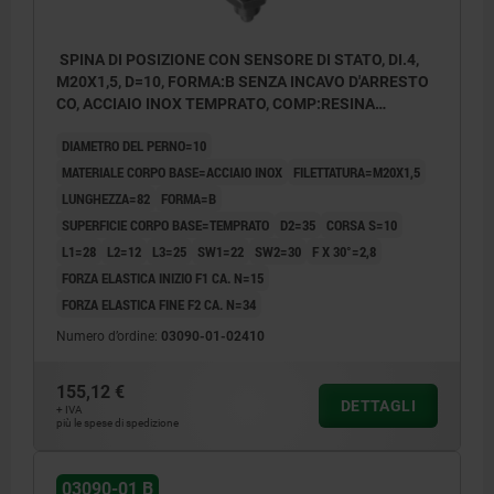
SPINA DI POSIZIONE CON SENSORE DI STATO, DI.4,
M20X1,5, D=10, FORMA:B SENZA INCAVO D'ARRESTO
CO, ACCIAIO INOX TEMPRATO, COMP:RESINA
TERMOPLASTICA GRIGIO NERASTRO RAL7021,
DIAMETRO DEL PERNO=10
UN3091 CLASSE MERCI PERICOL.9
MATERIALE CORPO BASE=ACCIAIO INOX
FILETTATURA=M20X1,5
LUNGHEZZA=82
FORMA=B
SUPERFICIE CORPO BASE=TEMPRATO
D2=35
CORSA S=10
L1=28
L2=12
L3=25
SW1=22
SW2=30
F X 30°=2,8
FORZA ELASTICA INIZIO F1 CA. N=15
FORZA ELASTICA FINE F2 CA. N=34
Numero d’ordine:
03090-01-02410
155,12 €
DETTAGLI
+ IVA
più le spese di spedizione
03090-01 B