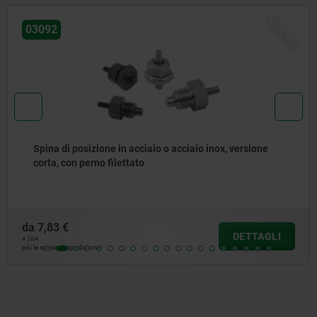
NUOV
03092
Spine di posizione in acciaio o acciaio inox con anello
di trazione in acciaio inox
da
5,36 €
DETTAGLI
+ IVA
più le spese di spedizione