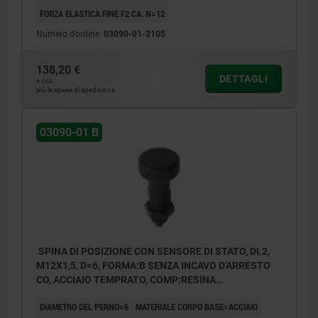
FORZA ELASTICA FINE F2 CA. N=12
Numero d’ordine:
03090-01-2105
138,20 €
DETTAGLI
+ IVA
più le spese di spedizione
03090-01 B
SPINA DI POSIZIONE CON SENSORE DI STATO, DI.2,
M12X1,5, D=6, FORMA:B SENZA INCAVO D'ARRESTO
CO, ACCIAIO TEMPRATO, COMP:RESINA
TERMOPLASTICA GRIGIO NERASTRO RAL7021,
DIAMETRO DEL PERNO=6
MATERIALE CORPO BASE=ACCIAIO
UN3091 CLASSE MERCI PERICOL.9