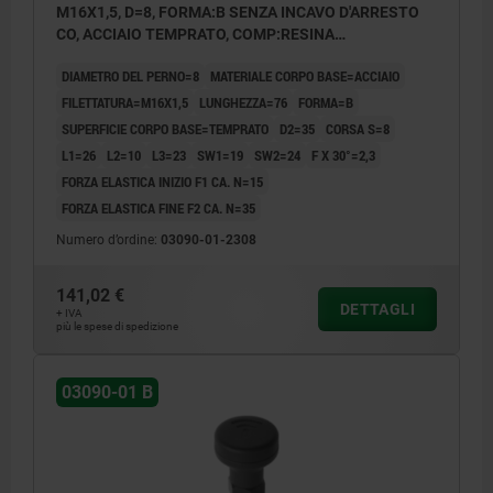
M16X1,5, D=8, FORMA:B SENZA INCAVO D'ARRESTO
CO, ACCIAIO TEMPRATO, COMP:RESINA
TERMOPLASTICA GRIGIO NERASTRO RAL7021,
DIAMETRO DEL PERNO=8
MATERIALE CORPO BASE=ACCIAIO
UN3091 CLASSE MERCI PERICOL.9
FILETTATURA=M16X1,5
LUNGHEZZA=76
FORMA=B
SUPERFICIE CORPO BASE=TEMPRATO
D2=35
CORSA S=8
L1=26
L2=10
L3=23
SW1=19
SW2=24
F X 30°=2,3
FORZA ELASTICA INIZIO F1 CA. N=15
FORZA ELASTICA FINE F2 CA. N=35
Numero d’ordine:
03090-01-2308
141,02 €
DETTAGLI
+ IVA
più le spese di spedizione
03090-01 B