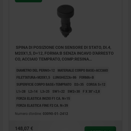
SPINA DI POSIZIONE CON SENSORE DI STATO, DI.4,
M20X1,5, D=12, FORMA:B SENZA INCAVO D'ARRESTO
CO, ACCIAIO TEMPRATO, COMP:RESINA
TERMOPLASTICA GRIGIO NERASTRO RAL7021,
DIAMETRO DEL PERNO=12
MATERIALE CORPO BASE=ACCIAIO
UN3091 CLASSE MERCI PERICOL.9
FILETTATURA=M20X1,5
LUNGHEZZA=86
FORMA=B
SUPERFICIE CORPO BASE=TEMPRATO
D2=35
CORSA S=12
L1=28
L2=14
L3=25
SW1=22
SW2=30
F X 30°=2,8
FORZA ELASTICA INIZIO F1 CA. N=15
FORZA ELASTICA FINE F2 CA. N=39
Numero d’ordine:
03090-01-2412
148,07 €