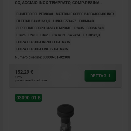
CO, ACCIAIO INOX TEMPRATO, COMP:RESINA
TERMOPLASTICA GRIGIO NERASTRO RAL7021,
DIAMETRO DEL PERNO=8
MATERIALE CORPO BASE=ACCIAIO INOX
UN3091 CLASSE MERCI PERICOL.9
FILETTATURA=M16X1,5
LUNGHEZZA=76
FORMA=B
SUPERFICIE CORPO BASE=TEMPRATO
D2=35
CORSA S=8
L1=26
L2=10
L3=23
SW1=19
SW2=24
F X 30°=2,3
FORZA ELASTICA INIZIO F1 CA. N=15
FORZA ELASTICA FINE F2 CA. N=35
Numero d’ordine:
03090-01-02308
152,29 €
DETTAGLI
+ IVA
più le spese di spedizione
03090-01 B