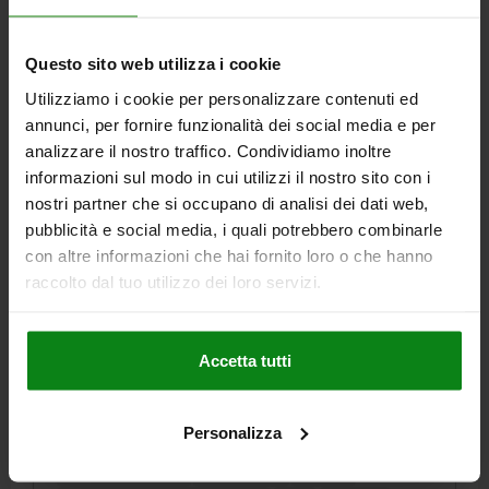
Numero d’ordine:
03090-01-02105
Questo sito web utilizza i cookie
146,66 €
DETTAGLI
Utilizziamo i cookie per personalizzare contenuti ed
+ IVA
più le spese di spedizione
annunci, per fornire funzionalità dei social media e per
analizzare il nostro traffico. Condividiamo inoltre
informazioni sul modo in cui utilizzi il nostro sito con i
03090-01 B
nostri partner che si occupano di analisi dei dati web,
pubblicità e social media, i quali potrebbero combinarle
con altre informazioni che hai fornito loro o che hanno
raccolto dal tuo utilizzo dei loro servizi.
Accetta tutti
SPINA DI POSIZIONE CON SENSORE DI STATO, DI.2,
M12X1,5, D=6, FORMA:B SENZA INCAVO D'ARRESTO
CO, ACCIAIO INOX TEMPRATO, COMP:RESINA
TERMOPLASTICA GRIGIO NERASTRO RAL7021,
Personalizza
DIAMETRO DEL PERNO=6
MATERIALE CORPO BASE=ACCIAIO INOX
UN3091 CLASSE MERCI PERICOL.9
FILETTATURA=M12X1,5
LUNGHEZZA=62
FORMA=B