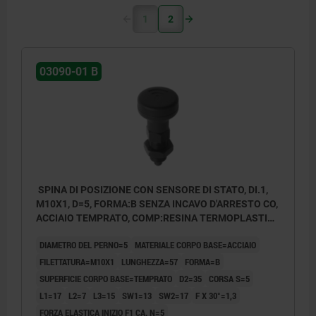
1
2
03090-01 B
SPINA DI POSIZIONE CON SENSORE DI STATO, DI.1,
M10X1, D=5, FORMA:B SENZA INCAVO D'ARRESTO CO,
ACCIAIO TEMPRATO, COMP:RESINA TERMOPLASTICA
GRIGIO NERASTRO RAL7021, UN3091 CLASSE MERCI
DIAMETRO DEL PERNO=5
MATERIALE CORPO BASE=ACCIAIO
PERICOL.9
FILETTATURA=M10X1
LUNGHEZZA=57
FORMA=B
SUPERFICIE CORPO BASE=TEMPRATO
D2=35
CORSA S=5
L1=17
L2=7
L3=15
SW1=13
SW2=17
F X 30°=1,3
FORZA ELASTICA INIZIO F1 CA. N=5