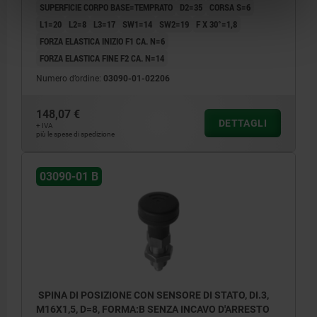
SUPERFICIE CORPO BASE=TEMPRATO
D2=35
CORSA S=6
L1=20
L2=8
L3=17
SW1=14
SW2=19
F X 30°=1,8
FORZA ELASTICA INIZIO F1 CA. N=6
FORZA ELASTICA FINE F2 CA. N=14
Numero d’ordine:
03090-01-02206
148,07 €
DETTAGLI
+ IVA
più le spese di spedizione
03090-01 B
SPINA DI POSIZIONE CON SENSORE DI STATO, DI.3,
M16X1,5, D=8, FORMA:B SENZA INCAVO D'ARRESTO