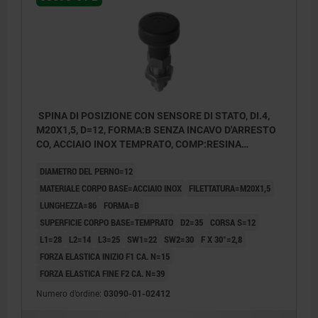
SPINA DI POSIZIONE CON SENSORE DI STATO, DI.4,
M20X1,5, D=12, FORMA:B SENZA INCAVO D'ARRESTO
CO, ACCIAIO INOX TEMPRATO, COMP:RESINA
TERMOPLASTICA GRIGIO NERASTRO RAL7021,
DIAMETRO DEL PERNO=12
UN3091 CLASSE MERCI PERICOL.9
MATERIALE CORPO BASE=ACCIAIO INOX
FILETTATURA=M20X1,5
LUNGHEZZA=86
FORMA=B
SUPERFICIE CORPO BASE=TEMPRATO
D2=35
CORSA S=12
L1=28
L2=14
L3=25
SW1=22
SW2=30
F X 30°=2,8
FORZA ELASTICA INIZIO F1 CA. N=15
FORZA ELASTICA FINE F2 CA. N=39
Numero d’ordine:
03090-01-02412