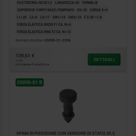
FILETTATURA=M12X1,5
LUNGHEZZA=62
FORMA=B
SUPERFICIE CORPO BASE=TEMPRATO
D2=35
CORSA S=6
L1=20
L2=8
L3=17
SW1=14
SW2=19
F X 30°=1,8
FORZA ELASTICA INIZIO F1 CA. N=6
FORZA ELASTICA FINE F2 CA. N=14
Numero d’ordine:
03090-01-2206
139,61 €
DETTAGLI
+ IVA
più le spese di spedizione
03090-01 B
SPINA DI POSIZIONE CON SENSORE DI STATO, DI.3,