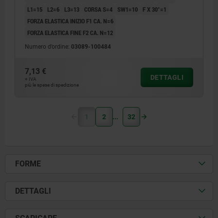
L1=15
L2=6
L3=13
CORSA S=4
SW1=10
F X 30°=1
FORZA ELASTICA INIZIO F1 CA. N=6
FORZA ELASTICA FINE F2 CA. N=12
Numero d’ordine:
03089-100484
7,13 €
DETTAGLI
+ IVA
più le spese di spedizione
1
2
32
FORME
DETTAGLI