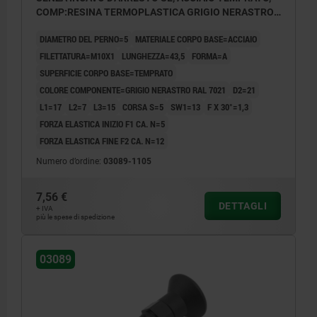
COMP:RESINA TERMOPLASTICA GRIGIO NERASTRO
RAL7021
DIAMETRO DEL PERNO=5
MATERIALE CORPO BASE=ACCIAIO
FILETTATURA=M10X1
LUNGHEZZA=43,5
FORMA=A
SUPERFICIE CORPO BASE=TEMPRATO
COLORE COMPONENTE=GRIGIO NERASTRO RAL 7021
D2=21
L1=17
L2=7
L3=15
CORSA S=5
SW1=13
F X 30°=1,3
FORZA ELASTICA INIZIO F1 CA. N=5
FORZA ELASTICA FINE F2 CA. N=12
Numero d’ordine:
03089-1105
7,56 €
DETTAGLI
+ IVA
più le spese di spedizione
03089