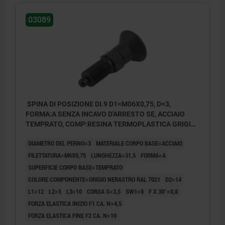
03089
Impugnatura a fungo in
materiale termoplastico.
SPINA DI POSIZIONE DI.9 D1=M06X0,75, D=3,
FORMA:A SENZA INCAVO D'ARRESTO SE, ACCIAIO
TEMPRATO, COMP:RESINA TERMOPLASTICA GRIGIO
NERASTRO RAL7021
DIAMETRO DEL PERNO=3
MATERIALE CORPO BASE=ACCIAIO
FILETTATURA=M6X0,75
LUNGHEZZA=31,5
FORMA=A
SUPERFICIE CORPO BASE=TEMPRATO
COLORE COMPONENTE=GRIGIO NERASTRO RAL 7021
D2=14
L1=12
L2=5
L3=10
CORSA S=3,5
SW1=8
F X 30°=0,8
FORZA ELASTICA INIZIO F1 CA. N=4,5
FORZA ELASTICA FINE F2 CA. N=10
Forma A: senza incavo d'arresto, senza