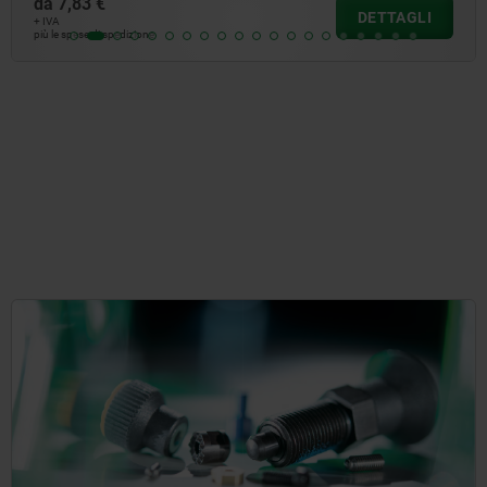
da
5,36 €
DETTAGLI
+ IVA
più le spese di spedizione