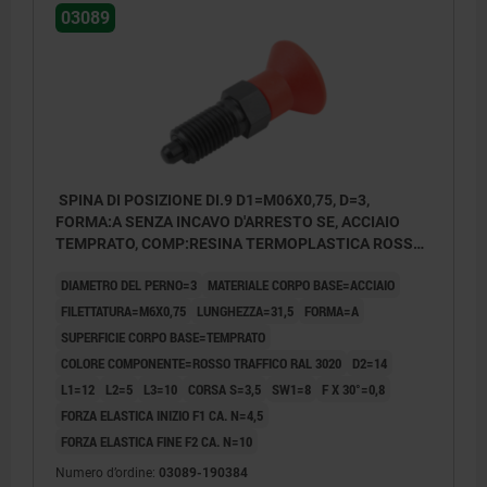
03089
SPINA DI POSIZIONE DI.9 D1=M06X0,75, D=3,
FORMA:A SENZA INCAVO D'ARRESTO SE, ACCIAIO
TEMPRATO, COMP:RESINA TERMOPLASTICA ROSSO
RAL3020
DIAMETRO DEL PERNO=3
MATERIALE CORPO BASE=ACCIAIO
FILETTATURA=M6X0,75
LUNGHEZZA=31,5
FORMA=A
SUPERFICIE CORPO BASE=TEMPRATO
COLORE COMPONENTE=ROSSO TRAFFICO RAL 3020
D2=14
L1=12
L2=5
L3=10
CORSA S=3,5
SW1=8
F X 30°=0,8
FORZA ELASTICA INIZIO F1 CA. N=4,5
FORZA ELASTICA FINE F2 CA. N=10
Numero d’ordine:
03089-190384