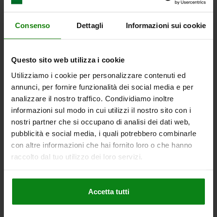
COLORE COMPONENTE=GRIGIO NERASTRO RAL 7021
D2=33
L1=28
L2=12
L3=25
CORSA S=10
SW1=22
F X 30°=2,8
Consenso
Dettagli
Informazioni sui cookie
FORZA ELASTICA INIZIO F1 CA. N=15
FORZA ELASTICA FINE F2 CA. N=34
Numero d’ordine:
03089-1410
Questo sito web utilizza i cookie
Utilizziamo i cookie per personalizzare contenuti ed
10,91 €
DETTAGLI
+ IVA
annunci, per fornire funzionalità dei social media e per
più le spese di spedizione
analizzare il nostro traffico. Condividiamo inoltre
informazioni sul modo in cui utilizzi il nostro sito con i
03089
nostri partner che si occupano di analisi dei dati web,
pubblicità e social media, i quali potrebbero combinarle
con altre informazioni che hai fornito loro o che hanno
raccolto dal tuo utilizzo dei loro servizi.
Accetta tutti
SPINA DI POSIZIONE DI.4 D1=M20X1,5, D=12,
FORMA:A SENZA INCAVO D'ARRESTO SE, ACCIAIO