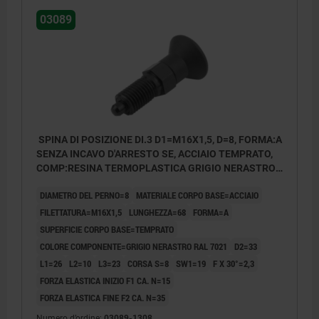
03089
SPINA DI POSIZIONE DI.3 D1=M16X1,5, D=8, FORMA:A
SENZA INCAVO D'ARRESTO SE, ACCIAIO TEMPRATO,
COMP:RESINA TERMOPLASTICA GRIGIO NERASTRO
RAL7021
DIAMETRO DEL PERNO=8
MATERIALE CORPO BASE=ACCIAIO
FILETTATURA=M16X1,5
LUNGHEZZA=68
FORMA=A
SUPERFICIE CORPO BASE=TEMPRATO
COLORE COMPONENTE=GRIGIO NERASTRO RAL 7021
D2=33
L1=26
L2=10
L3=23
CORSA S=8
SW1=19
F X 30°=2,3
FORZA ELASTICA INIZIO F1 CA. N=15
FORZA ELASTICA FINE F2 CA. N=35
Numero d’ordine:
03089-1308