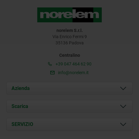
norelem S.r.l.
Via Enrico Fermi 9
35136 Padova
Centralino
+39 047 464 62 90
info@norelem.it
Azienda
Chi siamo
Scarica
Attualità
Documents
SERVIZIO
Contatti