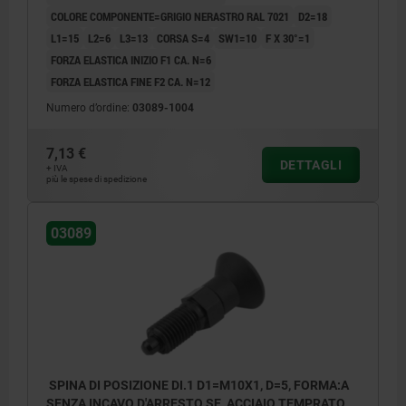
COLORE COMPONENTE=GRIGIO NERASTRO RAL 7021
D2=18
L1=15
L2=6
L3=13
CORSA S=4
SW1=10
F X 30°=1
FORZA ELASTICA INIZIO F1 CA. N=6
FORZA ELASTICA FINE F2 CA. N=12
Numero d’ordine:
03089-1004
7,13 €
DETTAGLI
+ IVA
più le spese di spedizione
03089
SPINA DI POSIZIONE DI.1 D1=M10X1, D=5, FORMA:A
SENZA INCAVO D'ARRESTO SE, ACCIAIO TEMPRATO,