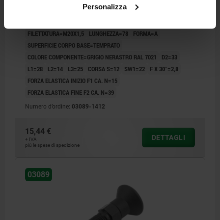
TEMPRATO, COMP:RESINA TERMOPLASTICA GRIGIO
Personalizza
NERASTRO RAL7021
DIAMETRO DEL PERNO=12
MATERIALE CORPO BASE=ACCIAIO
FILETTATURA=M20X1,5
LUNGHEZZA=78
FORMA=A
SUPERFICIE CORPO BASE=TEMPRATO
COLORE COMPONENTE=GRIGIO NERASTRO RAL 7021
D2=33
L1=28
L2=14
L3=25
CORSA S=12
SW1=22
F X 30°=2,8
FORZA ELASTICA INIZIO F1 CA. N=15
FORZA ELASTICA FINE F2 CA. N=39
Numero d’ordine:
03089-1412
15,44 €
DETTAGLI
+ IVA
più le spese di spedizione
03089