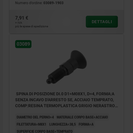
Numero d’ordine:
03089-1903
controdado
Forma B: senza incavo d'arresto, con
7,91 €
DETTAGLI
+ IVA
controdado
più le spese di spedizione
Forma C: con incavo d'arresto, senza
03089
controdado
Forma D: con incavo d'arresto, con
controdado
SPINA DI POSIZIONE DI.0 D1=M08X1, D=4, FORMA:A
SENZA INCAVO D'ARRESTO SE, ACCIAIO TEMPRATO,
COMP:RESINA TERMOPLASTICA GRIGIO NERASTRO
RAL7021
DIAMETRO DEL PERNO=4
MATERIALE CORPO BASE=ACCIAIO
FILETTATURA=M8X1
LUNGHEZZA=38,5
FORMA=A
SUPERFICIE CORPO BASE=TEMPRATO