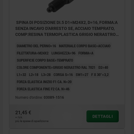
SPINA DI POSIZIONE DI.5 D1=M24X2, D=16, FORMA:A
SENZA INCAVO D'ARRESTO SE, ACCIAIO TEMPRATO,
COMP:RESINA TERMOPLASTICA GRIGIO NERASTRO
RAL7021
DIAMETRO DEL PERNO=16
MATERIALE CORPO BASE=ACCIAIO
FILETTATURA=M24X2
LUNGHEZZA=96
FORMA=A
SUPERFICIE CORPO BASE=TEMPRATO
COLORE COMPONENTE=GRIGIO NERASTRO RAL 7021
D2=40
L1=32
L2=18
L3=28
CORSA S=16
SW1=27
F X 30°=3,2
FORZA ELASTICA INIZIO F1 CA. N=20
FORZA ELASTICA FINE F2 CA. N=46
Numero d’ordine:
03089-1516
21,45 €
DETTAGLI
+ IVA
più le spese di spedizione