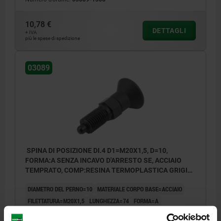
10,78 €
DETTAGLI
+ IVA
più le spese di spedizione
03089
SPINA DI POSIZIONE DI.4 D1=M20X1,5, D=10,
FORMA:A SENZA INCAVO D'ARRESTO SE, ACCIAIO
TEMPRATO, COMP:RESINA TERMOPLASTICA GRIGIO
NERASTRO RAL7021
DIAMETRO DEL PERNO=10
MATERIALE CORPO BASE=ACCIAIO
FILETTATURA=M20X1,5
LUNGHEZZA=74
FORMA=A
SUPERFICIE CORPO BASE=TEMPRATO