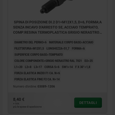
SPINA DI POSIZIONE DI.2 D1=M12X1,5, D=6, FORMA:A
SENZA INCAVO D'ARRESTO SE, ACCIAIO TEMPRATO,
COMP:RESINA TERMOPLASTICA GRIGIO NERASTRO
RAL7021
DIAMETRO DEL PERNO=6
MATERIALE CORPO BASE=ACCIAIO
FILETTATURA=M12X1,5
LUNGHEZZA=51,7
FORMA=A
SUPERFICIE CORPO BASE=TEMPRATO
COLORE COMPONENTE=GRIGIO NERASTRO RAL 7021
D2=25
L1=20
L2=8
L3=17
CORSA S=6
SW1=14
F X 30°=1,8
FORZA ELASTICA INIZIO F1 CA. N=6
FORZA ELASTICA FINE F2 CA. N=14
Numero d’ordine:
03089-1206
8,40 €
DETTAGLI
+ IVA
più le spese di spedizione