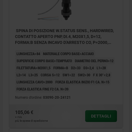
SPINA DI POSIZIONE W.STATUS SENS., HARDWIRED,
CONTATTO APERTO PNP, DI.4, M20X1,5, D=12,
FORMA:B SENZA INCAVO D'ARRESTO CO, P=2000,
ACCIAIO TEMPRATO, COMP:RESINA TERMOPLASTICA
LUNGHEZZA=84
MATERIALE CORPO BASE=ACCIAIO
GRIGIO NERASTRO RAL7021
SUPERFICIE CORPO BASE=TEMPRATO
DIAMETRO DEL PERNO=12
FILETTATURA=M20X1,5
FORMA=B
D2=33
D3=2,4
L1=28
L2=14
L3=25
CORSA S=12
SW1=22
SW2=30
F X 30°=2,8
LUNGHEZZA CAVO=2000
FORZA ELASTICA INIZIO F1 CA. N=15
FORZA ELASTICA FINE F2 CA. N=39
Numero d’ordine:
03090-20-24121
105,06 €
DETTAGLI
+ IVA
più le spese di spedizione