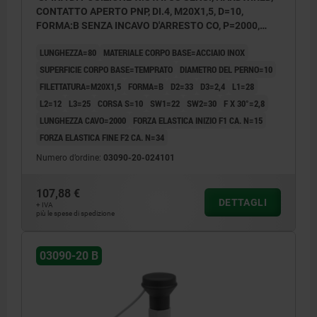
CONTATTO APERTO PNP, DI.4, M20X1,5, D=10,
FORMA:B SENZA INCAVO D'ARRESTO CO, P=2000,
ACCIAIO INOX TEMPRATO, COMP:RESINA
LUNGHEZZA=80
MATERIALE CORPO BASE=ACCIAIO INOX
TERMOPLASTICA GRIGIO NERASTRO RAL7021
SUPERFICIE CORPO BASE=TEMPRATO
DIAMETRO DEL PERNO=10
FILETTATURA=M20X1,5
FORMA=B
D2=33
D3=2,4
L1=28
L2=12
L3=25
CORSA S=10
SW1=22
SW2=30
F X 30°=2,8
LUNGHEZZA CAVO=2000
FORZA ELASTICA INIZIO F1 CA. N=15
FORZA ELASTICA FINE F2 CA. N=34
Numero d’ordine:
03090-20-024101
107,88 €
DETTAGLI
+ IVA
più le spese di spedizione
03090-20 B