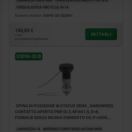
FORZA ELASTICA FINE F2 CA. N=14
Numero d’ordine:
03090-20-022061
100,83 €
DETTAGLI
+ IVA
più le spese di spedizione
03090-20 B
SPINA DI POSIZIONE W.STATUS SENS., HARDWIRED,
CONTATTO APERTO PNP, DI.3, M16X1,5, D=8,
FORMA:B SENZA INCAVO D'ARRESTO CO, P=2000,
ACCIAIO INOX TEMPRATO, COMP:RESINA
LUNGHEZZA=74
MATERIALE CORPO BASE=ACCIAIO INOX
TERMOPLASTICA GRIGIO NERASTRO RAL7021