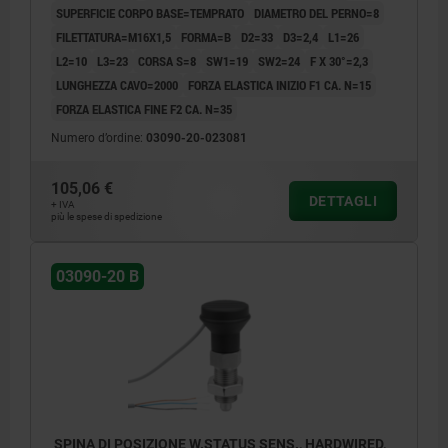
SUPERFICIE CORPO BASE=TEMPRATO
DIAMETRO DEL PERNO=8
FILETTATURA=M16X1,5
FORMA=B
D2=33
D3=2,4
L1=26
L2=10
L3=23
CORSA S=8
SW1=19
SW2=24
F X 30°=2,3
LUNGHEZZA CAVO=2000
FORZA ELASTICA INIZIO F1 CA. N=15
FORZA ELASTICA FINE F2 CA. N=35
Numero d’ordine:
03090-20-023081
105,06 €
DETTAGLI
+ IVA
più le spese di spedizione
03090-20 B
SPINA DI POSIZIONE W.STATUS SENS., HARDWIRED,