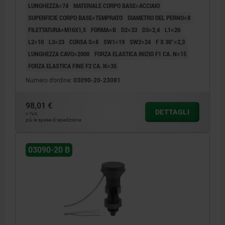
LUNGHEZZA=74
MATERIALE CORPO BASE=ACCIAIO
GRIGIO NERASTRO RAL7021
SUPERFICIE CORPO BASE=TEMPRATO
DIAMETRO DEL PERNO=8
FILETTATURA=M16X1,5
FORMA=B
D2=33
D3=2,4
L1=26
L2=10
L3=23
CORSA S=8
SW1=19
SW2=24
F X 30°=2,3
LUNGHEZZA CAVO=2000
FORZA ELASTICA INIZIO F1 CA. N=15
FORZA ELASTICA FINE F2 CA. N=35
Numero d’ordine:
03090-20-23081
98,01 €
DETTAGLI
+ IVA
più le spese di spedizione
03090-20 B