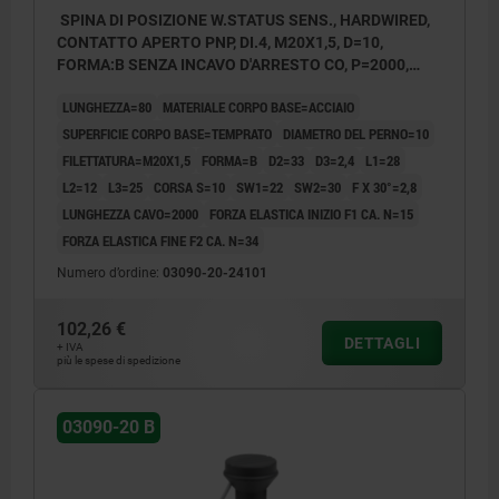
SPINA DI POSIZIONE W.STATUS SENS., HARDWIRED,
CONTATTO APERTO PNP, DI.4, M20X1,5, D=10,
FORMA:B SENZA INCAVO D'ARRESTO CO, P=2000,
ACCIAIO TEMPRATO, COMP:RESINA TERMOPLASTICA
LUNGHEZZA=80
MATERIALE CORPO BASE=ACCIAIO
GRIGIO NERASTRO RAL7021
SUPERFICIE CORPO BASE=TEMPRATO
DIAMETRO DEL PERNO=10
FILETTATURA=M20X1,5
FORMA=B
D2=33
D3=2,4
L1=28
L2=12
L3=25
CORSA S=10
SW1=22
SW2=30
F X 30°=2,8
LUNGHEZZA CAVO=2000
FORZA ELASTICA INIZIO F1 CA. N=15
FORZA ELASTICA FINE F2 CA. N=34
Numero d’ordine:
03090-20-24101
102,26 €
DETTAGLI
+ IVA
più le spese di spedizione
03090-20 B