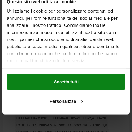
Questo sito web utilizza i cookie
99,43 €
DETTAGLI
Utilizziamo i cookie per personalizzare contenuti ed
+ IVA
più le spese di spedizione
annunci, per fornire funzionalità dei social media e per
analizzare il nostro traffico. Condividiamo inoltre
03090-20 B
informazioni sul modo in cui utilizzi il nostro sito con i
nostri partner che si occupano di analisi dei dati web,
pubblicità e social media, i quali potrebbero combinarle
con altre informazioni che hai fornito loro o che hanno
raccolto dal tuo utilizzo dei loro servizi.
SPINA DI POSIZIONE W.STATUS SENS., HARDWIRED,
Accetta tutti
CONTATTO APERTO PNP, DI.2, M12X1,5, D=6,
FORMA:B SENZA INCAVO D'ARRESTO CO, P=2000,
ACCIAIO INOX TEMPRATO, COMP:RESINA
Personalizza
LUNGHEZZA=56
MATERIALE CORPO BASE=ACCIAIO INOX
TERMOPLASTICA GRIGIO NERASTRO RAL7021
SUPERFICIE CORPO BASE=TEMPRATO
DIAMETRO DEL PERNO=6
FILETTATURA=M12X1,5
FORMA=B
D2=25
D3=2,4
L1=20
L2=8
L3=17
CORSA S=6
SW1=14
SW2=19
F X 30°=1,8
LUNGHEZZA CAVO=2000
FORZA ELASTICA INIZIO F1 CA. N=6