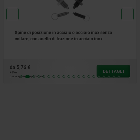
Spina di posizione in acciaio o acciaio inox, versione
corta, con perno filettato
da
7,83 €
DETTAGLI
+ IVA
più le spese di spedizione