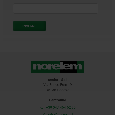
norelem S.r.l.
Via Enrico Fermi 9
35136 Padova
Centralino
+39 047 464 62 90
info@norelem.it