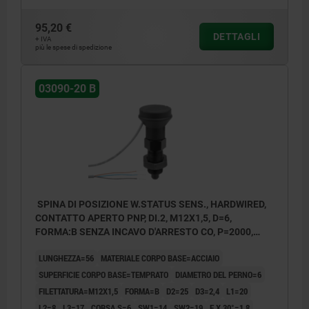
controdado
95,20 €
DETTAGLI
Forma B: senza incavo d'arresto, con
+ IVA
più le spese di spedizione
controdado
Forma C: con incavo d'arresto, senza
03090-20 B
controdado
Forma D: con incavo d'arresto, con
controdado
P = lunghezza cavo
SPINA DI POSIZIONE W.STATUS SENS., HARDWIRED,
CONTATTO APERTO PNP, DI.2, M12X1,5, D=6,
FORMA:B SENZA INCAVO D'ARRESTO CO, P=2000,
BN = marrone
ACCIAIO TEMPRATO, COMP:RESINA TERMOPLASTICA
LUNGHEZZA=56
MATERIALE CORPO BASE=ACCIAIO
GRIGIO NERASTRO RAL7021
BK = nero
SUPERFICIE CORPO BASE=TEMPRATO
DIAMETRO DEL PERNO=6
BU = blu
FILETTATURA=M12X1,5
FORMA=B
D2=25
D3=2,4
L1=20
L2=8
L3=17
CORSA S=6
SW1=14
SW2=19
F X 30°=1,8