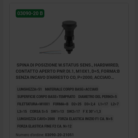
03090-20 B
SPINA DI POSIZIONE W.STATUS SENS., HARDWIRED,
CONTATTO APERTO PNP, DI.1, M10X1, D=5, FORMA:B
SENZA INCAVO D'ARRESTO CO, P=2000, ACCIAIO
TEMPRATO, COMP:RESINA TERMOPLASTICA GRIGIO
LUNGHEZZA=51
MATERIALE CORPO BASE=ACCIAIO
NERASTRO RAL7021
SUPERFICIE CORPO BASE=TEMPRATO
DIAMETRO DEL PERNO=5
FILETTATURA=M10X1
FORMA=B
D2=25
D3=2,4
L1=17
L2=7
L3=15
CORSA S=5
SW1=13
SW2=17
F X 30°=1,3
LUNGHEZZA CAVO=2000
FORZA ELASTICA INIZIO F1 CA. N=5
FORZA ELASTICA FINE F2 CA. N=12
Numero d’ordine:
03090-20-21051
Forma A: senza incavo d'arresto, senza