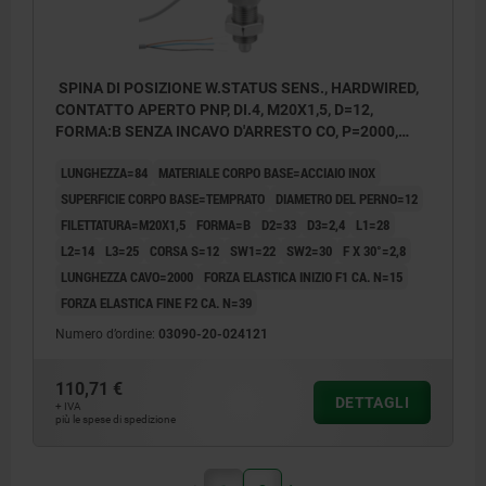
SPINA DI POSIZIONE W.STATUS SENS., HARDWIRED,
CONTATTO APERTO PNP, DI.4, M20X1,5, D=12,
FORMA:B SENZA INCAVO D'ARRESTO CO, P=2000,
ACCIAIO INOX TEMPRATO, COMP:RESINA
LUNGHEZZA=84
MATERIALE CORPO BASE=ACCIAIO INOX
TERMOPLASTICA GRIGIO NERASTRO RAL7021
SUPERFICIE CORPO BASE=TEMPRATO
DIAMETRO DEL PERNO=12
FILETTATURA=M20X1,5
FORMA=B
D2=33
D3=2,4
L1=28
L2=14
L3=25
CORSA S=12
SW1=22
SW2=30
F X 30°=2,8
LUNGHEZZA CAVO=2000
FORZA ELASTICA INIZIO F1 CA. N=15
FORZA ELASTICA FINE F2 CA. N=39
Numero d’ordine:
03090-20-024121
110,71 €
DETTAGLI
+ IVA
più le spese di spedizione