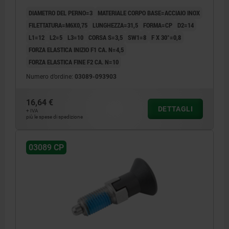
TERMOPLASTICA O NERASTRO RAL7021
DIAMETRO DEL PERNO=3
MATERIALE CORPO BASE=ACCIAIO INOX
FILETTATURA=M6X0,75
LUNGHEZZA=31,5
FORMA=CP
D2=14
L1=12
L2=5
L3=10
CORSA S=3,5
SW1=8
F X 30°=0,8
FORZA ELASTICA INIZIO F1 CA. N=4,5
FORZA ELASTICA FINE F2 CA. N=10
Numero d’ordine:
03089-093903
16,64 €
DETTAGLI
+ IVA
più le spese di spedizione
03089 CP