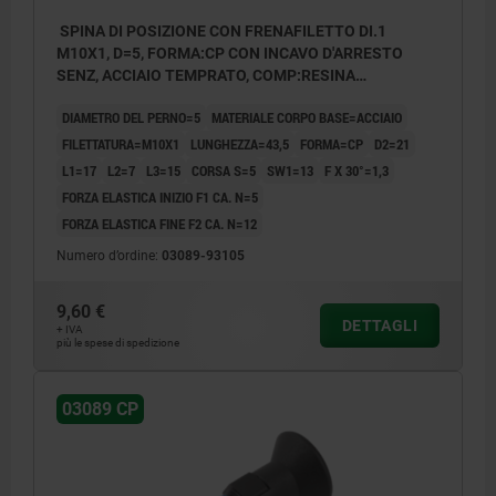
SPINA DI POSIZIONE CON FRENAFILETTO DI.1
M10X1, D=5, FORMA:CP CON INCAVO D'ARRESTO
SENZ, ACCIAIO TEMPRATO, COMP:RESINA
TERMOPLASTICA O NERASTRO RAL7021
DIAMETRO DEL PERNO=5
MATERIALE CORPO BASE=ACCIAIO
FILETTATURA=M10X1
LUNGHEZZA=43,5
FORMA=CP
D2=21
L1=17
L2=7
L3=15
CORSA S=5
SW1=13
F X 30°=1,3
FORZA ELASTICA INIZIO F1 CA. N=5
FORZA ELASTICA FINE F2 CA. N=12
Numero d’ordine:
03089-93105
9,60 €
DETTAGLI
+ IVA
più le spese di spedizione
03089 CP