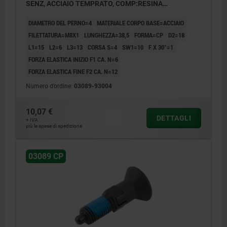
SENZ, ACCIAIO TEMPRATO, COMP:RESINA
TERMOPLASTICA O NERASTRO RAL7021
DIAMETRO DEL PERNO=4
MATERIALE CORPO BASE=ACCIAIO
FILETTATURA=M8X1
LUNGHEZZA=38,5
FORMA=CP
D2=18
L1=15
L2=6
L3=13
CORSA S=4
SW1=10
F X 30°=1
FORZA ELASTICA INIZIO F1 CA. N=6
FORZA ELASTICA FINE F2 CA. N=12
Numero d’ordine:
03089-93004
10,07 €
DETTAGLI
+ IVA
più le spese di spedizione
03089 CP