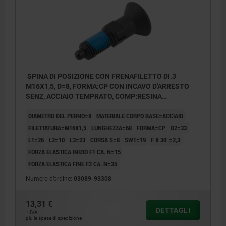
SPINA DI POSIZIONE CON FRENAFILETTO DI.3
M16X1,5, D=8, FORMA:CP CON INCAVO D'ARRESTO
SENZ, ACCIAIO TEMPRATO, COMP:RESINA
TERMOPLASTICA O NERASTRO RAL7021
DIAMETRO DEL PERNO=8
MATERIALE CORPO BASE=ACCIAIO
FILETTATURA=M16X1,5
LUNGHEZZA=68
FORMA=CP
D2=33
L1=26
L2=10
L3=23
CORSA S=8
SW1=19
F X 30°=2,3
FORZA ELASTICA INIZIO F1 CA. N=15
FORZA ELASTICA FINE F2 CA. N=35
Numero d’ordine:
03089-93308
13,31 €
DETTAGLI
+ IVA
più le spese di spedizione