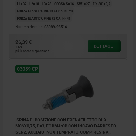
L1=32
L2=18
L3=28
CORSA S=16
SW1=27
F X 30°=3,2
FORZA ELASTICA INIZIO F1 CA. N=20
FORZA ELASTICA FINE F2 CA. N=46
Numero d’ordine:
03089-93516
26,39 €
DETTAGLI
+ IVA
più le spese di spedizione
03089 CP
SPINA DI POSIZIONE CON FRENAFILETTO DI.9
M06X0,75, D=3, FORMA:CP CON INCAVO D'ARRESTO
SENZ, ACCIAIO INOX TEMPRATO, COMP:RESINA