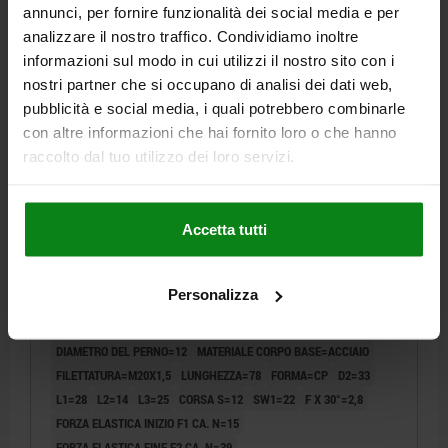
annunci, per fornire funzionalità dei social media e per
21,11 €
DETTAGLI
analizzare il nostro traffico. Condividiamo inoltre
+ IVA
più le spese di spedizione
informazioni sul modo in cui utilizzi il nostro sito con i
nostri partner che si occupano di analisi dei dati web,
03089 CP
pubblicità e social media, i quali potrebbero combinarle
con altre informazioni che hai fornito loro o che hanno
raccolto dal tuo utilizzo dei loro servizi.
Accetta tutti
SPINA DI POSIZIONE CON FRENAFILETTO DI.4
M20X1,5, D=12, FORMA:CP CON INCAVO D'ARRESTO
Personalizza
SENZ, ACCIAIO TEMPRATO, COMP:RESINA
TERMOPLASTICA O NERASTRO RAL7021
DIAMETRO DEL PERNO=12
MATERIALE CORPO BASE=ACCIAIO
FILETTATURA=M20X1,5
LUNGHEZZA=78
FORMA=CP
D2=33
L1=28
L2=14
L3=25
CORSA S=12
SW1=22
F X 30°=2,8
FORZA ELASTICA INIZIO F1 CA. N=15
FORZA ELASTICA FINE F2 CA. N=39