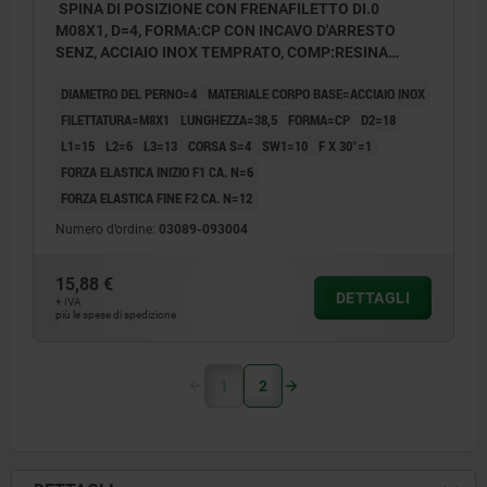
SPINA DI POSIZIONE CON FRENAFILETTO DI.0
M08X1, D=4, FORMA:CP CON INCAVO D'ARRESTO
SENZ, ACCIAIO INOX TEMPRATO, COMP:RESINA
TERMOPLASTICA O NERASTRO RAL7021
DIAMETRO DEL PERNO=4
MATERIALE CORPO BASE=ACCIAIO INOX
FILETTATURA=M8X1
LUNGHEZZA=38,5
FORMA=CP
D2=18
L1=15
L2=6
L3=13
CORSA S=4
SW1=10
F X 30°=1
FORZA ELASTICA INIZIO F1 CA. N=6
FORZA ELASTICA FINE F2 CA. N=12
Numero d’ordine:
03089-093004
15,88 €
DETTAGLI
+ IVA
più le spese di spedizione
1
2