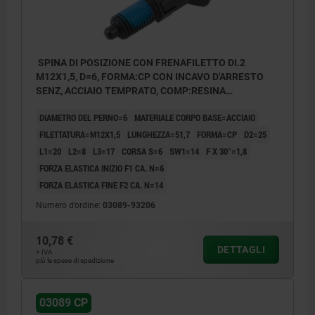
SPINA DI POSIZIONE CON FRENAFILETTO DI.2
M12X1,5, D=6, FORMA:CP CON INCAVO D'ARRESTO
SENZ, ACCIAIO TEMPRATO, COMP:RESINA
TERMOPLASTICA O NERASTRO RAL7021
DIAMETRO DEL PERNO=6
MATERIALE CORPO BASE=ACCIAIO
FILETTATURA=M12X1,5
LUNGHEZZA=51,7
FORMA=CP
D2=25
L1=20
L2=8
L3=17
CORSA S=6
SW1=14
F X 30°=1,8
FORZA ELASTICA INIZIO F1 CA. N=6
FORZA ELASTICA FINE F2 CA. N=14
Numero d’ordine:
03089-93206
10,78 €
DETTAGLI
+ IVA
più le spese di spedizione
03089 CP