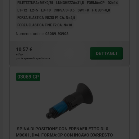
FILETTATURA=M6X0,75
LUNGHEZZA=31,5
FORMA=CP
D2=14
L1=12
L2=5
L3=10
CORSA S=3,5
SW1=8
F X 30°=0,8
FORZA ELASTICA INIZIO F1 CA. N=4,5
FORZA ELASTICA FINE F2 CA. N=10
Numero d’ordine:
03089-93903
10,57 €
DETTAGLI
+ IVA
più le spese di spedizione
03089 CP
SPINA DI POSIZIONE CON FRENAFILETTO DI.0
M08X1, D=4, FORMA:CP CON INCAVO D'ARRESTO