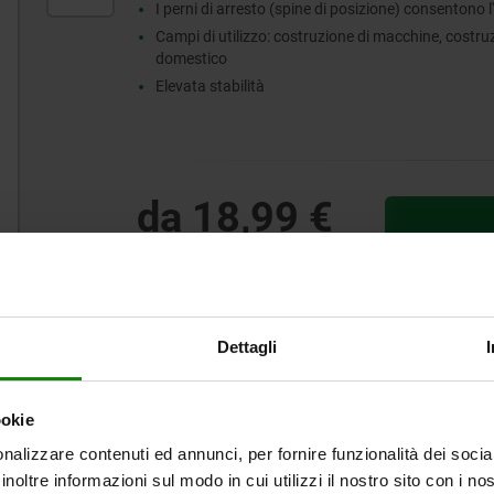
I perni di arresto (spine di posizione) consentono l
Campi di utilizzo: costruzione di macchine, costruzi
domestico
Elevata stabilità
da
18,99 €
+ IVA
più le spese di spedizione
Dettagli
ookie
CURRENT
CURRENT
OTTI
DETTAGLI
CAD
TAB:
TAB:
nalizzare contenuti ed annunci, per fornire funzionalità dei socia
inoltre informazioni sul modo in cui utilizzi il nostro sito con i n