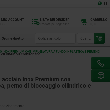
IT
L MIO ACCOUNT
LISTA DEI DESIDERI
CARRELLO
OGIN
Prodotti per segnalibri
0,00 €
productCode
qty
Ordine diretto
IAIO INOX PREMIUM CON IMPUGNATURA A FUNGO IN PLASTICA E PERNO DI
O CILINDRICO E CONTRODADO
 o acciaio inox Premium con
a, perno di bloccaggio cilindrico e
di posizionamento