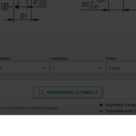
1
L
Forma
M10x1
43,5
B
INGRANDISCI LA TABELLA
M12x1,5
51,7
M16x1,5
68
Disponibile a mag
volte al giorno a intervalli regolari.
Disponibile entro 
M20x1,5
74