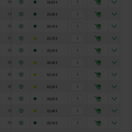
10
3,5
8
—
0,8
3
24,63 €
13
4
10
—
1
7
23,48 €
15
5
13
—
1,3
4
20,10 €
17
6
14
—
1,8
7
23,75 €
23
8
19
—
2,3
15
33,24 €
25
10
22
—
2,8
15
36,48 €
25
12
22
—
2,8
15
53,10 €
28
16
27
—
3,2
20
63,20 €
10
3,5
8
—
0,8
3
24,63 €
13
4
10
—
1
7
23,48 €
15
5
13
—
1,3
4
20,10 €