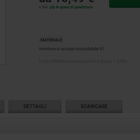
+ IVA
più le spese di spedizione
MATERIALE
Versione in acciaio inossidabile A1:
Corpo filettato e impugnatura a fungo 1.4305.
Perno di bloccaggio temprato 1.4034.
Perno di bloccaggio non temprato 1.4305.
DETTAGLI
SCARICARE
Versione in acciaio inox A4:
Corpo filettato, impugnatura a fungo e perno di blo
1.4404.