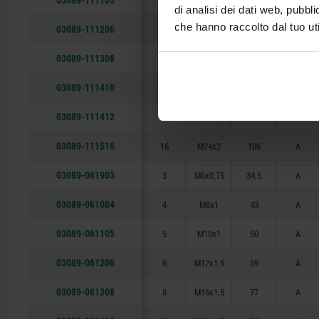
5
M10x1
50
A
di analisi dei dati web, pubbl
che hanno raccolto dal tuo uti
03089-111206
6
M12x1,5
59
A
03089-111308
8
M16x1,5
77
A
03089-111410
10
M20x1,5
83
A
03089-111412
12
M20x1,5
87
A
03089-111516
16
M24x2
106
A
03089-061903
3
M6x0,75
34,5
A
03089-061004
4
M8x1
43
A
03089-061105
5
M10x1
50
A
03089-061206
6
M12x1,5
59
A
03089-061308
8
M16x1,5
77
A