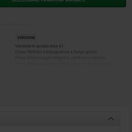
SELEZIONARE PRIMA UNA VARIANTE
VERSIONE
Versione in acciaio inox A1:
Corpo filettato e impugnatura a fungo grezzi.
Perno di bloccaggio temprato, rettificato e grezzo.
Perno di bloccaggio non temprato e rettificato, grezzo.
Versione in acciaio inox A4:
corpo filettato grezzo.
Impugnatura a fungo grezza o sabbiata.
Perno di bloccaggio rettificato e nichelato chimicamente.
Perno di bloccaggio rettificato, grezzo.
ccaggio