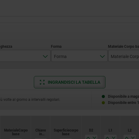
Forma
Materiale Cor
A
acciaio i
B
INGRANDISCI LA TABELLA
31,5
C
Disponibile a mag
34,5
volte al giorno a intervalli regolari.
Disponibile entro 
D
38,5
43
Materiale Corpo
Materiale Corpo
Chiave
Chiave
Superficie corpo
Superficie corpo
D2
D2
L1
L1
L2
L2
base
base
in
in
base
base
43,5
acciaio
acciaio