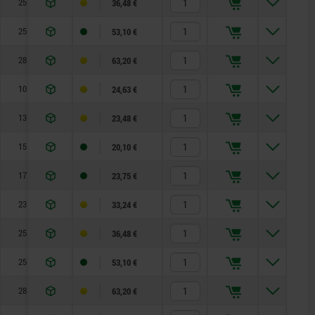
25
10
22
—
2,8
15
36,48 €
25
12
22
—
2,8
15
53,10 €
28
16
27
—
3,2
20
63,20 €
10
3,5
8
—
0,8
3
24,63 €
13
4
10
—
1
7
23,48 €
15
5
13
—
1,3
4
20,10 €
17
6
14
—
1,8
7
23,75 €
23
8
19
—
2,3
15
33,24 €
25
10
22
—
2,8
15
36,48 €
25
12
22
—
2,8
15
53,10 €
28
16
27
—
3,2
20
63,20 €