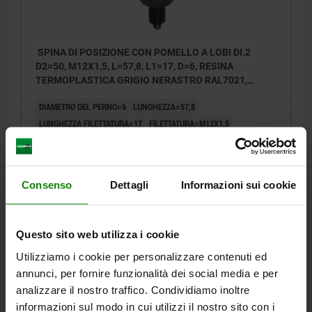
SPINA DI POSIZIONE CON POMELLO A LOBI DI.2
D2=50, M12X1,5, L=57,8, L1=17, D=6, RESINA
TERMOPLASTICA GRIGIO NERASTRO RAL7021,
COMP:ACCIAIO TEMPRATO, RETTIFICATO E B,
DIAMETRO DEL PERNO=6
LUNGHEZZA=57,8
COPERCHIO:GRIGIO RAL7035
LUNGHEZZA FILETTATURA=17
FILETTATURA=M12X1,5
DIMENSIONI=2
COLORE COPERCHIO =GRIGIO LUCE RAL 7035
DIAMETRO ESTERNO=50
D3=22,2
D4=28,2
H1=17,8
H2=11,5
CORSA S=6
SW=14
Consenso
Dettagli
Informazioni sui cookie
Numero d’ordine:
03190-12065
10,25 €
Questo sito web utilizza i cookie
DETTAGLI
+ IVA
più le spese di spedizione
Utilizziamo i cookie per personalizzare contenuti ed
annunci, per fornire funzionalità dei social media e per
03190
analizzare il nostro traffico. Condividiamo inoltre
informazioni sul modo in cui utilizzi il nostro sito con i