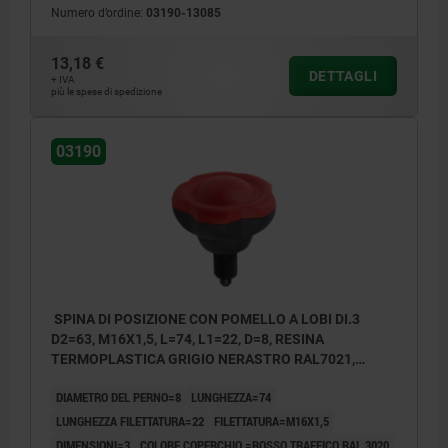
Numero d’ordine:
03190-13085
13,18 €
DETTAGLI
+ IVA
più le spese di spedizione
03190
SPINA DI POSIZIONE CON POMELLO A LOBI DI.3
D2=63, M16X1,5, L=74, L1=22, D=8, RESINA
TERMOPLASTICA GRIGIO NERASTRO RAL7021,
COMP:ACCIAIO TEMPRATO, RETTIFICATO E B,
DIAMETRO DEL PERNO=8
LUNGHEZZA=74
COPERCHIO:ROSSO RAL3020
LUNGHEZZA FILETTATURA=22
FILETTATURA=M16X1,5
DIMENSIONI=3
COLORE COPERCHIO =ROSSO TRAFFICO RAL 3020