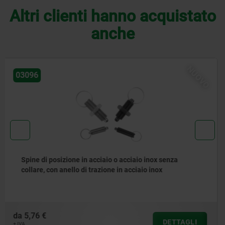
Altri clienti hanno acquistato
anche
NUOVO
03092
Spina di posizione in acciaio o acciaio inox, versione
corta, con perno filettato
da
7,83 €
DETTAGLI
+ IVA