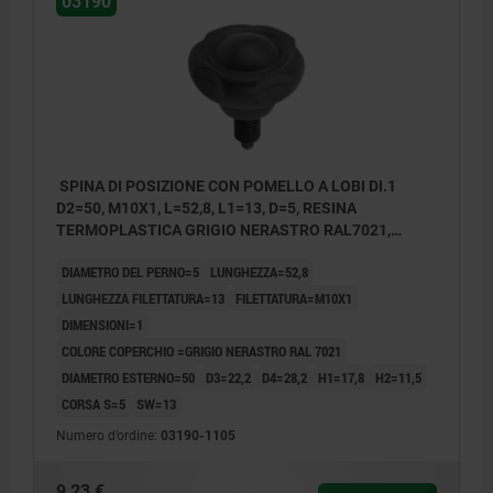
03190
SPINA DI POSIZIONE CON POMELLO A LOBI DI.1
D2=50, M10X1, L=52,8, L1=13, D=5, RESINA
TERMOPLASTICA GRIGIO NERASTRO RAL7021,
COMP:ACCIAIO TEMPRATO, RETTIFICATO E B,
DIAMETRO DEL PERNO=5
LUNGHEZZA=52,8
COP.:GRIGIO NERAST. RAL7021
LUNGHEZZA FILETTATURA=13
FILETTATURA=M10X1
DIMENSIONI=1
COLORE COPERCHIO =GRIGIO NERASTRO RAL 7021
DIAMETRO ESTERNO=50
D3=22,2
D4=28,2
H1=17,8
H2=11,5
CORSA S=5
SW=13
Numero d’ordine:
03190-1105
9,23 €