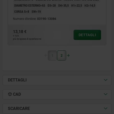
DIAMETRO ESTERNO=63
D3=28
D4=35,5
H1=22,5
H2=14,5
CORSA S=8
SW=19
Numero d’ordine:
03190-13086
13,18 €
DETTAGLI
+ IVA
più le spese di spedizione
1
2
DETTAGLI
CAD
SCARICARE