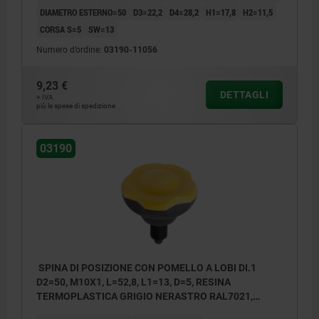
DIAMETRO ESTERNO=50
D3=22,2
D4=28,2
H1=17,8
H2=11,5
CORSA S=5
SW=13
Numero d’ordine:
03190-11056
9,23 €
DETTAGLI
+ IVA
più le spese di spedizione
03190
SPINA DI POSIZIONE CON POMELLO A LOBI DI.1
D2=50, M10X1, L=52,8, L1=13, D=5, RESINA
TERMOPLASTICA GRIGIO NERASTRO RAL7021,
COMP:ACCIAIO TEMPRATO, RETTIFICATO E B,