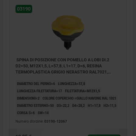
03190
SPINA DI POSIZIONE CON POMELLO A LOBI DI.2
D2=50, M12X1,5, L=57,8, L1=17, D=6, RESINA
TERMOPLASTICA GRIGIO NERASTRO RAL7021,
COMP:ACCIAIO TEMPRATO, RETTIFICATO E B,
DIAMETRO DEL PERNO=6
LUNGHEZZA=57,8
COPERCHIO:GIALLO RAL1021
LUNGHEZZA FILETTATURA=17
FILETTATURA=M12X1,5
DIMENSIONI=2
COLORE COPERCHIO =GIALLO NAVONE RAL 1021
DIAMETRO ESTERNO=50
D3=22,2
D4=28,2
H1=17,8
H2=11,5
CORSA S=6
SW=14
Numero d’ordine:
03190-12067