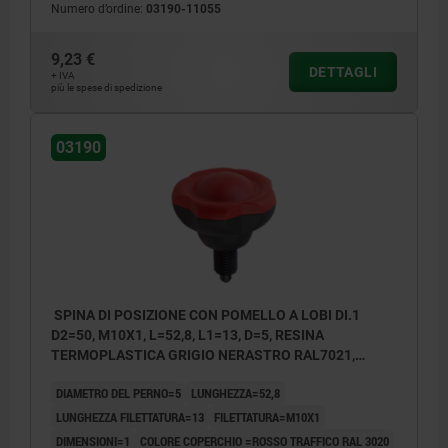
Numero d’ordine:
03190-11055
9,23 €
DETTAGLI
+ IVA
più le spese di spedizione
03190
SPINA DI POSIZIONE CON POMELLO A LOBI DI.1
D2=50, M10X1, L=52,8, L1=13, D=5, RESINA
TERMOPLASTICA GRIGIO NERASTRO RAL7021,
COMP:ACCIAIO TEMPRATO, RETTIFICATO E B,
DIAMETRO DEL PERNO=5
LUNGHEZZA=52,8
COPERCHIO:ROSSO RAL3020
LUNGHEZZA FILETTATURA=13
FILETTATURA=M10X1
DIMENSIONI=1
COLORE COPERCHIO =ROSSO TRAFFICO RAL 3020