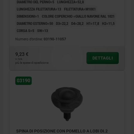
DIAMETRO DEL PERNO=5
LUNGHEZZA=52,8
COPERCHIO:GIALLO RAL1021
LUNGHEZZA FILETTATURA=13
FILETTATURA=M10X1
DIMENSIONI=1
COLORE COPERCHIO =GIALLO NAVONE RAL 1021
DIAMETRO ESTERNO=50
D3=22,2
D4=28,2
H1=17,8
H2=11,5
CORSA S=5
SW=13
Numero d’ordine:
03190-11057
9,23 €
DETTAGLI
+ IVA
più le spese di spedizione
03190
SPINA DI POSIZIONE CON POMELLO A LOBI DI.2