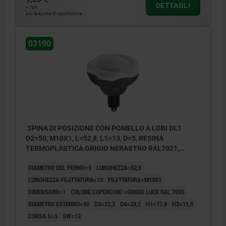
DETTAGLI
+ IVA
più le spese di spedizione
03190
SPINA DI POSIZIONE CON POMELLO A LOBI DI.1
D2=50, M10X1, L=52,8, L1=13, D=5, RESINA
TERMOPLASTICA GRIGIO NERASTRO RAL7021,
COMP:ACCIAIO TEMPRATO, RETTIFICATO E B,
DIAMETRO DEL PERNO=5
LUNGHEZZA=52,8
COPERCHIO:GRIGIO RAL7035
LUNGHEZZA FILETTATURA=13
FILETTATURA=M10X1
DIMENSIONI=1
COLORE COPERCHIO =GRIGIO LUCE RAL 7035
DIAMETRO ESTERNO=50
D3=22,2
D4=28,2
H1=17,8
H2=11,5
CORSA S=5
SW=13