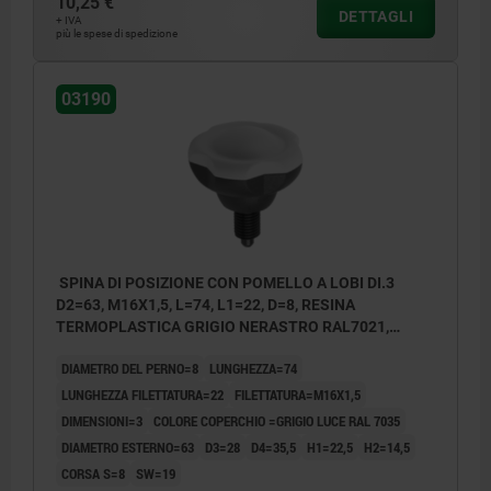
10,25 €
DETTAGLI
+ IVA
più le spese di spedizione
03190
SPINA DI POSIZIONE CON POMELLO A LOBI DI.3
D2=63, M16X1,5, L=74, L1=22, D=8, RESINA
TERMOPLASTICA GRIGIO NERASTRO RAL7021,
COMP:ACCIAIO TEMPRATO, RETTIFICATO E B,
DIAMETRO DEL PERNO=8
LUNGHEZZA=74
COPERCHIO:GRIGIO RAL7035
LUNGHEZZA FILETTATURA=22
FILETTATURA=M16X1,5
DIMENSIONI=3
COLORE COPERCHIO =GRIGIO LUCE RAL 7035
DIAMETRO ESTERNO=63
D3=28
D4=35,5
H1=22,5
H2=14,5
CORSA S=8
SW=19