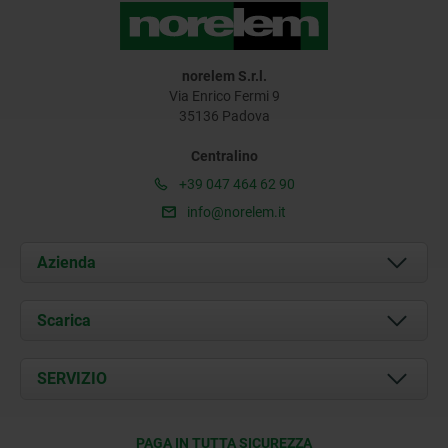
norelem S.r.l.
Via Enrico Fermi 9
35136 Padova
Centralino
+39 047 464 62 90
info@norelem.it
Azienda
Chi siamo
Scarica
Attualità
Documents
SERVIZIO
Contatti
Condizioni di fornitura
PAGA IN TUTTA SICUREZZA