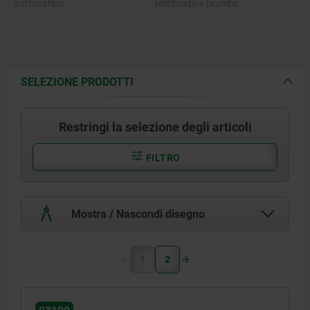
automatico.
rettificato e brunito.
Impugnatura in materiale
Impugnatura grigio nerastro
termoplastico.
RAL7021.
SELEZIONE PRODOTTI
Restringi la selezione degli articoli
FILTRO
Mostra / Nascondi disegno
1
2