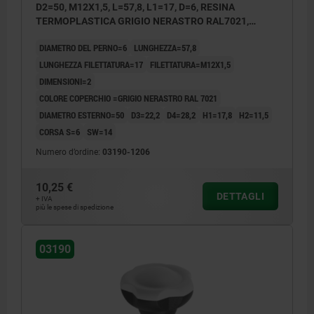
D2=50, M12X1,5, L=57,8, L1=17, D=6, RESINA
TERMOPLASTICA GRIGIO NERASTRO RAL7021,
COMP:ACCIAIO TEMPRATO, RETTIFICATO E B,
DIAMETRO DEL PERNO=6
LUNGHEZZA=57,8
COP.:GRIGIO NERAST. RAL7021
LUNGHEZZA FILETTATURA=17
FILETTATURA=M12X1,5
DIMENSIONI=2
COLORE COPERCHIO =GRIGIO NERASTRO RAL 7021
DIAMETRO ESTERNO=50
D3=22,2
D4=28,2
H1=17,8
H2=11,5
CORSA S=6
SW=14
Numero d’ordine:
03190-1206
10,25 €
DETTAGLI
+ IVA
più le spese di spedizione
03190