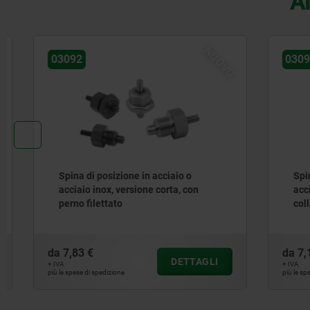
Al
NUOVO
03092
03097
Spina di posizione in acciaio o
Spine di p
acciaio inox, versione corta, con
acciaio in
perno filettato
collare, 
plastica
da
7,83 €
da
7,10 €
DETTAGLI
+ IVA
+ IVA
più le spese di spedizione
più le spese di sp