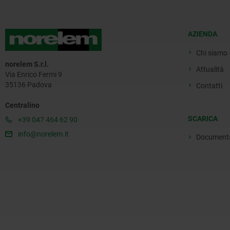
AZIENDA
Chi siamo
norelem S.r.l.
Attualità
Via Enrico Fermi 9
35136 Padova
Contatti
Centralino
SCARICA
+39 047 464 62 90
info@norelem.it
Document