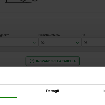
D2
D3
39
32
14
INGRANDISCI LA TABELLA
46,9
40
18
57,8
50
22
Disponibile a mag
volte al giorno a intervalli regolari.
Disponibile entro 
74
63
26
Dettagli
D2
D3
H
H1
L1
Corsa S