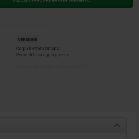
SELEZIONARE PRIMA UNA VARIANTE
VERSIONE
Corpo filettato zincato.
Perno di bloccaggio grezzo.
Pomello a lobi grigio nerastro RAL7021.