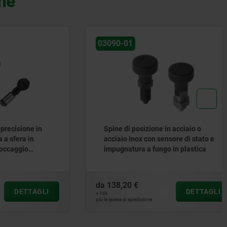
che
03090-01
sione in
Spine di posizione in acciaio o
ra in
acciaio inox con sensore di stato e
gio
impugnatura a fungo in plastica
da
138,20 €
ETTAGLI
DETTAGLI
+ IVA
più le spese di spedizione