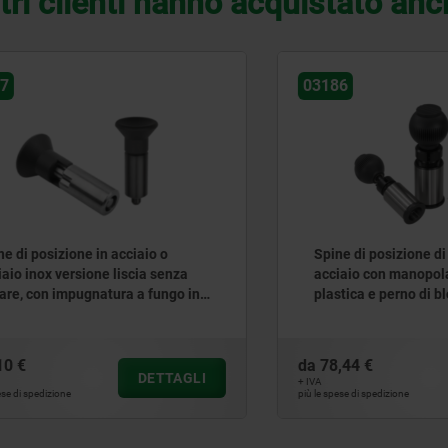
tri clienti hanno acquistato an
03186
osizione in acciaio o
Spine di posizione di preci
ox versione liscia senza
acciaio con manopola a sfe
con impugnatura a fungo in
plastica e perno di bloccag
cilindrico
da
78,44 €
DETTAGLI
D
+ IVA
edizione
più le spese di spedizione