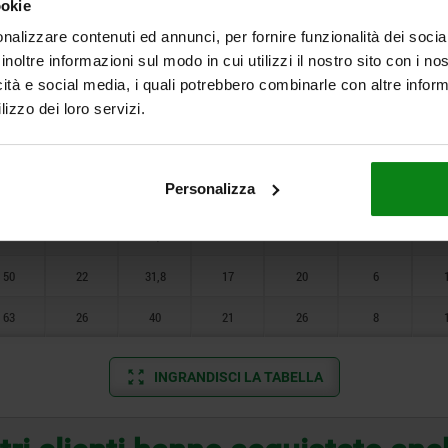
ookie
32
14
20
10
15
4
nalizzare contenuti ed annunci, per fornire funzionalità dei socia
inoltre informazioni sul modo in cui utilizzi il nostro sito con i n
40
18
24,9
13
17
5
icità e social media, i quali potrebbero combinarle con altre inform
lizzo dei loro servizi.
50
22
31,8
17
20
6
63
26
40
21
26
8
Personalizza
32
14
20
10
15
4
40
18
24,9
13
17
5
50
22
31,8
17
20
6
63
26
40
21
26
8
INGRANDISCI LA TABELLA