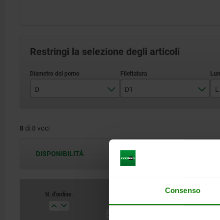
Restringi la selezione degli articoli
D
D1
L
4
M8
8
di 8 voci
5
M8x1
6
M10
DISPONIBILITÀ
Le disponibilità vengono aggiornate più 
8
M10x1
M12
Consenso
N. d’ordine.
D
D1
L
M12x1,5