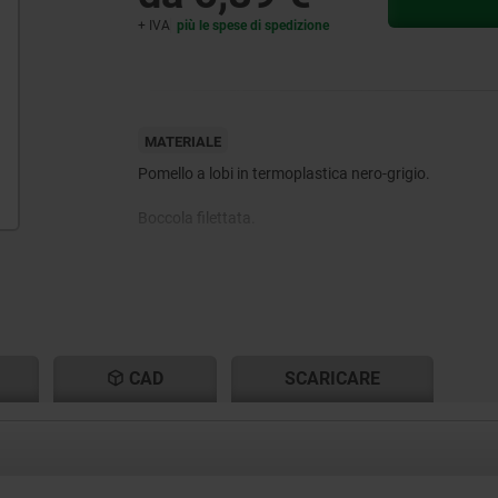
+ IVA
più le spese di spedizione
MATERIALE
Pomello a lobi in termoplastica nero-grigio.
Boccola filettata.
Perno di bloccaggio in acciaio inox 1.4305.
CAD
SCARICARE