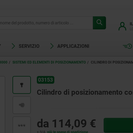
I
L
Y
SERVIZIO
APPLICAZIONI
3000
SISTEMI ED ELEMENTI DI POSIZIONAMENTO
CILINDRO DI POSIZIONA
03153
Cilindro di posizionamento co
da
114,09 €
+ IVA
più le spese di spedizione