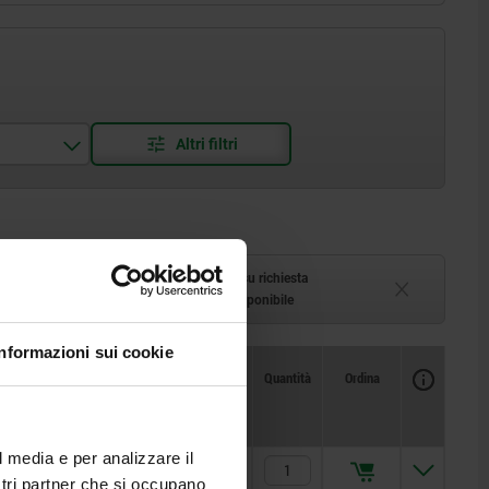
azzino
Tempi di consegna su richiesta
1-2 settimane
Attualmente non disponibile
Informazioni sui cookie
Disponibilità
CAD
Quantità
Ordina
i
Prezzo
max.
l media e per analizzare il
114,09 €
ostri partner che si occupano