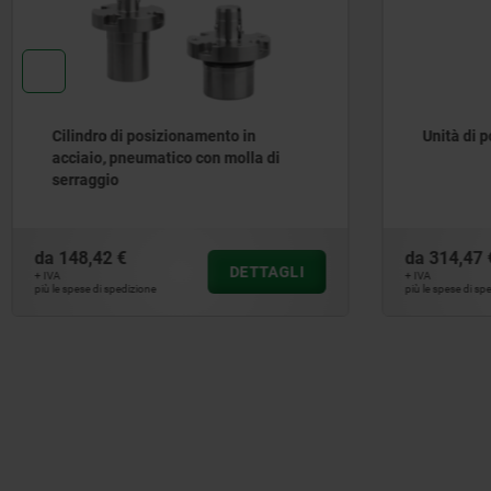
Cilindro di posizionamento in
Unità di 
acciaio, pneumatico con molla di
serraggio
da
148,42 €
da
314,47 
DETTAGLI
+ IVA
+ IVA
più le spese di spedizione
più le spese di sp