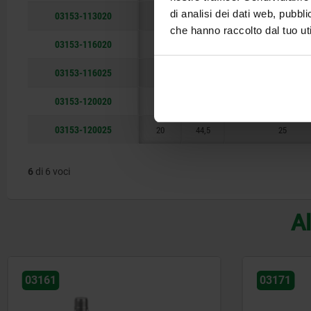
di analisi dei dati web, pubbl
03153-113020
13
34,6
20
che hanno raccolto dal tuo uti
03153-116020
16
36,5
20
03153-116025
16
41,5
25
03153-120020
20
39,5
20
03153-120025
20
44,5
25
6
di 6 voci
Al
03161
03171