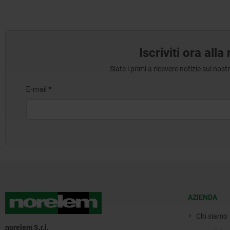
Iscriviti ora all
Siate i primi a ricevere notizie sui nos
AZIENDA
Chi siamo
norelem S.r.l.