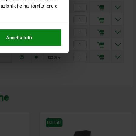
azioni che hai fornito loro o
116,81 €
117,00 €
119,37 €
Accetta tutti
119,57 €
122,07 €
che
03150