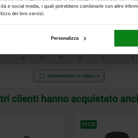
icità e social media, i quali potrebbero combinarle con altre inform
25
16
12
4
4
1
lizzo dei loro servizi.
32
20
15
6
8
2
32
20
15
6
8
2
Personalizza
40
25
15
6
8
2
40
25
15
6
8
2
INGRANDISCI LA TABELLA
tri clienti hanno acquistato an
03120