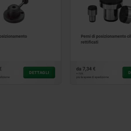
posizionamento
Perni di posizionamento cil
rettificati
€
da
7,34 €
DETTAGLI
D
+ IVA
edizione
più le spese di spedizione