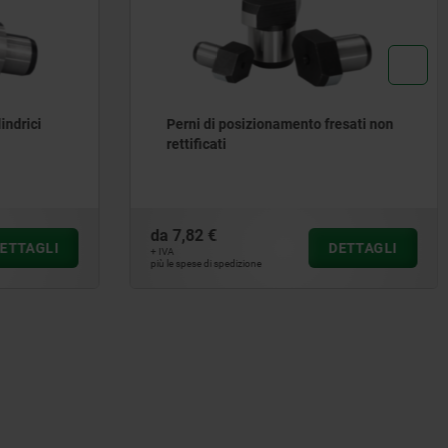
indrici
Perni di posizionamento fresati non
rettificati
da
7,82 €
ETTAGLI
DETTAGLI
+ IVA
più le spese di spedizione