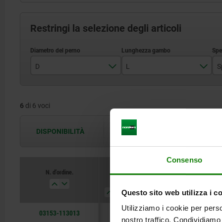
Restringi la selezione degli articoli
D
L
13
27,6
6
di 6 voci
16
34,6
20
36,5
DISPONIBILITÀ
Le disponibilità vengono aggiornate più 
39,5
Consenso
41,5
N. d’ordine.
D
L
Spessore piastr
44,5
di staffaggio ±0,0
Questo sito web utilizza i c
Utilizziamo i cookie per perso
03153-113013
13
27,6
13
nostro traffico. Condividiamo 