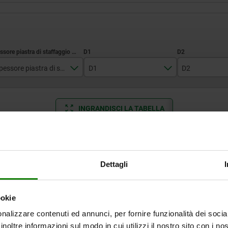
Spessore piastra di staffaggio ±0,05
D1
D2
13
25
16
INGRANDISCI LA TABELLA
20
32
20
25
40
25
Disponibile a mag
volte al giorno a intervalli regolari.
Disponibile entro 
Dettagli
a
D1
D2
L1
SW
Forza di
Coppia d
5
tenuta F kN
serraggio 
Nm
ookie
nalizzare contenuti ed annunci, per fornire funzionalità dei socia
25
16
12
4
4
1
inoltre informazioni sul modo in cui utilizzi il nostro sito con i n