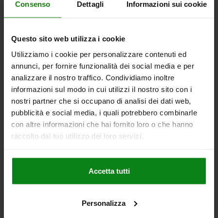
DETTAGLI
Consenso
Dettagli
Informazioni sui cookie
+ IVA
più le spese di spedizione
03153
Questo sito web utilizza i cookie
Utilizziamo i cookie per personalizzare contenuti ed
annunci, per fornire funzionalità dei social media e per
analizzare il nostro traffico. Condividiamo inoltre
informazioni sul modo in cui utilizzi il nostro sito con i
nostri partner che si occupano di analisi dei dati web,
pubblicità e social media, i quali potrebbero combinarle
CILINDRO DI POSIZIONAM. BALL LOCK ACCIAIO DA
con altre informazioni che hai fornito loro o che hanno
BONIFICA, COMP:ACCIAIO CUSCI. VOLV., D=25, L=44
raccolto dal tuo utilizzo dei loro servizi.
DIAMETRO DEL PERNO=25
LUNGHEZZA GAMBO=44
SPESSORE PIASTRA DI STAFFAGGIO ±0,05=20
D1=45
D2=M8
Accetta tutti
L1=10
SW=4
FORZA DI TENUTA F KN=30
COPPIA DI SERRAGGIO MAX. NM=9
Numero d’ordine:
03153-25020
Personalizza