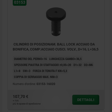
03153
CILINDRO DI POSIZIONAM. BALL LOCK ACCIAIO DA
BONIFICA, COMP:ACCIAIO CUSCI. VOLV., D=16, L=36,5
DIAMETRO DEL PERNO=16
LUNGHEZZA GAMBO=36,5
SPESSORE PIASTRA DI STAFFAGGIO ±0,05=20
D1=32
D2=M6
L1=8
SW=3
FORZA DI TENUTA F KN=5,3
COPPIA DI SERRAGGIO MAX. NM=3
Numero d’ordine:
03153-16020
107,70 €
DETTAGLI
+ IVA
più le spese di spedizione