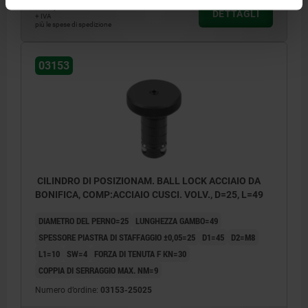
115,06 €
DETTAGLI
+ IVA
più le spese di spedizione
03153
CILINDRO DI POSIZIONAM. BALL LOCK ACCIAIO DA
BONIFICA, COMP:ACCIAIO CUSCI. VOLV., D=25, L=49
DIAMETRO DEL PERNO=25
LUNGHEZZA GAMBO=49
SPESSORE PIASTRA DI STAFFAGGIO ±0,05=25
D1=45
D2=M8
L1=10
SW=4
FORZA DI TENUTA F KN=30
COPPIA DI SERRAGGIO MAX. NM=9
Numero d’ordine:
03153-25025