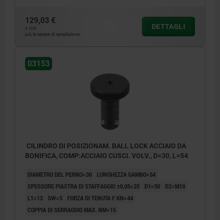
129,03 €
DETTAGLI
+ IVA
più le spese di spedizione
03153
CILINDRO DI POSIZIONAM. BALL LOCK ACCIAIO DA
BONIFICA, COMP:ACCIAIO CUSCI. VOLV., D=30, L=54
DIAMETRO DEL PERNO=30
LUNGHEZZA GAMBO=54
SPESSORE PIASTRA DI STAFFAGGIO ±0,05=25
D1=50
D2=M10
L1=13
SW=5
FORZA DI TENUTA F KN=44
COPPIA DI SERRAGGIO MAX. NM=15