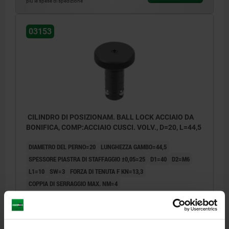
più le spese di spedizione
03153
CILINDRO DI POSIZIONAM. BALL LOCK ACCIAIO DA
BONIFICA, COMP:ACCIAIO CUSCI. VOLV., D=20, L=44,5
DIAMETRO DEL PERNO=20
LUNGHEZZA GAMBO=44,5
SPESSORE PIASTRA DI STAFFAGGIO ±0,05=25
D1=40
D2=M6
L1=10
SW=3
FORZA DI TENUTA F KN=13,3
COPPIA DI SERRAGGIO MAX. NM=4
Numero d’ordine:
03153-20025
113,30 €