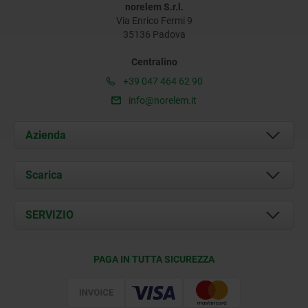
norelem S.r.l.
Via Enrico Fermi 9
35136 Padova
Centralino
+39 047 464 62 90
info@norelem.it
Azienda
Chi siamo
Scarica
Attualità
Documents
SERVIZIO
Contatti
Condizioni di fornitura
PAGA IN TUTTA SICUREZZA
Certificazione