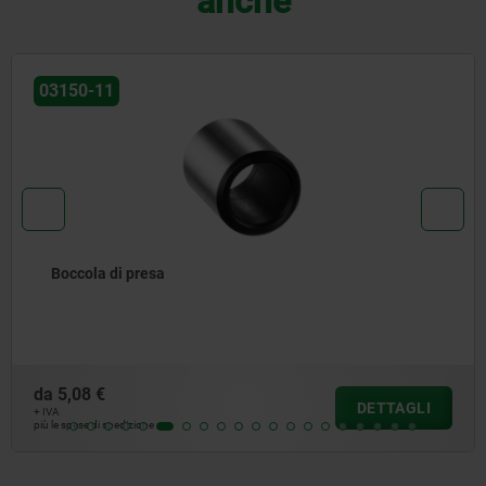
anche
03150-11
Boccola di presa
da
5,08 €
DETTAGLI
+ IVA
più le spese di spedizione