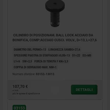
CILINDRO DI POSIZIONAM. BALL LOCK ACCIAIO DA
BONIFICA, COMP:ACCIAIO CUSCI. VOLV., D=13, L=27,6
DIAMETRO DEL PERNO=13
LUNGHEZZA GAMBO=27,6
SPESSORE PIASTRA DI STAFFAGGIO ±0,05=13
D1=22
D2=M5
L1=6
SW=2,5
FORZA DI TENUTA F KN=3,3
COPPIA DI SERRAGGIO MAX. NM=1
Numero d’ordine:
03153-13013
107,70 €
DETTAGLI
+ IVA
più le spese di spedizione
03153