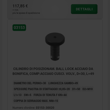
117,85 €
DETTAGLI
+ IVA
più le spese di spedizione
03153
CILINDRO DI POSIZIONAM. BALL LOCK ACCIAIO DA
BONIFICA, COMP:ACCIAIO CUSCI. VOLV., D=30, L=49
DIAMETRO DEL PERNO=30
LUNGHEZZA GAMBO=49
SPESSORE PIASTRA DI STAFFAGGIO ±0,05=20
D1=50
D2=M10
L1=13
SW=5
FORZA DI TENUTA F KN=44
COPPIA DI SERRAGGIO MAX. NM=15
Numero d’ordine:
03153-30020